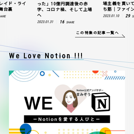
レイド・ライ
場主義を貫い
った」10億円調達後の赤
舞台裏
ち筋｜ファイン
字、コロナ禍、そして上場
へ
29
2023.01.10
HARE
S
16
2023.01.31
SHARE
この特集の記事一覧へ
We Love Notion !!!