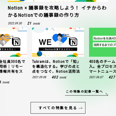
Notion × 議事録を攻略しよう！ イチからわ
かるNotionでの議事録の作り方
21
2022.09.30
SHARE
全社員300名で
Takramは、Notionで「知」
400名のチームに
n活用術｜リモー
を構造化する。学びの点と
入。全プロセ
情報共有をス
点をつなぐ、Notion活用法
マートニュー
402
427
2021.09.08
2021.06.07
SHARE
6
SHARE
この特集の記事一覧へ
すべての特集を見る