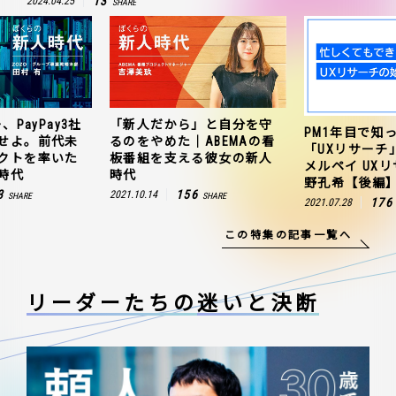
13
2024.04.25
SHARE
、PayPay3社
「新人だから」と自分を守
PM1年目で知
せよ。前代未
るのをやめた｜ABEMAの看
「UXリサーチ
クトを率いた
板番組を支える彼女の新人
メルペイ UX
時代
時代
野孔希【後編
3
156
2021.10.14
SHARE
SHARE
176
2021.07.28
この特集の記事一覧へ
リーダーたちの
迷いと決断