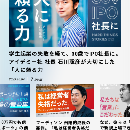
学生起業の失敗を経て、30歳でIPO社長に。
アイデミー社 社長 石川聡彦が大切にした
「人に頼る力」
7
2023.10.04
SHARE
10万円でも信
なぜ、彼らは
フーディソン 飛躍的成長の
スポーツ」の価
で新規上場で
裏側。「私は経営者失格だ