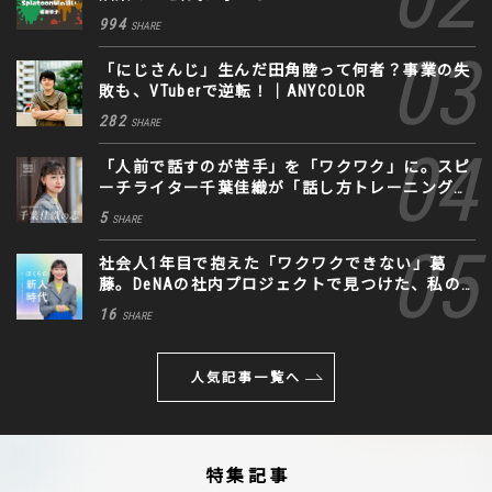
994
SHARE
「にじさんじ」生んだ田角陸って何者？事業の失
敗も、VTuberで逆転！｜ANYCOLOR
282
SHARE
「人前で話すのが苦手」を「ワクワク」に。スピ
ーチライター千葉佳織が「話し方トレーニング」
に込めた思い
5
SHARE
社会人1年目で抱えた「ワクワクできない」葛
藤。DeNAの社内プロジェクトで見つけた、私の
生きる道
16
SHARE
人気記事一覧へ
特集記事