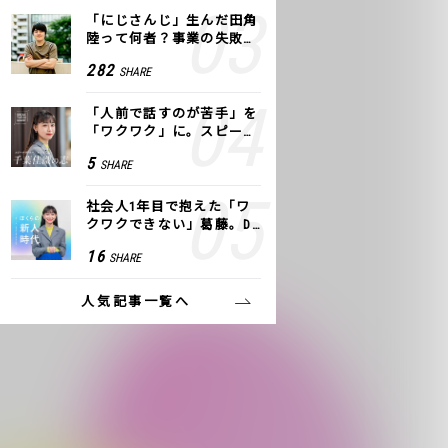
「にじさんじ」生んだ田角
陸って何者？事業の失敗
も、VTuberで逆転！｜ANY
282
SHARE
COLOR
「人前で話すのが苦手」を
「ワクワク」に。スピーチ
ライター千葉佳織が「話し
5
SHARE
方トレーニング」に込めた
思い
社会人1年目で抱えた「ワ
クワクできない」葛藤。De
NAの社内プロジェクトで見
16
SHARE
つけた、私の生きる道
人気記事一覧へ