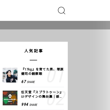
人気記事
『17kg』を育てた男、塚原
健司の観察眼
67
SHARE
任天堂『スプラトゥーン』
UIデザインの舞台裏｜娯楽
のUI 公式レポート #2
994
SHARE