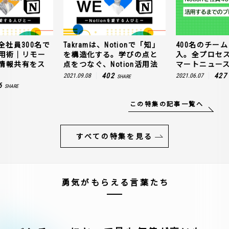
全社員300名で
Takramは、Notionで「知」
400名のチームに
n活用術｜リモー
を構造化する。学びの点と
入。全プロセ
情報共有をス
点をつなぐ、Notion活用法
マートニュー
402
427
2021.09.08
2021.06.07
SHARE
6
SHARE
この特集の記事一覧へ
すべての特集を見る
勇気がもらえる言葉たち