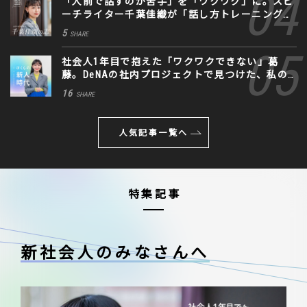
「人前で話すのが苦手」を「ワクワク」に。スピ
ーチライター千葉佳織が「話し方トレーニング」
に込めた思い
5
SHARE
社会人1年目で抱えた「ワクワクできない」葛
藤。DeNAの社内プロジェクトで見つけた、私の
生きる道
16
SHARE
人気記事一覧へ
特集記事
新社会人のみなさんへ