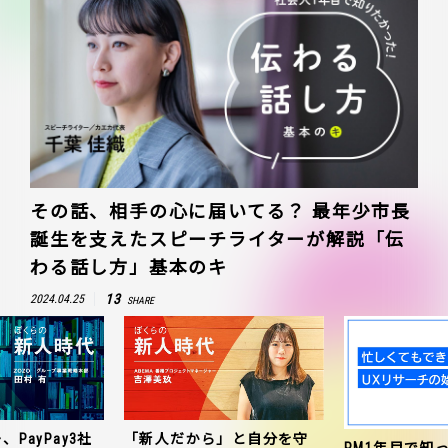
その話、相手の心に届いてる？ 最年少市長
誕生を支えたスピーチライターが解説「伝
わる話し方」基本のキ
13
2024.04.25
SHARE
、PayPay3社
「新人だから」と自分を守
PM1年目で知