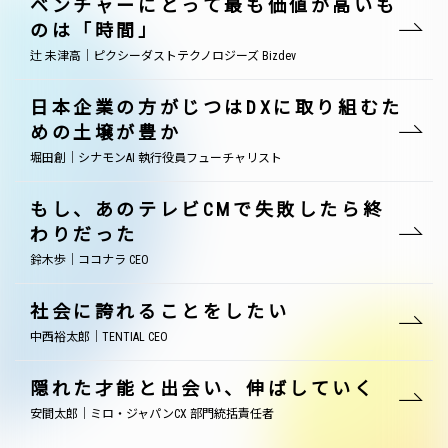
ベンチャーにとって最も価値が高いも
のは「時間」
辻 未津高｜ピクシーダストテクノロジーズ Bizdev
日本企業の方がじつはDXに取り組むた
めの土壌が豊か
堀田創｜シナモンAI 執行役員フューチャリスト
もし、あのテレビCMで失敗したら終
わりだった
鈴木歩｜ココナラ CEO
社会に誇れることをしたい
中西裕太郎｜TENTIAL CEO
隠れた才能と出会い、伸ばしていく
安間太郎｜ミロ・ジャパンCX 部門統括責任者