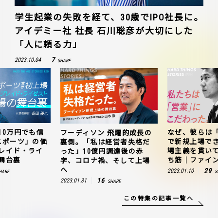
学生起業の失敗を経て、30歳でIPO社長に。
アイデミー社 社長 石川聡彦が大切にした
「人に頼る力」
7
2023.10.04
SHARE
10万円でも信
なぜ、彼らは
フーディソン 飛躍的成長の
スポーツ」の価
で新規上場で
裏側。「私は経営者失格だ
レイド・ライ
場主義を貫い
った」10億円調達後の赤
舞台裏
ち筋｜ファイン
字、コロナ禍、そして上場
へ
29
2023.01.10
HARE
S
16
2023.01.31
SHARE
この特集の記事一覧へ