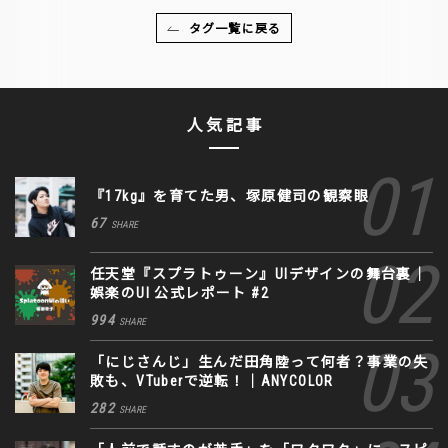
タグ一覧に戻る
人気記事
『17kg』を育てた男、塚原健司の観察眼
67
SHARE
任天堂『スプラトゥーン』UIデザインの舞台裏｜
娯楽のUI 公式レポート #2
994
SHARE
「にじさんじ」生んだ田角陸って何者？事業の失
敗も、VTuberで逆転！｜ANYCOLOR
282
SHARE