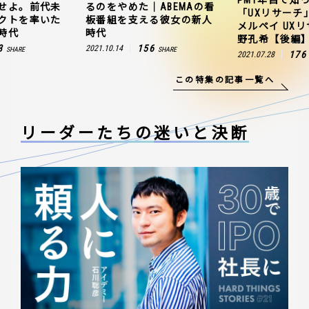
せよ。前代未
るのをやめた｜ABEMAの看
「UXリサーチ
クトを率いた
板番組を支える彼女の新人
メルペイ UX
時代
時代
野孔希【後編
3
156
2021.10.14
SHARE
SHARE
176
2021.07.28
この特集の記事一覧へ
リーダーたちの
迷いと決断