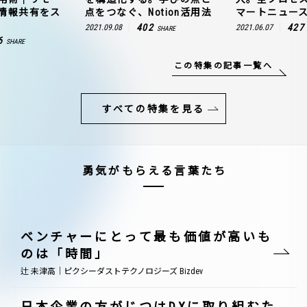
情報共有をス
点をつなぐ、Notion活用法
マートニュー
402
427
2021.09.08
2021.06.07
SHARE
6
SHARE
この特集の記事一覧へ
すべての特集を見る
勇気がもらえる言葉たち
ベンチャーにとって最も価値が高いも
のは「時間」
辻 未津高｜ピクシーダストテクノロジーズ Bizdev
日本企業の方がじつはDXに取り組むた