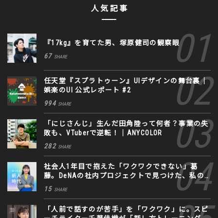
人気記事
『17kg』を育てた男、塚原健司の観察眼
67
SHARE
任天堂『スプラトゥーン』UIデザインの舞台裏｜
娯楽のUI 公式レポート #2
994
SHARE
「にじさんじ」生んだ田角陸って何者？事業の失
敗も、VTuberで逆転！｜ANYCOLOR
282
SHARE
社会人1年目で抱えた「ワクワクできない」葛
藤。DeNAの社内プロジェクトで見つけた、私の
生きる道
15
SHARE
「人前で話すのが苦手」を「ワクワク」に。スピ