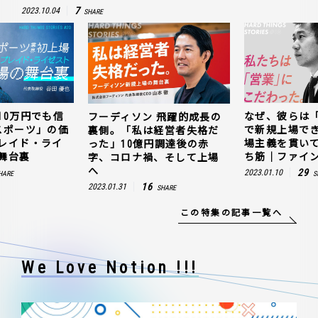
7
2023.10.04
SHARE
10万円でも信
なぜ、彼らは
フーディソン 飛躍的成長の
スポーツ」の価
で新規上場で
裏側。「私は経営者失格だ
レイド・ライ
場主義を貫い
った」10億円調達後の赤
舞台裏
ち筋｜ファイン
字、コロナ禍、そして上場
へ
29
2023.01.10
HARE
S
16
2023.01.31
SHARE
この特集の記事一覧へ
We Love Notion !!!