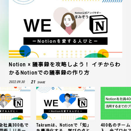
Notion × 議事録を攻略しよう！ イチからわ
かるNotionでの議事録の作り方
21
2022.09.30
SHARE
全社員300名で
Takramは、Notionで「知」
400名のチームに
n活用術｜リモー
を構造化する。学びの点と
入。全プロセ