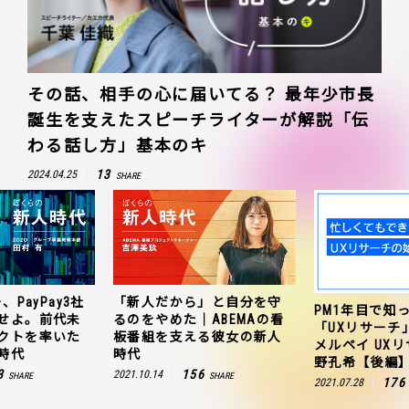
その話、相手の心に届いてる？ 最年少市長
誕生を支えたスピーチライターが解説「伝
わる話し方」基本のキ
13
2024.04.25
SHARE
、PayPay3社
「新人だから」と自分を守
PM1年目で知
せよ。前代未
るのをやめた｜ABEMAの看
「UXリサーチ
クトを率いた
板番組を支える彼女の新人
メルペイ UX
時代
時代
野孔希【後編
3
156
2021.10.14
SHARE
SHARE
176
2021.07.28