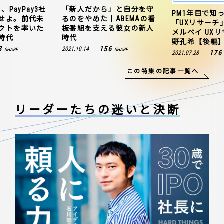
、PayPay3社
「新人だから」と自分を守
PM1年目で知
せよ。前代未
るのをやめた｜ABEMAの看
「UXリサーチ
クトを率いた
板番組を支える彼女の新人
メルペイ UX
時代
時代
野孔希【後編
3
156
2021.10.14
SHARE
SHARE
176
2021.07.28
この特集の記事一覧へ
リーダーたちの
迷いと決断