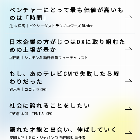
ベンチャーにとって最も価値が高いも
のは「時間」
辻 未津高｜ピクシーダストテクノロジーズ Bizdev
日本企業の方がじつはDXに取り組むた
めの土壌が豊か
堀田創｜シナモンAI 執行役員フューチャリスト
もし、あのテレビCMで失敗したら終
わりだった
鈴木歩｜ココナラ CEO
社会に誇れることをしたい
中西裕太郎｜TENTIAL CEO
隠れた才能と出会い、伸ばしていく
安間太郎｜ミロ・ジャパンCX 部門統括責任者