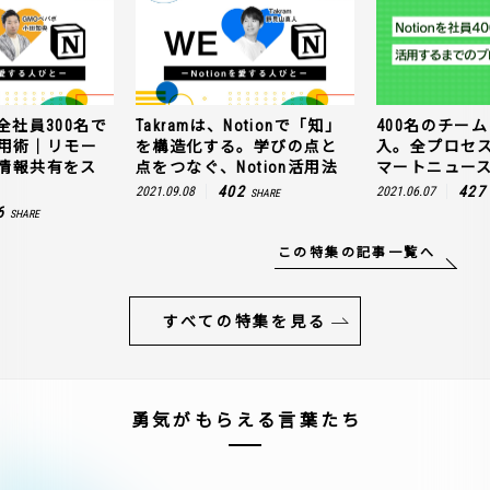
全社員300名で
Takramは、Notionで「知」
400名のチームに
n活用術｜リモー
を構造化する。学びの点と
入。全プロセ
情報共有をス
点をつなぐ、Notion活用法
マートニュー
402
427
2021.09.08
2021.06.07
SHARE
6
SHARE
この特集の記事一覧へ
すべての特集を見る
勇気がもらえる言葉たち