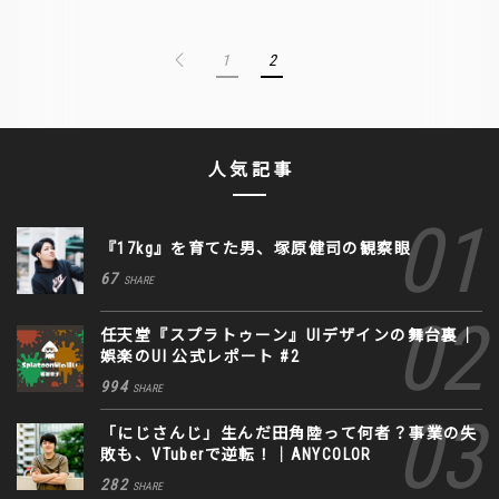
1
2
人気記事
『17kg』を育てた男、塚原健司の観察眼
67
SHARE
任天堂『スプラトゥーン』UIデザインの舞台裏｜
娯楽のUI 公式レポート #2
994
SHARE
「にじさんじ」生んだ田角陸って何者？事業の失
敗も、VTuberで逆転！｜ANYCOLOR
282
SHARE