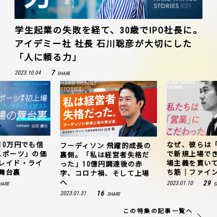
学生起業の失敗を経て、30歳でIPO社長に。
アイデミー社 社長 石川聡彦が大切にした
「人に頼る力」
7
2023.10.04
SHARE
10万円でも信
なぜ、彼らは
フーディソン 飛躍的成長の
スポーツ」の価
で新規上場で
裏側。「私は経営者失格だ
レイド・ライ
場主義を貫い
った」10億円調達後の赤
舞台裏
ち筋｜ファイン
字、コロナ禍、そして上場
へ
29
2023.01.10
HARE
S
16
2023.01.31
SHARE
この特集の記事一覧へ