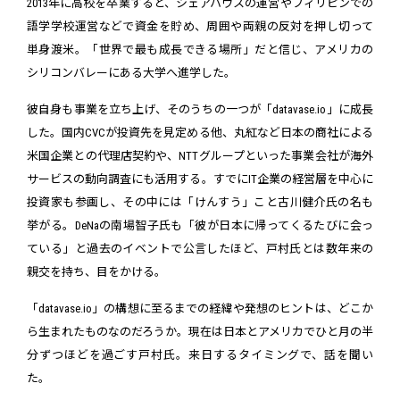
2013年に高校を卒業すると、シェアハウスの運営やフィリピンでの
語学学校運営などで資金を貯め、周囲や両親の反対を押し切って
単身渡米。「世界で最も成長できる場所」だと信じ、アメリカの
シリコンバレーにある大学へ進学した。
彼自身も事業を立ち上げ、そのうちの一つが「datavase.io」に成長
した。国内CVCが投資先を見定める他、丸紅など日本の商社による
米国企業との代理店契約や、NTTグループといった事業会社が海外
サービスの動向調査にも活用する。すでにIT企業の経営層を中心に
投資家も参画し、その中には「けんすう」こと古川健介氏の名も
挙がる。DeNaの南場智子氏も「彼が日本に帰ってくるたびに会っ
ている」と過去のイベントで公言したほど、戸村氏とは数年来の
親交を持ち、目をかける。
「datavase.io」の構想に至るまでの経緯や発想のヒントは、どこか
ら生まれたものなのだろうか。現在は日本とアメリカでひと月の半
分ずつほどを過ごす戸村氏。来日するタイミングで、話を聞い
た。