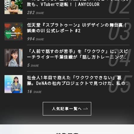
敗も、VTuberで逆転！｜ANYCOLOR
282
SHARE
任天堂『スプラトゥーン』UIデザインの舞台裏｜
娯楽のUI 公式レポート #2
994
SHARE
「人前で話すのが苦手」を「ワクワク」に。スピ
ーチライター千葉佳織が「話し方トレーニング」
に込めた思い
5
SHARE
社会人1年目で抱えた「ワクワクできない」葛
藤。DeNAの社内プロジェクトで見つけた、私の
生きる道
16
SHARE
人気記事一覧へ