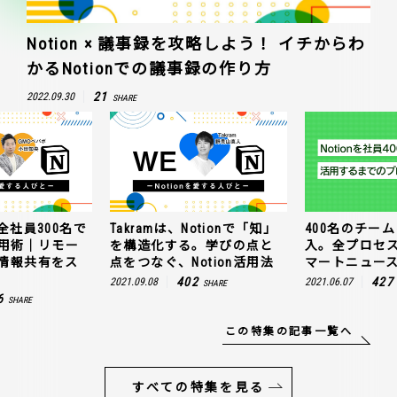
Notion × 議事録を攻略しよう！ イチからわ
かるNotionでの議事録の作り方
21
2022.09.30
SHARE
otionで「知」
400名のチームにNotion導
GMOペパボが全
。学びの点と
入。全プロセスを公開！ス
使うNotion
otion活用法
マートニュースの場合
トワークでも
ムーズに！
2
427
2021.06.07
SHARE
SHARE
176
2021.11.10
この特集の記事一覧へ
すべての特集を見る