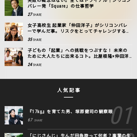
失敗の概念はない。全てはトライアル｜シリコン
バレー発「Square」の仕事哲学
27
SHARE
女子高校生 起業家「仲田洋子」がシリコンバレ
ーで学んだ事。リスクをとってチャレンジする人
になりたい！
35
SHARE
子どもの「起業」への挑戦をつぶすな！ 未来の
ために大人たちに出来るコト。比屋根隆×仲田洋
子
24
SHARE
人気記事
『17kg』を育てた男、塚原健司の観察眼
67
SHARE
「にじさんじ」生んだ田角陸って何者？事業の失