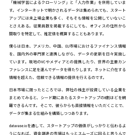
「機械学習によるクローリング」と「人力作業」を併用していま
す。インターネットで明かされるデータは集められても、スタート
アップには未上場企業も多く、そもそも情報を公開していないこ
とさえある。従業員数を掲載するにしても、オフィスの住所から
間取りを特定して、推定値を概算することもあります。
僕らは日本、アメリカ、中国、EU市場におけるファイナンス情報
を、国内外の専門家と連携しながら、データの更新を日々実施し
ています。現地のVCやメディアとの提携したり、世界の主要カン
ファレンスに足を運んでデータを得たりします。ネットに介在する
情報を超えた、信頼できる情報の提供を行えるのです。
日本市場に限ったところでは、弊社の株主が投資している企業を
まとめてみると、シード期にあたるスタートアップの8割ほどを網
羅できるんです。そこで、彼らからも直接情報をいただくことで、
データが集まる仕組みを構築しつつあります。
datavase.ioを通して、スタートアップの価値がしっかりと伝わるよ
うになれば、資金調達の市場はもっとスムーズに回ると思うんで