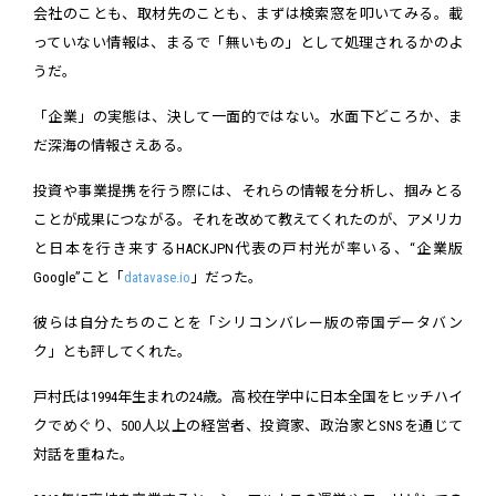
会社のことも、取材先のことも、まずは検索窓を叩いてみる。載
っていない情報は、まるで「無いもの」として処理されるかのよ
うだ。
「企業」の実態は、決して一面的ではない。水面下どころか、ま
だ深海の情報さえある。
投資や事業提携を行う際には、それらの情報を分析し、掴みとる
ことが成果につながる。それを改めて教えてくれたのが、アメリカ
と日本を行き来するHACKJPN代表の戸村光が率いる、“企業版
Google”こと「
datavase.io
」だった。
彼らは自分たちのことを「シリコンバレー版の帝国データバン
ク」とも評してくれた。
戸村氏は1994年生まれの24歳。高校在学中に日本全国をヒッチハイ
クでめぐり、500人以上の経営者、投資家、政治家とSNSを通じて
対話を重ねた。