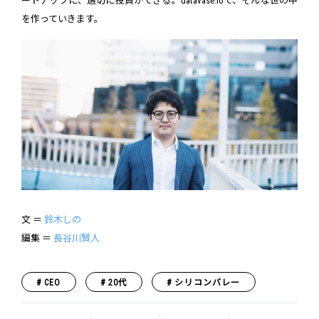
ートアップに、適切に投資ができる。datavase.ioで、そんな世の中
を作っていきます。
文 ＝
鈴木しの
編集 ＝
長谷川賢人
CEO
20代
シリコンバレー