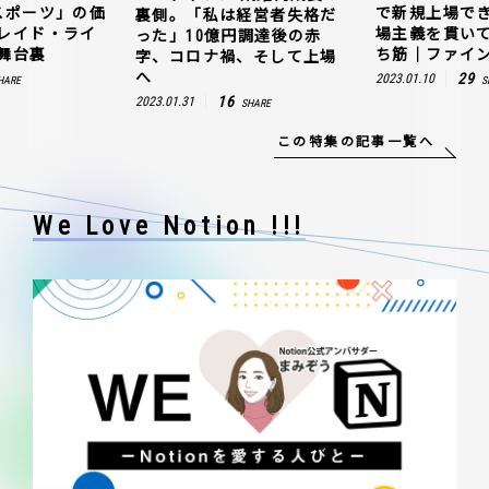
で新規上場できたのか。現
じ抜いた「e
経営者失格だ
場主義を貫いて見つけた勝
値。ウェルプ
円調達後の赤
ち筋｜ファインズ 三輪幸将
ゼスト上場の
、そして上場
29
5
2023.01.10
2023.03.20
SHARE
SH
SHARE
この特集の記事一覧へ
We Love Notion !!!