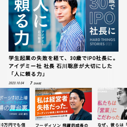
学生起業の失敗を経て、30歳でIPO社長に。
アイデミー社 社長 石川聡彦が大切にした
「人に頼る力」
7
2023.10.04
SHARE
なぜ、彼らは「動画領域」
キャッシュ残1
 飛躍的成長の