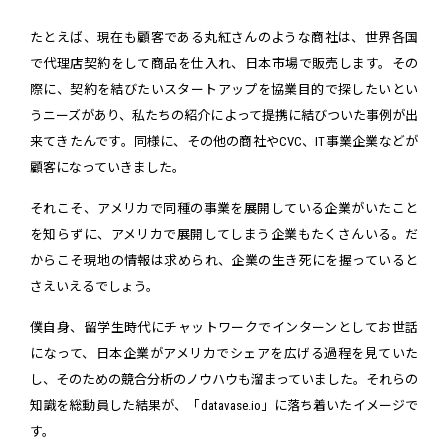
たとえば、現在も顧客である丸紅さんのような商社は、世界各国
で代理店契約をして商品を仕入れ、日本市場で販売します。その
際に、契約を結びたいスタートアップを協業目的で探したいとい
うニーズがあり、私たちの紹介によって提携に結びついた事例が出
来てきたんです。同様に、その他の商社やCVC、IT事業企業などが
顧客になっていきました。
それこそ、アメリカで同種の事業を展開している企業がいたこと
を知らずに、アメリカで展開してしまう企業もたくさんいる。だ
からこそ現地の情報は求められ、企業の生き死にを握っていると
さえいえるでしょう。
僕自身、留学生時代にチャットワークでインターンとしてお世話
になって、日本企業がアメリカでシェアを広げる過程を見ていた
し、そのための競合分析のノウハウも溜まっていました。それらの
知識を総動員した結果が、「datavase.io」に落ち着いたイメージで
す。