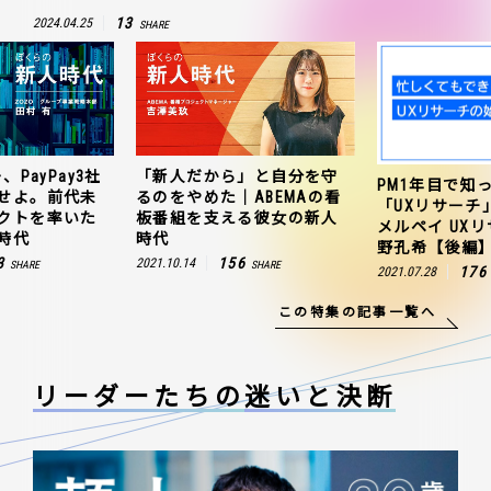
13
2024.04.25
SHARE
」と自分を守
ZOZO、ヤフー、
PM1年目で知っておきたい
ABEMAの看
連携を成功さ
「UXリサーチ」の始め方｜
る彼女の新人
聞のプロジェ
メルペイ UXリサーチャー 草
田村有の新人
野孔希【後編】
6
163
2021.10.25
SHARE
176
2021.07.28
SHARE
この特集の記事一覧へ
リーダーたちの
迷いと決断