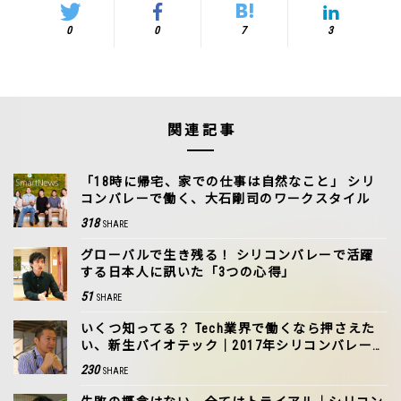
0
0
7
3
関連記事
「18時に帰宅、家での仕事は自然なこと」 シリ
コンバレーで働く、大石剛司のワークスタイル
318
SHARE
グローバルで生き残る！ シリコンバレーで活躍
する日本人に訊いた「3つの心得」
51
SHARE
いくつ知ってる？ Tech業界で働くなら押さえた
い、新生バイオテック｜2017年シリコンバレー潮
流
230
SHARE