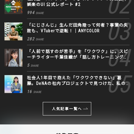
娯楽のUI 公式レポート #2
994
SHARE
「にじさんじ」生んだ田角陸って何者？事業の失
敗も、VTuberで逆転！｜ANYCOLOR
282
SHARE
「人前で話すのが苦手」を「ワクワク」に。スピ
ーチライター千葉佳織が「話し方トレーニング」
に込めた思い
5
SHARE
社会人1年目で抱えた「ワクワクできない」葛
藤。DeNAの社内プロジェクトで見つけた、私の
生きる道
16
SHARE
人気記事一覧へ