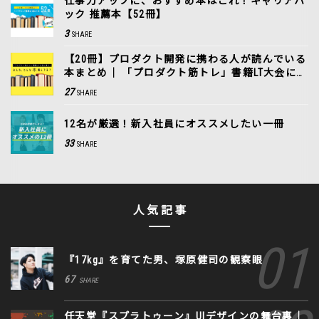
仕事力アップに、おすすめ本はこれ！キャリアハ
ック 推薦本【52冊】
3
SHARE
【20冊】プロダクト開発に携わる人が読んでいる
本まとめ｜ 「プロダクト筋トレ」書籍LT大会に潜
入！
27
SHARE
12名が厳選！新入社員にオススメしたい一冊
33
SHARE
人気記事
『17kg』を育てた男、塚原健司の観察眼
67
SHARE
任天堂『スプラトゥーン』UIデザインの舞台裏｜