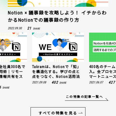
Notion × 議事録を攻略しよう！ イチからわ
かるNotionでの議事録の作り方
21
2022.09.30
SHARE
全社員300名で
Takramは、Notionで「知」
400名のチームに
n活用術｜リモー
を構造化する。学びの点と
入。全プロセ
情報共有をス
点をつなぐ、Notion活用法
マートニュー
402
427
2021.09.08
2021.06.07
SHARE
6
SHARE
この特集の記事一覧へ
すべての特集を見る