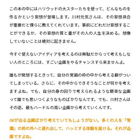
この本の中にはハリウッドの大スターたちを使って、どんなものを
作るかという妄想が登場します。川村元気さんは、その妄想具合
が重要だと僕らに教えてくれています。事前にどれだけ妄想するこ
とができるか、その妄想の質と量がその人の人生を決める。想像
していないことは絶対に起きません。
今すぐ使えないアイディアを考えるのは無駄だからって考えもしな
い人のところには、すごい企画をやるチャンスすら来ませんよ。
誰もが発想するときって、自分の常識の枠の中から考える癖がつい
てしまっている。さらに、その中からできそうなことが何かを考え
ますよね。でも、自分の身の回りで考えられるような簡単な企画
って誰でも思いつくようなものばかりなんです。でも、川村さんは
その逆。最もハードルの高い企画から考えていくんです。
OKが出る企画ばかり考えていてもしょうがない。多くの人を「常
識」の枠の外へと連れ出して、ハッとする体験を届ける。それが企
画ですよね。