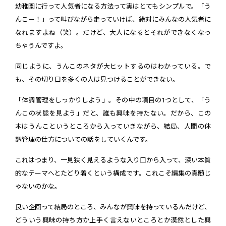
幼稚園に行って人気者になる方法って実はとてもシンプルで。「う
んこー！」って叫びながら走っていけば、絶対にみんなの人気者に
なれますよね（笑）。だけど、大人になるとそれができなくなっ
ちゃうんですよ。
同じように、うんこのネタが大ヒットするのはわかっている。で
も、その切り口を多くの人は見つけることができない。
「体調管理をしっかりしよう」。その中の項目の1つとして、「う
んこの状態を見よう」だと、誰も興味を持たない。だから、この
本はうんこというところから入っていきながら、結局、人間の体
調管理の仕方についての話をしていくんです。
これはつまり、一見狭く見えるような入り口から入って、深い本質
的なテーマへとたどり着くという構成です。これこそ編集の真髄じ
ゃないのかな。
良い企画って結局のところ、みんなが興味を持っているんだけど、
どういう興味の持ち方か上手く言えないところとか漠然とした興