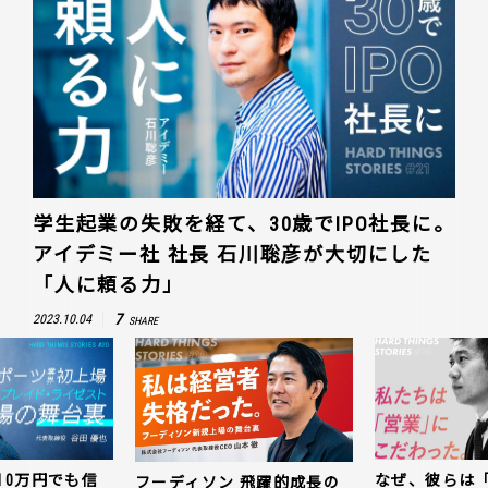
学生起業の失敗を経て、30歳でIPO社長に。
アイデミー社 社長 石川聡彦が大切にした
「人に頼る力」
7
2023.10.04
SHARE
10万円でも信
なぜ、彼らは
フーディソン 飛躍的成長の