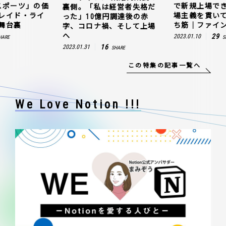
スポーツ」の価
で新規上場で
裏側。「私は経営者失格だ
レイド・ライ
場主義を貫い
った」10億円調達後の赤
舞台裏
ち筋｜ファイン
字、コロナ禍、そして上場
へ
29
2023.01.10
HARE
S
16
2023.01.31
SHARE
この特集の記事一覧へ
We Love Notion !!!