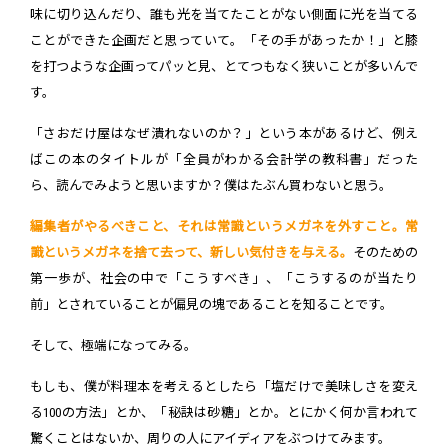
味に切り込んだり、誰も光を当てたことがない側面に光を当てる
ことができた企画だと思っていて。「その手があったか！」と膝
を打つような企画ってパッと見、とてつもなく狭いことが多いんで
す。
「さおだけ屋はなぜ潰れないのか？」という本があるけど、例え
ばこの本のタイトルが「全員がわかる会計学の教科書」だった
ら、読んでみようと思いますか？僕はたぶん買わないと思う。
編集者がやるべきこと、それは常識というメガネを外すこと。常
識というメガネを捨て去って、新しい気付きを与える。
そのための
第一歩が、社会の中で「こうすべき」、「こうするのが当たり
前」とされていることが偏見の塊であることを知ることです。
そして、極端になってみる。
もしも、僕が料理本を考えるとしたら「塩だけで美味しさを変え
る100の方法」とか、「秘訣は砂糖」とか。とにかく何か言われて
驚くことはないか、周りの人にアイディアをぶつけてみます。