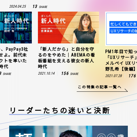
13
2024.04.25
SHARE
、PayPay3社
「新人だから」と自分を守
PM1年目で知
せよ。前代未
るのをやめた｜ABEMAの看
「UXリサーチ
クトを率いた
板番組を支える彼女の新人
メルペイ UX
時代
時代
野孔希【後編
3
156
2021.10.14
SHARE
SHARE
176
2021.07.28
この特集の記事一覧へ
リーダーたちの
迷いと決断