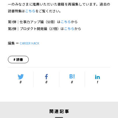
ーのみなさまに推薦いただいた書籍を再編集しています。過去の
読書特集は
こちら
をご覧ください。
第1弾｜仕事力アップ編（52冊）は
こちら
から
第2弾｜プロダクト開発編（27冊）は
こちら
から
編集 ＝
CAREER HACK
読書
0
0
0
1
関連記事