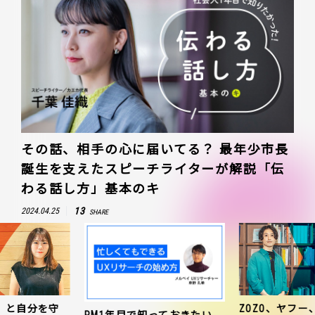
その話、相手の心に届いてる？ 最年少市長
誕生を支えたスピーチライターが解説「伝
わる話し方」基本のキ
13
2024.04.25
SHARE
ZOZO、ヤフー、PayPay3社
「新人だから