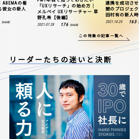
知っておきたい
連携を成功させよ。前代未
るのをやめた｜
チ」の始め方｜
聞のプロジェクトを率いた
板番組を支え
リサーチャー 草
田村有の新人時代
時代
】
163
156
2021.10.25
2021.10.14
SHARE
6
SHARE
この特集の記事一覧へ
リーダーたちの
迷いと決断