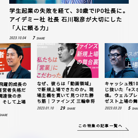
学生起業の失敗を経て、30歳でIPO社長に。
アイデミー社 社長 石川聡彦が大切にした
「人に頼る力」
7
2023.10.04
SHARE
「動画領域」
キャッシュ残10万円でも信
フーディソン 
きたのか。現
じ抜いた「eスポーツ」の価
裏側。「私は
て見つけた勝
値。ウェルプレイド・ライ
った」10億円
ンズ 三輪幸将
ゼスト上場の舞台裏
字、コロナ禍
へ
5
2023.03.20
SHARE
SHARE
16
2023.01.31
S
この特集の記事一覧へ