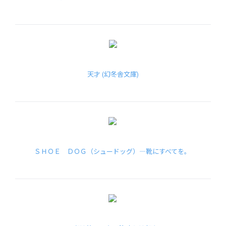
天才 (幻冬舎文庫)
ＳＨＯＥ ＤＯＧ（シュードッグ）―靴にすべてを。