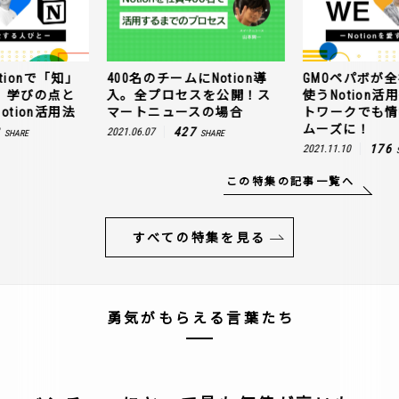
にNotion導
GMOペパボが全社員300名で
Takramは、N
スを公開！ス
使うNotion活用術｜リモー
を構造化する
スの場合
トワークでも情報共有をス
点をつなぐ、No
ムーズに！
7
402
2021.09.08
SHARE
176
2021.11.10
SHARE
この特集の記事一覧へ
すべての特集を見る
勇気がもらえる言葉たち