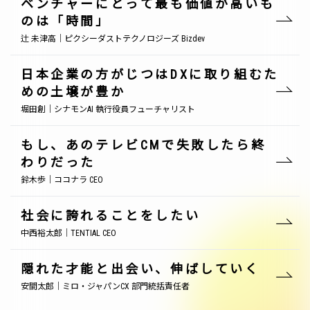
ベンチャーにとって最も価値が高いも
のは「時間」
辻 未津高｜ピクシーダストテクノロジーズ Bizdev
日本企業の方がじつはDXに取り組むた
めの土壌が豊か
堀田創｜シナモンAI 執行役員フューチャリスト
もし、あのテレビCMで失敗したら終
わりだった
鈴木歩｜ココナラ CEO
社会に誇れることをしたい
中西裕太郎｜TENTIAL CEO
隠れた才能と出会い、伸ばしていく
安間太郎｜ミロ・ジャパンCX 部門統括責任者