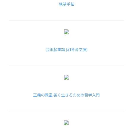
絶望手帖
芸術起業論 (幻冬舎文庫)
正義の教室 善く生きるための哲学入門