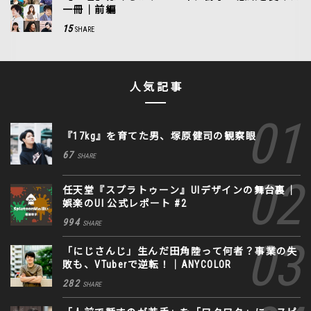
一冊｜前編
15
SHARE
人気記事
『17kg』を育てた男、塚原健司の観察眼
67
SHARE
任天堂『スプラトゥーン』UIデザインの舞台裏｜
娯楽のUI 公式レポート #2
994
SHARE
「にじさんじ」生んだ田角陸って何者？事業の失
敗も、VTuberで逆転！｜ANYCOLOR
282
SHARE