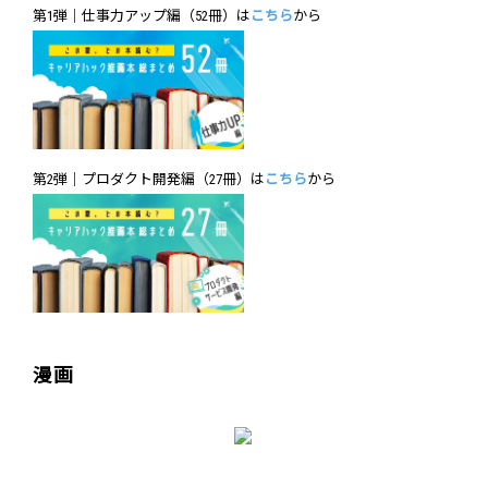
第1弾｜仕事力アップ編（52冊）は
こちら
から
第2弾｜プロダクト開発編（27冊）は
こちら
から
漫画