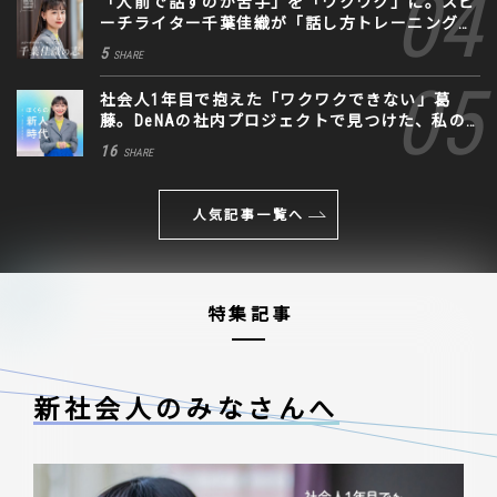
「人前で話すのが苦手」を「ワクワク」に。スピ
ーチライター千葉佳織が「話し方トレーニング」
に込めた思い
5
SHARE
社会人1年目で抱えた「ワクワクできない」葛
藤。DeNAの社内プロジェクトで見つけた、私の
生きる道
16
SHARE
人気記事一覧へ
特集記事
新社会人のみなさんへ