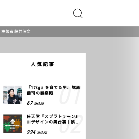
主著者 藤井保文
人気記事
『17kg』を育てた男、塚原
健司の観察眼
67
SHARE
任天堂『スプラトゥーン』
UIデザインの舞台裏｜娯楽
のUI 公式レポート #2
994
SHARE