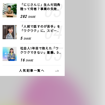
「にじさんじ」生んだ田角
陸って何者？事業の失敗
も、VTuberで逆転！｜ANY
282
SHARE
COLOR
「人前で話すのが苦手」を
「ワクワク」に。スピーチ
ライター千葉佳織が「話し
5
SHARE
方トレーニング」に込めた
思い
社会人1年目で抱えた「ワ
クワクできない」葛藤。De
NAの社内プロジェクトで見
16
SHARE
つけた、私の生きる道
人気記事一覧へ