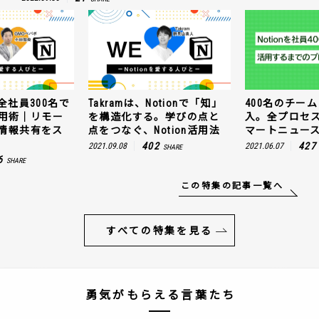
otionで「知」
400名のチームにNotion導
GMOペパボが全
。学びの点と
入。全プロセスを公開！ス
使うNotion
otion活用法
マートニュースの場合
トワークでも
ムーズに！
2
427
2021.06.07
SHARE
SHARE
176
2021.11.10
この特集の記事一覧へ
すべての特集を見る
勇気がもらえる言葉たち