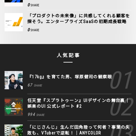
0
SHARE
「プロダクトの未来像」に共感してくれる顧客を
探そう。エンタープライズSaaSの初期成長戦略
0
SHARE
人気記事
『17kg』を育てた男、塚原健司の観察眼
67
SHARE
任天堂『スプラトゥーン』UIデザインの舞台裏｜
娯楽のUI 公式レポート #2
994
SHARE
「にじさんじ」生んだ田角陸って何者？事業の失
敗も、VTuberで逆転！｜ANYCOLOR