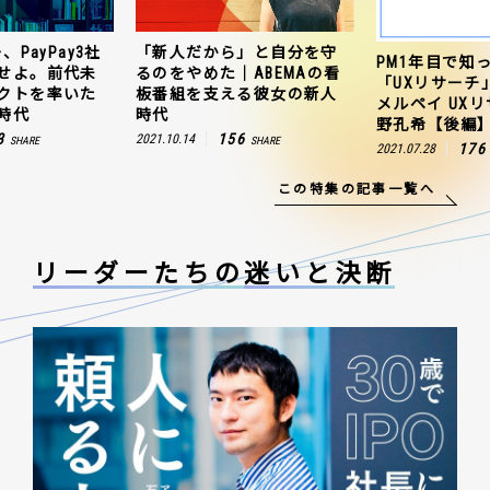
」と自分を守
ZOZO、ヤフー、
PM1年目で知っておきたい
ABEMAの看
連携を成功さ
「UXリサーチ」の始め方｜
る彼女の新人
聞のプロジェ
メルペイ UXリサーチャー 草
田村有の新人
野孔希【後編】
6
163
2021.10.25
SHARE
176
2021.07.28
SHARE
この特集の記事一覧へ
リーダーたちの
迷いと決断