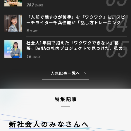
282
SHARE
「人前で話すのが苦手」を「ワクワク」に。スピ
ーチライター千葉佳織が「話し方トレーニング」
に込めた思い
5
SHARE
社会人1年目で抱えた「ワクワクできない」葛
藤。DeNAの社内プロジェクトで見つけた、私の
生きる道
16
SHARE
人気記事一覧へ
特集記事
新社会人のみなさんへ