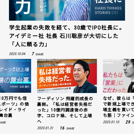
学生起業の失敗を経て、30歳でIPO社長に。
アイデミー社 社長 石川聡彦が大切にした
「人に頼る力」
7
2023.10.04
SHARE
なぜ、彼らは「動画領域」
キャッシュ残1
 飛躍的成長の
で新規上場できたのか。現
じ抜いた「e
経営者失格だ
場主義を貫いて見つけた勝
値。ウェルプ
円調達後の赤
ち筋｜ファインズ 三輪幸将
ゼスト上場の
、そして上場
29
5
2023.01.10
2023.03.20
SHARE
SH
SHARE