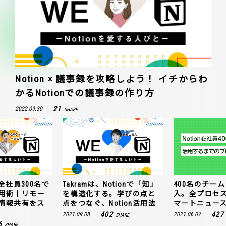
Notion × 議事録を攻略しよう！ イチからわ
かるNotionでの議事録の作り方
21
2022.09.30
SHARE
全社員300名で
Takramは、Notionで「知」
400名のチームに
n活用術｜リモー
を構造化する。学びの点と
入。全プロセ
情報共有をス
点をつなぐ、Notion活用法
マートニュー
402
427
2021.09.08
2021.06.07
SHARE
6
SHARE