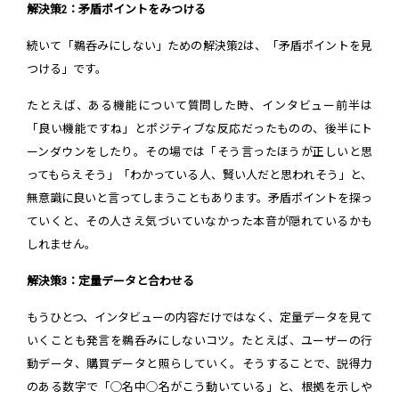
解決策2：矛盾ポイントをみつける
続いて「鵜呑みにしない」ための解決策2は、「矛盾ポイントを見
つける」です。
たとえば、ある機能について質問した時、インタビュー前半は
「良い機能ですね」とポジティブな反応だったものの、後半にト
ーンダウンをしたり。その場では「そう言ったほうが正しいと思
ってもらえそう」「わかっている人、賢い人だと思われそう」と、
無意識に良いと言ってしまうこともあります。矛盾ポイントを探っ
ていくと、その人さえ気づいていなかった本音が隠れているかも
しれません。
解決策3：定量データと合わせる
もうひとつ、インタビューの内容だけではなく、定量データを見て
いくことも発言を鵜呑みにしないコツ。たとえば、ユーザーの行
動データ、購買データと照らしていく。そうすることで、説得力
のある数字で「◯名中◯名がこう動いている」と、根拠を示しや