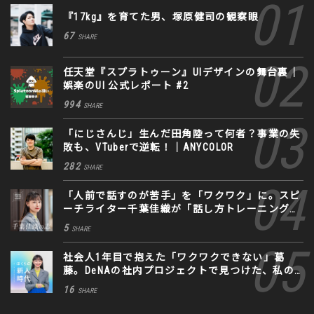
『17kg』を育てた男、塚原健司の観察眼
67
SHARE
任天堂『スプラトゥーン』UIデザインの舞台裏｜
娯楽のUI 公式レポート #2
994
SHARE
「にじさんじ」生んだ田角陸って何者？事業の失
敗も、VTuberで逆転！｜ANYCOLOR
282
SHARE
「人前で話すのが苦手」を「ワクワク」に。スピ
ーチライター千葉佳織が「話し方トレーニング」
に込めた思い
5
SHARE
社会人1年目で抱えた「ワクワクできない」葛
藤。DeNAの社内プロジェクトで見つけた、私の
生きる道
16
SHARE