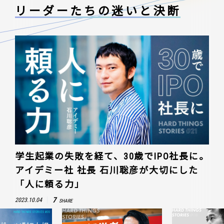
リーダーたちの
迷いと決断
学生起業の失敗を経て、30歳でIPO社長に。
アイデミー社 社長 石川聡彦が大切にした
「人に頼る力」
7
2023.10.04
SHARE