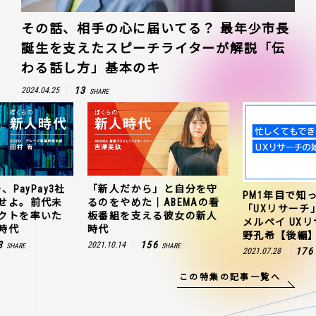
その話、相手の心に届いてる？ 最年少市長
誕生を支えたスピーチライターが解説「伝
わる話し方」基本のキ
13
2024.04.25
SHARE
、PayPay3社
「新人だから」と自分を守
PM1年目で知
せよ。前代未
るのをやめた｜ABEMAの看
「UXリサーチ
クトを率いた
板番組を支える彼女の新人
メルペイ UX
時代
時代
野孔希【後編
3
156
2021.10.14
SHARE
SHARE
176
2021.07.28
この特集の記事一覧へ