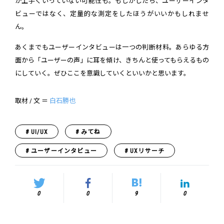
が上手くいっていない可能性も。もしかしたら、ユーザーインタ
ビューではなく、定量的な測定をしたほうがいいかもしれませ
ん。
あくまでもユーザーインタビューは一つの判断材料。あらゆる方
面から「ユーザーの声」に耳を傾け、きちんと使ってもらえるもの
にしていく。ぜひここを意識していくといいかと思います。
取材 / 文 ＝
白石勝也
UI/UX
みてね
ユーザーインタビュー
UXリサーチ
0
0
9
0