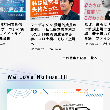
10万円でも信
なぜ、彼らは
フーディソン 飛躍的成長の
スポーツ」の価
で新規上場で
裏側。「私は経営者失格だ
レイド・ライ
場主義を貫い
った」10億円調達後の赤
舞台裏
ち筋｜ファイン
字、コロナ禍、そして上場
へ
29
2023.01.10
HARE
S
16
2023.01.31
SHARE
この特集の記事一覧へ
We Love Notion !!!