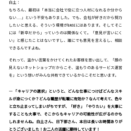
白土：
もちろん、最初は「本当に会社で役に立つ人材になれるか分から
ない……」という不安もありました。でも、会社が好きだから努力
したいと思える、そういう環境がBASEにはあります。そしてそこ
には「新卒だから」っていうのは関係なくて。「意見が言いにく
い」と感じたことはないですし、誰にでも意見を言えるし、相談
できるんですよね。
それって、温かい言葉をかけてくれたお客様を思い出して、「顔の
見えないネットショップだからこそ、温もりのあるサービス運営
を」という想いがみんな共有できているからこそだと思います。
― 「キャリアの選択」というと、どんな仕事につけばどんなスキ
ルが身につくか？どんな職歴が転職に有効か？なんて考えて、色々
と立ち止まってしまいがちですが、「好き」「やりたい」を大事に
することも大事で、そこからもキャリアの可能性が広がるのかも
しれませんね。白土さん、日下部さん、本日は長いお時間ありが
とうございました！お二人の活躍に期待しています！