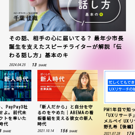
その話、相手の心に届いてる？ 最年少市長
誕生を支えたスピーチライターが解説「伝
わる話し方」基本のキ
13
2024.04.25
SHARE
」と自分を守
ZOZO、ヤフー、
PM1年目で知っておきたい
ABEMAの看
連携を成功さ
「UXリサーチ」の始め方｜
る彼女の新人
聞のプロジェ
メルペイ UXリサーチャー 草
田村有の新人
野孔希【後編】
6
163
2021.10.25
SHARE
176
2021.07.28
SHARE