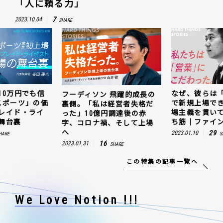
「人に頼る力」
7
2023.10.04
SHARE
なぜ、彼らは「動画領域」
キャッシュ残1
 飛躍的成長の
で新規上場できたのか。現
じ抜いた「e
経営者失格だ
場主義を貫いて見つけた勝
値。ウェルプ
円調達後の赤
ち筋｜ファインズ 三輪幸将
ゼスト上場の
、そして上場
29
5
2023.01.10
2023.03.20
SHARE
SH
SHARE
この特集の記事一覧へ
We Love Notion !!!