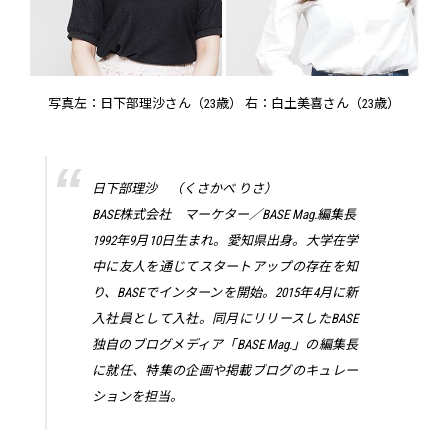
写真左：日下部理沙さん（23歳） 右：白土美喜さん（23歳）
日下部理沙 （くさかべ りさ）
BASE株式会社 マーケター／BASE Mag.編集長
1992年9月10日生まれ。愛知県出身。大学在学
中に友人を通じてスタートアップの存在を知
り、BASEでインターンを開始。2015年4月に新
入社員として入社。同月にリリースしたBASE
独自のブログメディア「BASE Mag.」の編集長
に就任、特集の企画や掲載ブログのキュレー
ションを担当。