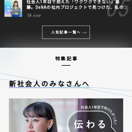
社会人1年目で抱えた「ワクワクできない」葛
藤。DeNAの社内プロジェクトで見つけた、私の
生きる道
16
SHARE
人気記事一覧へ
特集記事
新社会人のみなさんへ