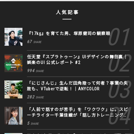
人気記事
『17kg』を育てた男、塚原健司の観察眼
67
SHARE
任天堂『スプラトゥーン』UIデザインの舞台裏｜
娯楽のUI 公式レポート #2
994
SHARE
「にじさんじ」生んだ田角陸って何者？事業の失
敗も、VTuberで逆転！｜ANYCOLOR
282
SHARE
「人前で話すのが苦手」を「ワクワク」に。スピ
ーチライター千葉佳織が「話し方トレーニング」
に込めた思い
5
SHARE