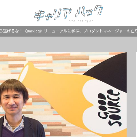
produced by en
ら逃げるな！《Backlog》リニューアルに学ぶ、プロダクトマネージャーの在