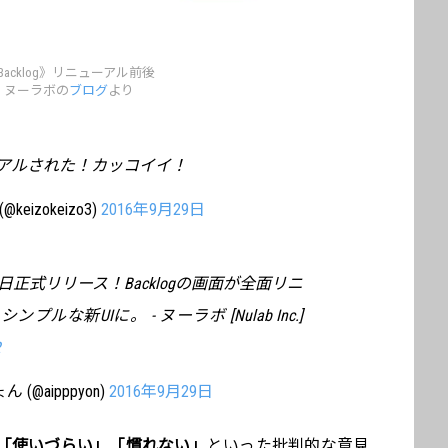
Backlog》リニューアル前後
ヌーラボの
ブログ
より
ニューアルされた！カッコイイ！
(@keizokeizo3)
2016年9月29日
正式リリース！Backlogの画面が全面リニ
ルな新UIに。 - ヌーラボ [Nulab Inc.]
 (@aipppyon)
2016年9月29日
「使いづらい」「慣れない」
といった批判的な意見