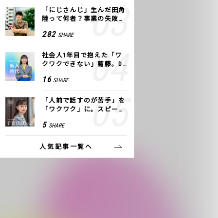
「にじさんじ」生んだ田角
陸って何者？事業の失敗
も、VTuberで逆転！｜ANY
282
SHARE
COLOR
社会人1年目で抱えた「ワ
クワクできない」葛藤。De
NAの社内プロジェクトで見
16
SHARE
つけた、私の生きる道
「人前で話すのが苦手」を
「ワクワク」に。スピーチ
ライター千葉佳織が「話し
5
SHARE
方トレーニング」に込めた
思い
人気記事一覧へ