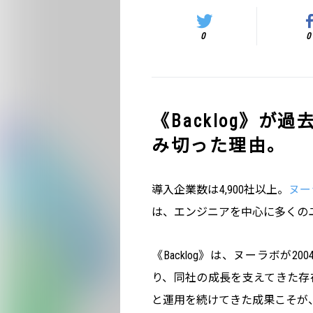
0
0
《Backlog》
み切った理由。
導入企業数は4,900社以上。
ヌー
は、エンジニアを中心に多くの
《Backlog》は、ヌーラボが
り、同社の成長を支えてきた存
と運用を続けてきた成果こそが、ま