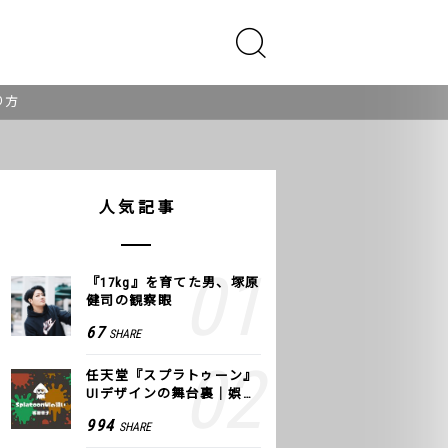
り方
人気記事
『17kg』を育てた男、塚原
健司の観察眼
67
SHARE
任天堂『スプラトゥーン』
UIデザインの舞台裏｜娯楽
のUI 公式レポート #2
994
SHARE