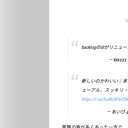
《
backlogのUIがリ
— kkkzzz 
新しいのかわいい｜本日
ューアル、スッキリ・シンプ
https://t.co/huMcWYeZ5R
— あいぴょん
賞賛の声が多くあった一方で、