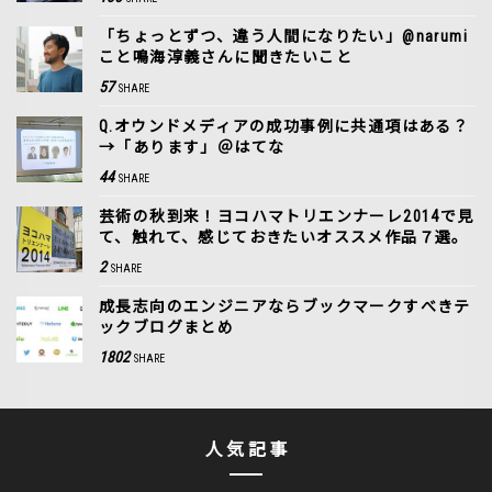
「ちょっとずつ、違う人間になりたい」@narumi
こと鳴海淳義さんに聞きたいこと
57
SHARE
Q.オウンドメディアの成功事例に共通項はある？
→「あります」＠はてな
44
SHARE
芸術の秋到来！ヨコハマトリエンナーレ2014で見
て、触れて、感じておきたいオススメ作品７選。
2
SHARE
成長志向のエンジニアならブックマークすべきテ
ックブログまとめ
1802
SHARE
人気記事