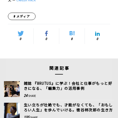
文 ＝
CAREER HACK
メディア
0
0
8
0
関連記事
雑誌 『BRUTUS』に学ぶ！会社と仕事がもっと好
きになる、「編集力」の活用事例
24
SHARE
生い立ちが壮絶でも、才能がなくても、「おもし
ろい人生」を歩んでいける。徳谷柿次郎の生き方
135
SHARE