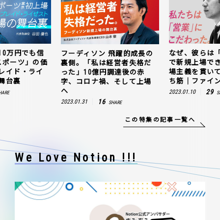
10万円でも信
なぜ、彼らは
フーディソン 飛躍的成長の
スポーツ」の価
で新規上場で
裏側。「私は経営者失格だ
レイド・ライ
場主義を貫い
った」10億円調達後の赤
舞台裏
ち筋｜ファイン
字、コロナ禍、そして上場
へ
29
2023.01.10
HARE
S
16
2023.01.31
SHARE
この特集の記事一覧へ
We Love Notion !!!