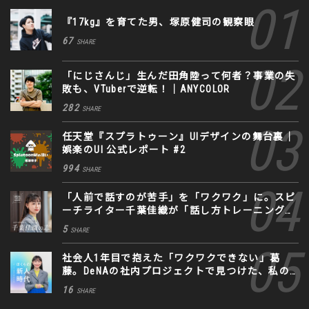
『17kg』を育てた男、塚原健司の観察眼
67
SHARE
「にじさんじ」生んだ田角陸って何者？事業の失
敗も、VTuberで逆転！｜ANYCOLOR
282
SHARE
任天堂『スプラトゥーン』UIデザインの舞台裏｜
娯楽のUI 公式レポート #2
994
SHARE
「人前で話すのが苦手」を「ワクワク」に。スピ
ーチライター千葉佳織が「話し方トレーニング」
に込めた思い
5
SHARE
社会人1年目で抱えた「ワクワクできない」葛
藤。DeNAの社内プロジェクトで見つけた、私の
生きる道
16
SHARE