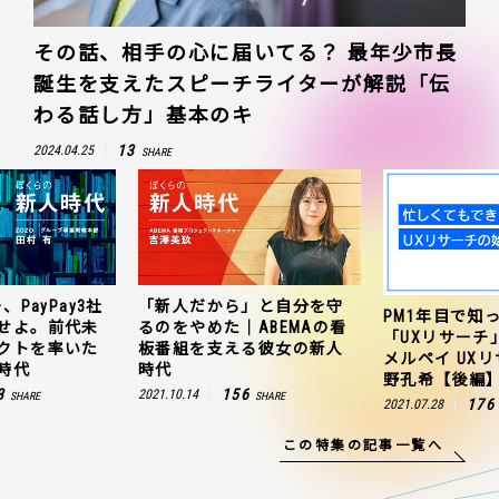
その話、相手の心に届いてる？ 最年少市長
誕生を支えたスピーチライターが解説「伝
わる話し方」基本のキ
13
2024.04.25
SHARE
、PayPay3社
「新人だから」と自分を守
PM1年目で知
せよ。前代未
るのをやめた｜ABEMAの看
「UXリサーチ
クトを率いた
板番組を支える彼女の新人
メルペイ UX
時代
時代
野孔希【後編
3
156
2021.10.14
SHARE
SHARE
176
2021.07.28
この特集の記事一覧へ