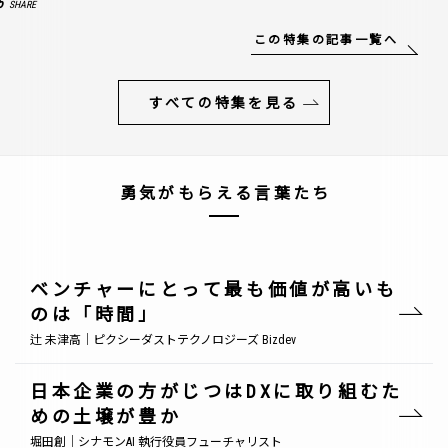
6
SHARE
この特集の記事一覧へ
すべての特集を見る
勇気がもらえる言葉たち
ベンチャーにとって最も価値が高いも
のは「時間」
辻 未津高｜ピクシーダストテクノロジーズ Bizdev
日本企業の方がじつはDXに取り組むた
めの土壌が豊か
堀田創｜シナモンAI 執行役員フューチャリスト