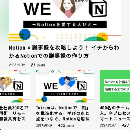
Notion × 議事録を攻略しよう！ イチからわ
かるNotionでの議事録の作り方
21
2022.09.30
SHARE
全社員300名で
Takramは、Notionで「知」
400名のチームに
n活用術｜リモー
を構造化する。学びの点と
入。全プロセ
情報共有をス
点をつなぐ、Notion活用法
マートニュー
402
427
2021.09.08
2021.06.07
SHARE