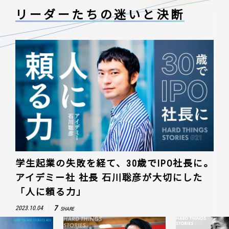
リーダーたちの
迷いと決断
学生起業の失敗を経て、30歳でIPO社長に。
アイデミー社 社長 石川聡彦が大切にした
「人に頼る力」
7
2023.10.04
SHARE