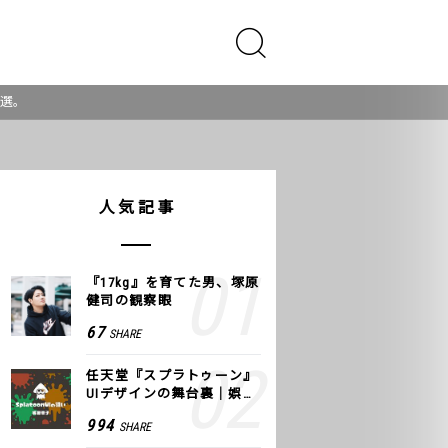
７選。
人気記事
『17kg』を育てた男、塚原
健司の観察眼
67
SHARE
任天堂『スプラトゥーン』
UIデザインの舞台裏｜娯楽
のUI 公式レポート #2
994
SHARE