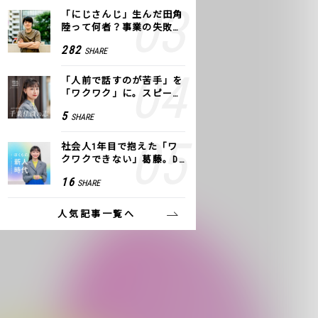
「にじさんじ」生んだ田角
陸って何者？事業の失敗
も、VTuberで逆転！｜ANY
282
SHARE
COLOR
「人前で話すのが苦手」を
「ワクワク」に。スピーチ
ライター千葉佳織が「話し
5
SHARE
方トレーニング」に込めた
思い
社会人1年目で抱えた「ワ
クワクできない」葛藤。De
NAの社内プロジェクトで見
16
SHARE
つけた、私の生きる道
人気記事一覧へ