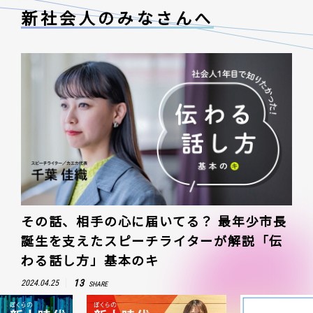
新社会人のみなさんへ
その話、相手の心に届いてる？ 最年少市長
誕生を支えたスピーチライターが解説「伝
わる話し方」基本のキ
13
2024.04.25
SHARE