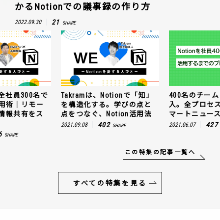
かるNotionでの議事録の作り方
21
2022.09.30
SHARE
で
Takramは、Notionで「知」
400名のチームにNotion導
を構造化する。学びの点と
入。全プロセスを公開！ス
点をつなぐ、Notion活用法
マートニュースの場合
402
427
2021.09.08
2021.06.07
SHARE
SHARE
この特集の記事一覧へ
すべての特集を見る