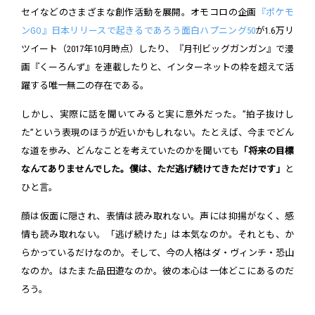
セイなどのさまざまな創作活動を展開。オモコロの企画
『ポケモ
ンGO』日本リリースで起きるであろう面白ハプニング50
が1.6万リ
ツイート（2017年10月時点）したり、『月刊ビッグガンガン』で漫
画『くーろんず』を連載したりと、インターネットの枠を超えて活
躍する唯一無二の存在である。
しかし、実際に話を聞いてみると実に意外だった。”拍子抜けし
た”という表現のほうが近いかもしれない。たとえば、今までどん
な道を歩み、どんなことを考えていたのかを聞いても
「将来の目標
なんてありませんでした。僕は、ただ逃げ続けてきただけです」
と
ひと言。
顔は仮面に隠され、表情は読み取れない。声には抑揚がなく、感
情も読み取れない。「逃げ続けた」は本気なのか。それとも、か
らかっているだけなのか。そして、今の人格はダ・ヴィンチ・恐山
なのか。はたまた品田遊なのか。彼の本心は一体どこにあるのだ
ろう。