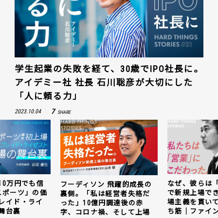
学生起業の失敗を経て、30歳でIPO社長に。
アイデミー社 社長 石川聡彦が大切にした
「人に頼る力」
7
2023.10.04
SHARE
なぜ、彼らは「動画領域」
フーディソン 飛躍的成長の
で新規上場できたのか。現
裏側。「私は経営者失格だ
場主義を貫いて見つけた勝
った」10億円調達後の赤
ち筋｜ファインズ 三輪幸将
字、コロナ禍、そして上場