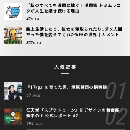
「私のすべてを漫画に捧ぐ」漫画家 トミムラコ
タが人生を描き続ける理由
42
SHARE
路上生活したり、彼女を寝取られたり…ダメ人間
だった僕を変えてくれたWEBの世界｜カメントツ
誕生秘話
302
SHARE
人気記事
『17kg』を育てた男、塚原健司の観察眼
67
SHARE
任天堂『スプラトゥーン』UIデザインの舞台裏｜
娯楽のUI 公式レポート #2
994
SHARE