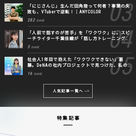
「にじさんじ」生んだ田角陸って何者？事業の失
敗も、VTuberで逆転！｜ANYCOLOR
282
SHARE
「人前で話すのが苦手」を「ワクワク」に。スピ
ーチライター千葉佳織が「話し方トレーニング」
に込めた思い
5
SHARE
社会人1年目で抱えた「ワクワクできない」葛
藤。DeNAの社内プロジェクトで見つけた、私の
生きる道
16
SHARE
人気記事一覧へ
特集記事