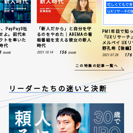
「新人だから」と自分を守
ZO
PM1年目で知っておきたい
のをやめた｜ABEMAの看
連
「UXリサーチ」の始め方｜
板番組を支える彼女の新人
聞
メルペイ UXリサーチャー 草
時代
田
野孔希【後編】
156
21.10.14
2021
SHARE
176
2021.07.28
SHARE
この特集の記事一覧へ
リーダーたちの
迷いと決断