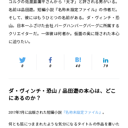
コルクの佐渡島庸平さんから「天才」と評される男がいる。
名前は品田遊。短編小説『名称未設定ファイル』の作者だ。
そして、彼にはもうひとつの名前がある。ダ・ヴィンチ・恐
山。日本一ふざけた会社 バーグハンバーグバーグに所属する
クリエイターだ。一体彼は何者か。仮面の奥に隠された本心
に迫りたい。
0
0
40
79
ダ・ヴィンチ・恐山 / 品田遊の本心は、どこ
にあるのか？
2017年7月に出版された短編小説
『名称未設定ファイル』
。
何とも狐につままれたような気分になるタイトルの作品を書いた