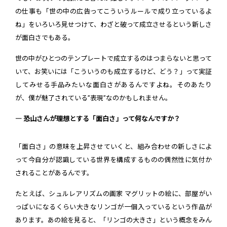
の仕事も「世の中の広告ってこういうルールで成り立っているよ
ね」をいろいろ見せつけて、わざと破って成立させるという新しさ
が面白さでもある。
世の中がひとつのテンプレートで成立するのはつまらないと思って
いて、お笑いには「こういうのも成立するけど、どう？」って実証
してみせる手品みたいな面白さがあるんですよね。そのあたり
が、僕が魅了されている”表現”なのかもしれません。
― 恐山さんが理想とする「面白さ」って何なんですか？
「面白さ」の意味を上昇させていくと、組み合わせの新しさによ
って今自分が認識している世界を構成するものの偶然性に気付か
されることがあるんです。
たとえば、シュルレアリズムの画家 マグリットの絵に、部屋がい
っぱいになるくらい大きなリンゴが一個入っているという作品が
あります。あの絵を見ると、「リンゴの大きさ」という概念をみん