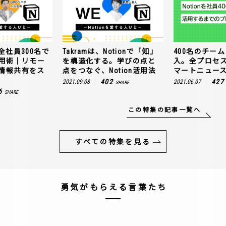
全社員300名で
Takramは、Notionで「知」
400名のチームに
n活用術｜リモー
を構造化する。学びの点と
入。全プロセ
情報共有をス
点をつなぐ、Notion活用法
マートニュー
402
427
2021.09.08
2021.06.07
SHARE
6
SHARE
この特集の記事一覧へ
すべての特集を見る
勇気がもらえる言葉たち