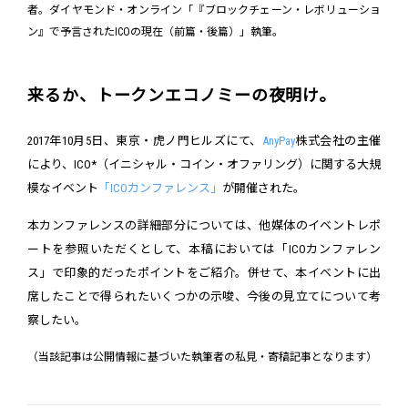
者。ダイヤモンド・オンライン「『ブロックチェーン・レボリューショ
ン』で予言されたICOの現在（前篇・後篇）」執筆。
来るか、トークンエコノミーの夜明け。
2017年10月5日、東京・虎ノ門ヒルズにて、
AnyPay
株式会社の主催
により、ICO*（イニシャル・コイン・オファリング）に関する大規
模なイベント
「ICOカンファレンス」
が開催された。
本カンファレンスの詳細部分については、他媒体のイベントレポ
ートを参照いただくとして、本稿においては「ICOカンファレン
ス」で印象的だったポイントをご紹介。併せて、本イベントに出
席したことで得られたいくつかの示唆、今後の見立てについて考
察したい。
（当該記事は公開情報に基づいた執筆者の私見・寄稿記事となります）