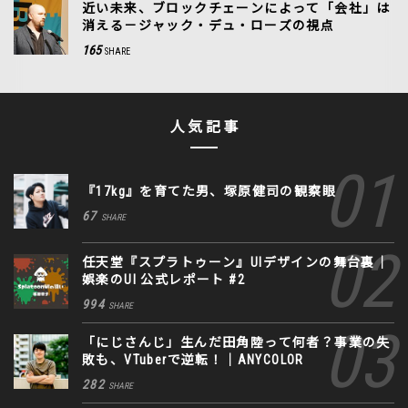
近い未来、ブロックチェーンによって「会社」は
消える－ジャック・デュ・ローズの視点
165
SHARE
人気記事
『17kg』を育てた男、塚原健司の観察眼
67
SHARE
任天堂『スプラトゥーン』UIデザインの舞台裏｜
娯楽のUI 公式レポート #2
994
SHARE
「にじさんじ」生んだ田角陸って何者？事業の失
敗も、VTuberで逆転！｜ANYCOLOR
282
SHARE