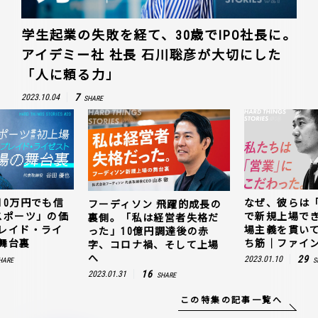
学生起業の失敗を経て、30歳でIPO社長に。
アイデミー社 社長 石川聡彦が大切にした
「人に頼る力」
7
2023.10.04
SHARE
10万円でも信
なぜ、彼らは
フーディソン 飛躍的成長の
スポーツ」の価
で新規上場で
裏側。「私は経営者失格だ
レイド・ライ
場主義を貫い
った」10億円調達後の赤
舞台裏
ち筋｜ファイン
字、コロナ禍、そして上場
へ
29
2023.01.10
HARE
S
16
2023.01.31
SHARE
この特集の記事一覧へ