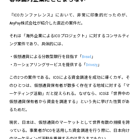
『ICOカンファレンス』において、非常に印象的だったのが、
AnyPay株式会社が紹介した直近の案件だ。
それは「海外企業によるICOプロジェクト」に対するコンサルティ
ング案件であり、具体的には、
・仮想通貨による分散型銀行を目指す「
Bread
」
・カーシェアリングサービスを提供する「
Drivezy
」
この2つの案件である。ICOによる資金調達を成功に導くカギ。そ
のひとつは、仮想通貨保有者が数多く存在する地域に対する「マ
ーケティング活動」だと捉えられる。なぜなら、ICOは「世界中の
仮想通貨保有者から資金を調達する」という先に挙げた性質があ
るためだ。
現状、日本は、仮想通貨のマーケットとして世界有数の規模を誇
っている。事業者がICOを活用した資金調達を行う際に、日本向け
のマーケティング活動を重視するのは言うまでもない。