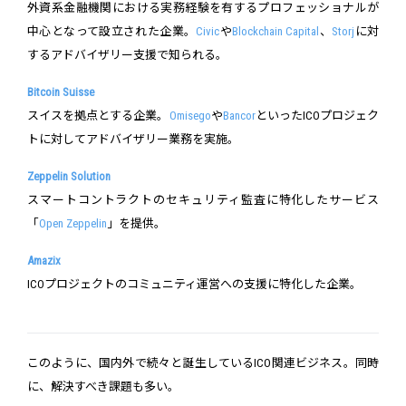
外資系金融機関における実務経験を有するプロフェッショナルが
中心となって設立された企業。
Civic
や
Blockchain Capital
、
Storj
に対
するアドバイザリー支援で知られる。
Bitcoin Suisse
スイスを拠点とする企業。
Omisego
や
Bancor
といったICOプロジェク
トに対してアドバイザリー業務を実施。
Zeppelin Solution
スマートコントラクトのセキュリティ監査に特化したサービス
「
Open Zeppelin
」を提供。
Amazix
ICOプロジェクトのコミュニティ運営への支援に特化した企業。
このように、国内外で続々と誕生しているICO関連ビジネス。同時
に、解決すべき課題も多い。