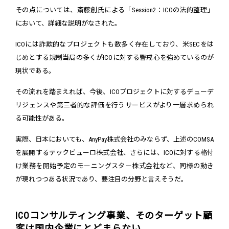
その点については、斎藤創氏による「Session2：ICOの法的整理」
において、詳細な説明がなされた。
ICOには詐欺的なプロジェクトも数多く存在しており、米SECをは
じめとする規制当局の多くがICOに対する警戒心を強めているのが
現状である。
その流れを踏まえれば、今後、ICOプロジェクトに対するデューデ
リジェンスや第三者的な評価を行うサービスがより一層求められ
る可能性がある。
実際、日本においても、AnyPay株式会社のみならず、上述のCOMSA
を展開するテックビューロ株式会社、さらには、ICOに対する格付
け業務を開始予定のモーニングスター株式会社など、同様の動き
が現れつつある状況であり、要注目の分野と言えそうだ。
ICOコンサルティング事業、そのターゲット顧
客は国内企業にとどまらない