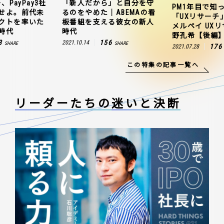
、PayPay3社
「新人だから」と自分を守
PM1年目で知
せよ。前代未
るのをやめた｜ABEMAの看
「UXリサーチ
クトを率いた
板番組を支える彼女の新人
メルペイ UX
時代
時代
野孔希【後編
3
156
2021.10.14
SHARE
SHARE
176
2021.07.28
この特集の記事一覧へ
リーダーたちの
迷いと決断