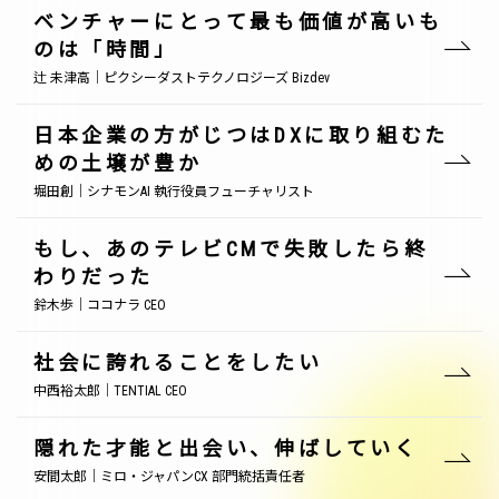
ベンチャーにとって最も価値が高いも
のは「時間」
辻 未津高｜ピクシーダストテクノロジーズ Bizdev
日本企業の方がじつはDXに取り組むた
めの土壌が豊か
堀田創｜シナモンAI 執行役員フューチャリスト
もし、あのテレビCMで失敗したら終
わりだった
鈴木歩｜ココナラ CEO
社会に誇れることをしたい
中西裕太郎｜TENTIAL CEO
隠れた才能と出会い、伸ばしていく
安間太郎｜ミロ・ジャパンCX 部門統括責任者