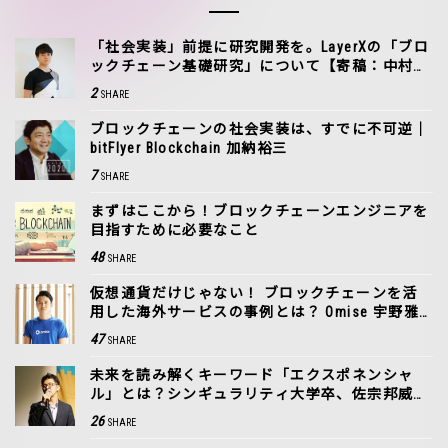
「社会実装」前提に研究開発を。LayerXの「ブロ
ックチェーン基礎研究」について【寄稿：中村龍
矢】
2
SHARE
ブロックチェーンの社会実装は、すでに不可逆｜
bitFlyer Blockchain 加納裕三
7
SHARE
まずはここから！ブロックチェーンエンジニアを
目指すために必要なこと
48
SHARE
仮想通貨だけじゃない！ ブロックチェーンを活
用した海外サービスの事例とは？ Omise 宇野雅
晴
47
SHARE
未来を読み解くキーワード「エクスポネンシャ
ル」とは？シンギュラリティ大学卒、佐宗邦威氏
の講演を受けて
26
SHARE