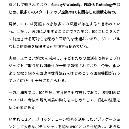
家として知られており、
GunosyやWantedly、PKSHA Technologyをは
じめ、数多くのスタートアップ企業のIPOに関与した実績を持つ。
現状、ICOには克服すべき数多くの課題が存在すると言われてい
る。しかし、適切に活用することができた場合、ICOは社会を大き
く前進させる可能性を秘めた革新的な仕組みであり、グローバル
な社会的課題を解決する可能性すら秘めている。
実際、ユニセフがICOを活用し、子どもたちの生活を改善するプロ
ジェクトに取り組む可能性が一部で報道されており、今後、似た
ような取り組みを国連や世界銀行をはじめとする国際機関が行っ
ていく可能性も十分に考えられる。
一方、海外では、ICOを禁止する動きも存在しており、法規制面に
ついては、今後の規制当局の動向をはじめとして、細心の注意を
払う必要がある。
いずれにせよ、ブロックチェーン技術を活用したアプリケーショ
ンとして大きなポテンシャルを秘めたICOという仕組みは、あらゆ