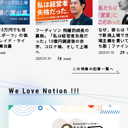
10万円でも信
なぜ、彼らは
フーディソン 飛躍的成長の
スポーツ」の価
で新規上場で
裏側。「私は経営者失格だ
レイド・ライ
場主義を貫い
った」10億円調達後の赤
舞台裏
ち筋｜ファイン
字、コロナ禍、そして上場
へ
29
2023.01.10
HARE
S
16
2023.01.31
SHARE
この特集の記事一覧へ
We Love Notion !!!