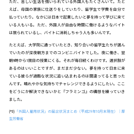
ただ、苦しい生活を強いられている外国人もたくさんいて。たと
えば、母国の家族に仕送りをしていたり、留学生で学費を自分で
払っていたり。なかには日本で起業したいと夢を持って学びに来て
いる人もいる。ただ、外国人が自由な時間に働けるようなバイト
は限られているし、バイトに消耗しちゃう人も多いんです。
たとえば、大学院に通っていたとき、知り合いの留学生たちが選ん
でいたのが深夜朝方までのコンビニバイトでした。夜に働き、翌
朝9時から1限目の授業にくる。それが毎日続くわけです。選択肢が
あるのはいいことですが、まだまだ少ない。夢を持って日本に来
ている彼らが過酷な状況に追い込まれるのは間違ってると思った
んです。晴れやかな気持ちでチャレンジできるようにしたい。ここ
をどうにか解決できないかと『フラミンゴ』の構想を練っていき
ました。
(*3)
「外国人雇用状況」の届出状況まとめ（平成29年10月末現在）｜厚
生労働省