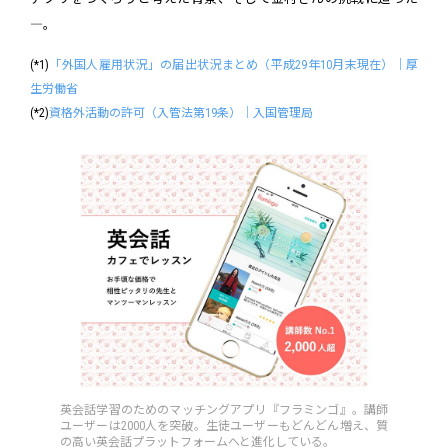
―。
(*1)
「外国人雇用状況」の届出状況まとめ（平成29年10月末現在）｜厚
生労働省
(*2)
資格外活動の許可（入管法第19条）｜入国管理局
英会話学習のためのマッチングアプリ『フラミンゴ』。講師
ユーザーは2000人を突破。生徒ユーザーもどんどん増え、質
の高い英会話プラットフォームへと進化している。