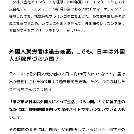
ーク株式会社でインターンを経験。2015年夏には、インターンとして株
式会社ディー・エヌ・エーの新規事業である"Anyca"のマーケティングに
従事したのち、株式会社フラミンゴを立ち上げた。多文化共生社会の実
現に貢献するため、カフェに外国人を呼んで、外国語のレッスンを受け
る事ができるアプリ「フラミンゴ」をリリース。
外国人就労者は過去最高。…でも、日本は外国
人が稼ぎづらい国？
日本における外国人就労者の人口は約128万人(*1)となった。届け
出が義務化された2007年より過去最高を更新。ただ、今回取材した
金村容典さんはこう語る。
「まだまだ日本は外国人にとって生活しづらい国。とくに留学生の
なかには、睡眠時間を削って深夜バイトで食いつないでいる人も
います」
その問題の背景には、就労ビザも関係しているという。留学生の