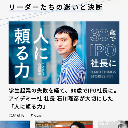
リーダーたちの
迷いと決断
学生起業の失敗を経て、30歳でIPO社長に。
アイデミー社 社長 石川聡彦が大切にした
「人に頼る力」
7
2023.10.04
SHARE