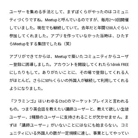
ユーザーを集める手法として、まずぼくらがやったのはコミュニ
ティづくりですね。Meetupと呼んでいるのですが、毎月2～3回開催
していました。現在でも継続していて。去年だと年間1200人ぐらい
参加してくれました。アプリを作っていなかった当時は、ひたす
らMeetupをする集団でしたね（笑）
アプリができてからは、Meetupで築いたコミュニティからユーザ
ー登録に誘導しました。アカウントを開設してくれたら1drink FREE
にしたりもして。ありがたいことに、その場で登録してくれる人
がほとんど。さらに50％くらいの外国人が継続して利用してくれる
ようになりました。
『フラミンゴ』はいわゆるCtoCのマーケットプレイスと言われる
もの。つまり英会話を教えたい講師ユーザーと、教えて欲しい生徒
ユーザー、2種類のユーザーに支持されることが欠かせません。ま
ずは「講師ユーザー」がいないことにはなにも始まらない。コミ
ュニティにいる外国人の数が一定規模に達し、事業としてやってい