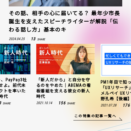
その話、相手の心に届いてる？ 最年少市長
誕生を支えたスピーチライターが解説「伝
わる話し方」基本のキ
13
2024.04.25
SHARE
、PayPay3社
「新人だから」と自分を守
PM1年目で知
せよ。前代未
るのをやめた｜ABEMAの看
「UXリサーチ
クトを率いた
板番組を支える彼女の新人
メルペイ UX
時代
時代
野孔希【後編
3
156
2021.10.14
SHARE
SHARE
176
2021.07.28
この特集の記事一覧へ