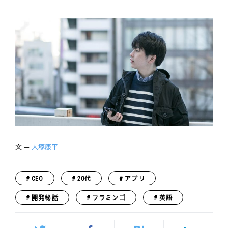
文 ＝
大塚康平
CEO
20代
アプリ
開発秘話
フラミンゴ
英語