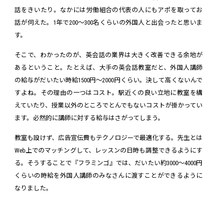
話をきいたり。なかには労働組合の代表の人にもアポを取ってお
話が伺えた。1年で200～300名くらいの外国人と出会ったと思いま
す。
そこで、わかったのが、英会話の業界は大きく改善できる余地が
あるということ。たとえば、大手の英会話教室だと、外国人講師
の給与がだいたい時給1500円～2000円くらい。決して高くないんで
すよね。その理由の一つはコスト。駅近くの良い立地に教室を構
えていたり、授業以外のところでとんでもないコストが掛かってい
ます。必然的に講師に対する給与はさがってしまう。
教室も設けず、広告宣伝費もテクノロジーで最適化する。先生とは
Web上でのマッチングして、レッスンの日時も調整できるようにす
る。そうすることで『フラミンゴ』では、だいたい約3000～4000円
くらいの時給を外国人講師のみなさんに渡すことができるように
なりました。