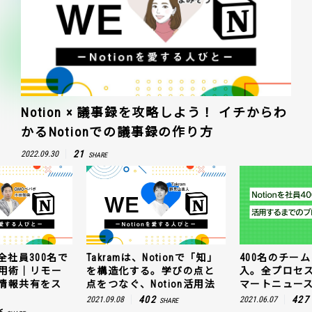
Notion × 議事録を攻略しよう！ イチからわ
かるNotionでの議事録の作り方
21
2022.09.30
SHARE
全社員300名で
Takramは、Notionで「知」
400名のチームに
n活用術｜リモー
を構造化する。学びの点と
入。全プロセ
情報共有をス
点をつなぐ、Notion活用法
マートニュー
402
427
2021.09.08
2021.06.07
SHARE