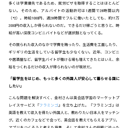
多くは学業優先であるため、就労ビザを取得することはほとんど
ない。そのため、アルバイトの活動許可は1週間で28時間以内
（*2）。時給1000円、週28時間でフルに働いたとしても、約11万
2000円の収入しか得られないのだ。できるだけ稼ごうと思うと、時
給が高い深夜コンビニバイトなどが選択肢となってくる。
その限られた収入のなかで学費を賄ったり、生活費を工面したり、
ギリギリの生活をしている留学生も少なくない。近年、コンビニ
や居酒屋など、留学生バイトが働ける場も増えてきたとはいえ、余
裕をつくれるだけの収入が得られないのが現状だ。
「留学生をはじめ、もっと多くの外国人が安心して暮らせる国に
したい」
こんな問題を解決すべく、金村さんは英会話学習のマーケットプ
レイスサービス『
フラミンゴ
』を立ち上げた。『フラミンゴ』は
英語を教えて収入を得たい外国人と、教わりたい日本人をマッチン
グ。近くのカフェなどで会って、英会話を教えてもらえるアプリ。
アプリをつくろうと考えた背景、そして金村さんの挑戦に迫った