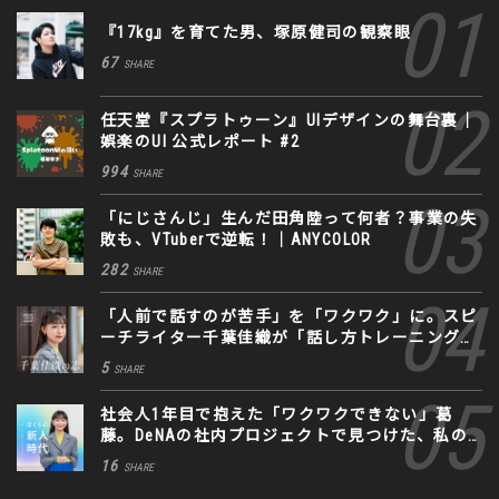
『17kg』を育てた男、塚原健司の観察眼
67
SHARE
任天堂『スプラトゥーン』UIデザインの舞台裏｜
娯楽のUI 公式レポート #2
994
SHARE
「にじさんじ」生んだ田角陸って何者？事業の失
敗も、VTuberで逆転！｜ANYCOLOR
282
SHARE
「人前で話すのが苦手」を「ワクワク」に。スピ
ーチライター千葉佳織が「話し方トレーニング」
に込めた思い
5
SHARE
社会人1年目で抱えた「ワクワクできない」葛
藤。DeNAの社内プロジェクトで見つけた、私の
生きる道
16
SHARE