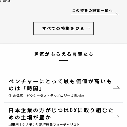
6
SHARE
この特集の記事一覧へ
すべての特集を見る
勇気がもらえる言葉たち
ベンチャーにとって最も価値が高いも
のは「時間」
辻 未津高｜ピクシーダストテクノロジーズ Bizdev
日本企業の方がじつはDXに取り組むた
めの土壌が豊か
堀田創｜シナモンAI 執行役員フューチャリスト