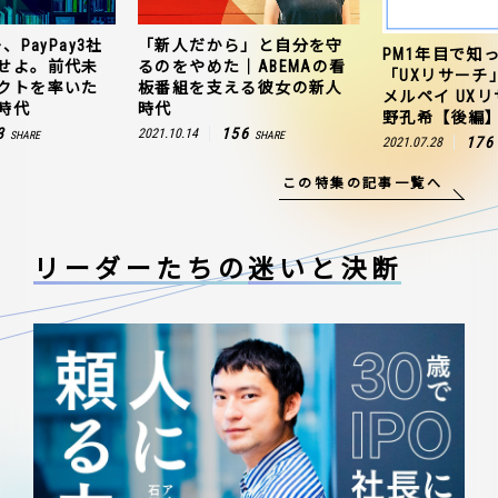
、PayPay3社
「新人だから」と自分を守
PM1年目で知
せよ。前代未
るのをやめた｜ABEMAの看
「UXリサーチ
クトを率いた
板番組を支える彼女の新人
メルペイ UX
時代
時代
野孔希【後編
3
156
2021.10.14
SHARE
SHARE
176
2021.07.28
この特集の記事一覧へ
リーダーたちの
迷いと決断