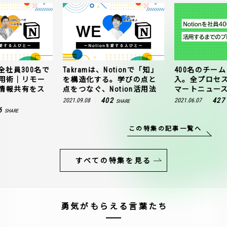
全社員300名で
Takramは、Notionで「知」
400名のチームに
n活用術｜リモー
を構造化する。学びの点と
入。全プロセ
情報共有をス
点をつなぐ、Notion活用法
マートニュー
402
427
2021.09.08
2021.06.07
SHARE
6
SHARE
この特集の記事一覧へ
すべての特集を見る
勇気がもらえる言葉たち