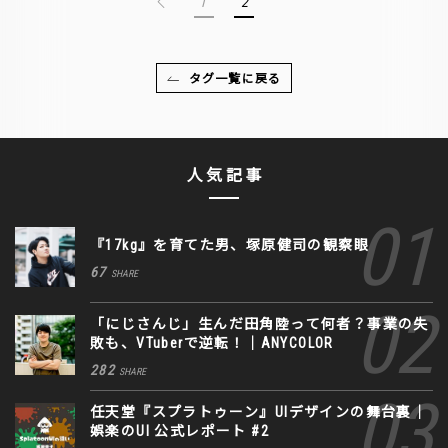
1
2
タグ一覧に戻る
人気記事
『17kg』を育てた男、塚原健司の観察眼
67
SHARE
「にじさんじ」生んだ田角陸って何者？事業の失
敗も、VTuberで逆転！｜ANYCOLOR
282
SHARE
任天堂『スプラトゥーン』UIデザインの舞台裏｜
娯楽のUI 公式レポート #2