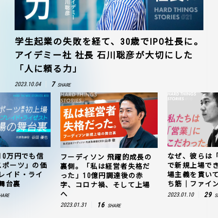
学生起業の失敗を経て、30歳でIPO社長に。
アイデミー社 社長 石川聡彦が大切にした
「人に頼る力」
7
2023.10.04
SHARE
10万円でも信
なぜ、彼らは
フーディソン 飛躍的成長の
スポーツ」の価
で新規上場で
裏側。「私は経営者失格だ
レイド・ライ
場主義を貫い
った」10億円調達後の赤
舞台裏
ち筋｜ファイン
字、コロナ禍、そして上場
へ
29
2023.01.10
HARE
S
16
2023.01.31
SHARE