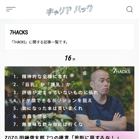
7HACKS
「7HACKS」に関する記事一覧です。
16
件
ZOZO 田端信太郎 7つの提言「批判に屈するな！ 」