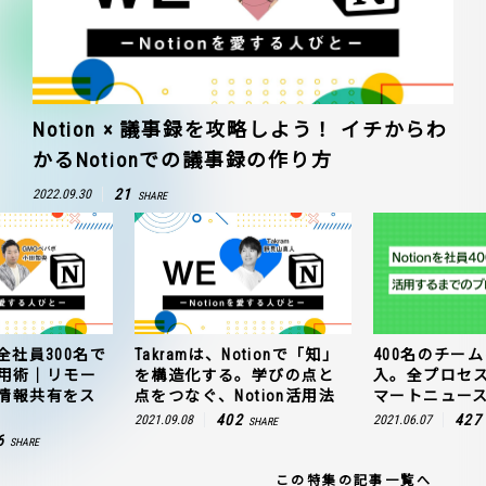
Notion × 議事録を攻略しよう！ イチからわ
かるNotionでの議事録の作り方
21
2022.09.30
SHARE
全社員300名で
Takramは、Notionで「知」
400名のチームに
n活用術｜リモー
を構造化する。学びの点と
入。全プロセ
情報共有をス
点をつなぐ、Notion活用法
マートニュー
402
427
2021.09.08
2021.06.07
SHARE
6
SHARE
この特集の記事一覧へ