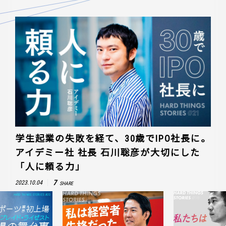
学生起業の失敗を経て、30歳でIPO社長に。
アイデミー社 社長 石川聡彦が大切にした
「人に頼る力」
7
2023.10.04
SHARE