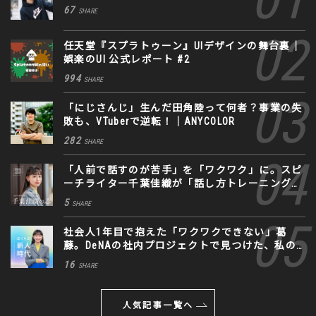
67
SHARE
任天堂『スプラトゥーン』UIデザインの舞台裏｜
娯楽のUI 公式レポート #2
994
SHARE
「にじさんじ」生んだ田角陸って何者？事業の失
敗も、VTuberで逆転！｜ANYCOLOR
282
SHARE
「人前で話すのが苦手」を「ワクワク」に。スピ
ーチライター千葉佳織が「話し方トレーニング」
に込めた思い
5
SHARE
社会人1年目で抱えた「ワクワクできない」葛
藤。DeNAの社内プロジェクトで見つけた、私の
生きる道
16
SHARE
人気記事一覧へ