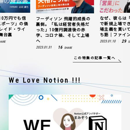
10万円でも信
なぜ、彼らは
フーディソン 飛躍的成長の
スポーツ」の価
で新規上場で
裏側。「私は経営者失格だ
レイド・ライ
場主義を貫い
った」10億円調達後の赤
舞台裏
ち筋｜ファイン
字、コロナ禍、そして上場
へ
29
2023.01.10
HARE
S
16
2023.01.31
SHARE
この特集の記事一覧へ
We Love Notion !!!