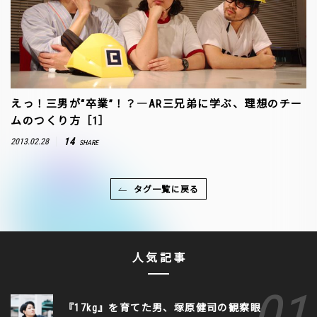
えっ！三男が“卒業”！？―AR三兄弟に学ぶ、理想のチー
ムのつくり方［1］
14
2013.02.28
SHARE
タグ一覧に戻る
人気記事
『17kg』を育てた男、塚原健司の観察眼