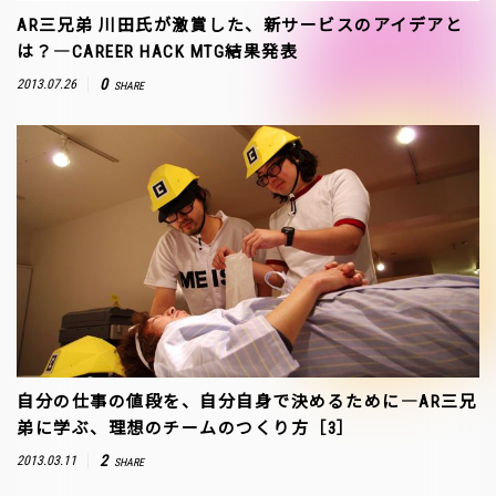
AR三兄弟 川田氏が激賞した、新サービスのアイデアと
は？―CAREER HACK MTG結果発表
0
2013.07.26
SHARE
自分の仕事の値段を、自分自身で決めるために―AR三兄
弟に学ぶ、理想のチームのつくり方［3］
2
2013.03.11
SHARE