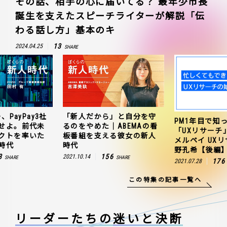
その話、相手の心に届いてる？ 最年少市長
誕生を支えたスピーチライターが解説「伝
わる話し方」基本のキ
13
2024.04.25
SHARE
、PayPay3社
「新人だから」と自分を守
PM1年目で知
せよ。前代未
るのをやめた｜ABEMAの看
「UXリサーチ
クトを率いた
板番組を支える彼女の新人
メルペイ UX
時代
時代
野孔希【後編
3
156
2021.10.14
SHARE
SHARE
176
2021.07.28
この特集の記事一覧へ
リーダーたちの
迷いと決断