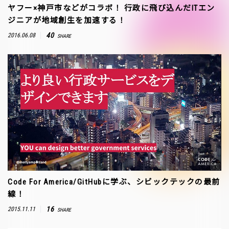
ヤフー×神戸市などがコラボ！ 行政に飛び込んだITエン
ジニアが地域創生を加速する！
40
2016.06.08
SHARE
Code For America/GitHubに学ぶ、シビックテックの最前
線！
16
2015.11.11
SHARE