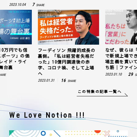
7
2023.10.04
SHARE
10万円でも信
なぜ、彼らは
フーディソン 飛躍的成長の
スポーツ」の価
で新規上場で
裏側。「私は経営者失格だ
レイド・ライ
場主義を貫い
った」10億円調達後の赤
舞台裏
ち筋｜ファイン
字、コロナ禍、そして上場
へ
29
2023.01.10
HARE
S
16
2023.01.31
SHARE
この特集の記事一覧へ
We Love Notion !!!