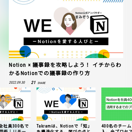
Notion × 議事録を攻略しよう！ イチからわ
かるNotionでの議事録の作り方
21
2022.09.30
SHARE
全社員300名で
Takramは、Notionで「知」
400名のチームに
n活用術｜リモー
を構造化する。学びの点と
入。全プロセ