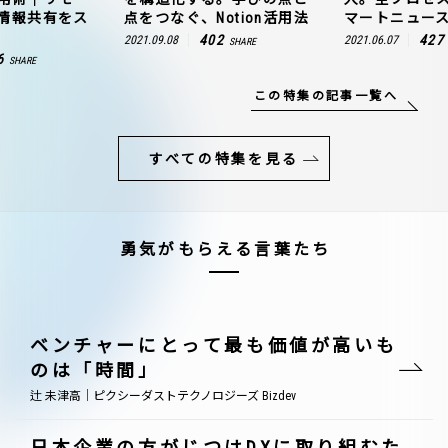
情報共有をス
点をつなぐ、Notion活用法
マートニュー
402
427
2021.09.08
2021.06.07
SHARE
6
SHARE
この特集の記事一覧へ
すべての特集を見る
勇気がもらえる言葉たち
ベンチャーにとって最も価値が高いも
のは「時間」
辻 未津高｜ピクシーダストテクノロジーズ Bizdev
日本企業の方がじつはDXに取り組むた