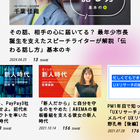
その話、相手の心に届いてる？ 最年少市長
誕生を支えたスピーチライターが解説「伝
わる話し方」基本のキ
13
2024.04.25
SHARE
、PayPay3社
「新人だから」と自分を守
PM1年目で知
せよ。前代未
るのをやめた｜ABEMAの看
「UXリサーチ
クトを率いた
板番組を支える彼女の新人
メルペイ UX
時代
時代
野孔希【後編
3
156
2021.10.14
SHARE
SHARE
176
2021.07.28