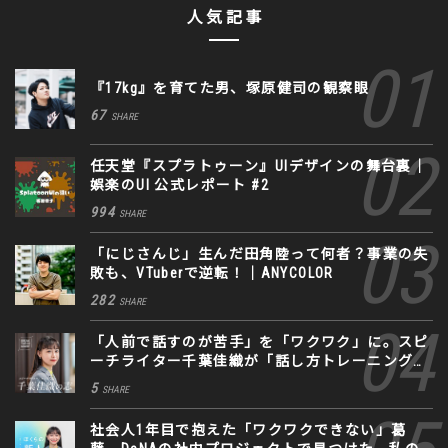
人気記事
『17kg』を育てた男、塚原健司の観察眼
67
SHARE
任天堂『スプラトゥーン』UIデザインの舞台裏｜
娯楽のUI 公式レポート #2
994
SHARE
「にじさんじ」生んだ田角陸って何者？事業の失
敗も、VTuberで逆転！｜ANYCOLOR
282
SHARE
「人前で話すのが苦手」を「ワクワク」に。スピ
ーチライター千葉佳織が「話し方トレーニング」
に込めた思い
5
SHARE
社会人1年目で抱えた「ワクワクできない」葛