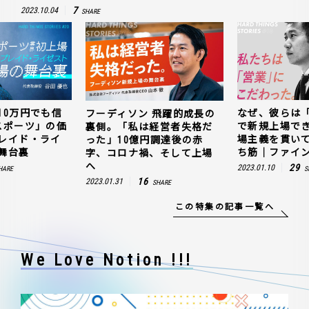
7
2023.10.04
SHARE
10万円でも信
なぜ、彼らは
フーディソン 飛躍的成長の
スポーツ」の価
で新規上場で
裏側。「私は経営者失格だ
レイド・ライ
場主義を貫い
った」10億円調達後の赤
舞台裏
ち筋｜ファイン
字、コロナ禍、そして上場
へ
29
2023.01.10
HARE
S
16
2023.01.31
SHARE
この特集の記事一覧へ
We Love Notion !!!