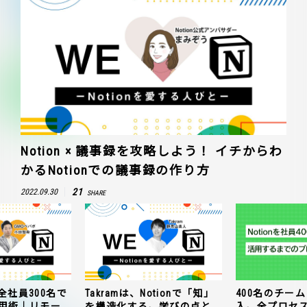
Notion × 議事録を攻略しよう！ イチからわ
かるNotionでの議事録の作り方
21
2022.09.30
SHARE
全社員300名で
Takramは、Notionで「知」
400名のチームに
n活用術｜リモー
を構造化する。学びの点と
入。全プロセ