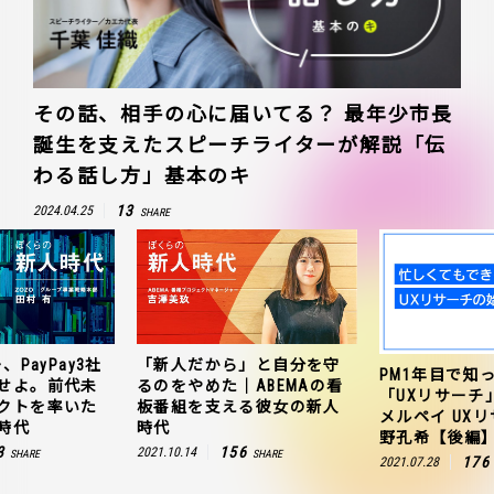
その話、相手の心に届いてる？ 最年少市長
誕生を支えたスピーチライターが解説「伝
わる話し方」基本のキ
13
2024.04.25
SHARE
、PayPay3社
「新人だから」と自分を守
PM1年目で知
せよ。前代未
るのをやめた｜ABEMAの看
「UXリサーチ
クトを率いた
板番組を支える彼女の新人
メルペイ UX
時代
時代
野孔希【後編
3
156
2021.10.14
SHARE
SHARE
176
2021.07.28