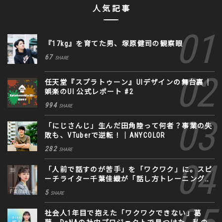
人気記事
『17kg』を育てた男、塚原健司の観察眼
67
SHARE
任天堂『スプラトゥーン』UIデザインの舞台裏｜
娯楽のUI 公式レポート #2
994
SHARE
「にじさんじ」生んだ田角陸って何者？事業の失
敗も、VTuberで逆転！｜ANYCOLOR
282
SHARE
「人前で話すのが苦手」を「ワクワク」に。スピ
ーチライター千葉佳織が「話し方トレーニング」
に込めた思い
5
SHARE
社会人1年目で抱えた「ワクワクできない」葛