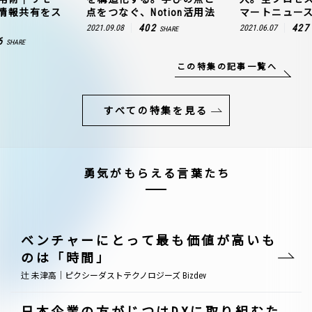
情報共有をス
点をつなぐ、Notion活用法
マートニュー
402
427
2021.09.08
2021.06.07
SHARE
6
SHARE
この特集の記事一覧へ
すべての特集を見る
勇気がもらえる言葉たち
ベンチャーにとって最も価値が高いも
のは「時間」
辻 未津高｜ピクシーダストテクノロジーズ Bizdev
日本企業の方がじつはDXに取り組むた