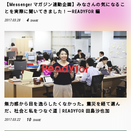
【Messenger マガジン連動企画】みなさんの気になるこ
とを実際に聞いてきました！ーREADYFOR 編
4
2017.03.28
SHARE
無力感から目を逸らしたくなかった。震災を経て選ん
だ、社会と私をつなぐ道｜READYFOR 田島沙也加
10
2017.03.22
SHARE