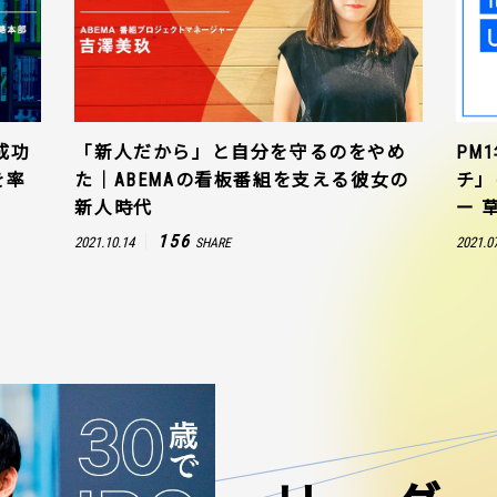
成功
「新人だから」と自分を守るのをやめ
PM
を率
た｜ABEMAの看板番組を支える彼女の
チ」
新人時代
ー 
156
2021.10.14
2021.0
SHARE