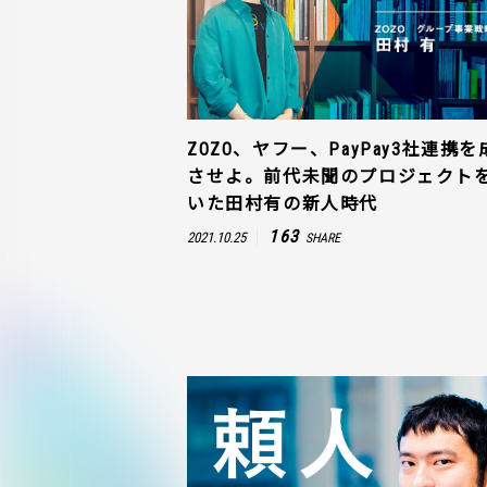
ZOZO、ヤフー、PayPay3社連携を
させよ。前代未聞のプロジェクト
いた田村有の新人時代
163
2021.10.25
SHARE