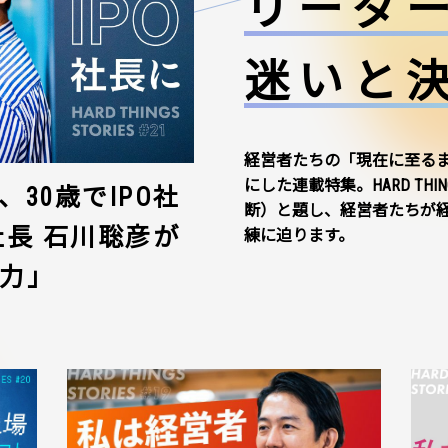
リーダ
迷いと
経営者たちの「現在に至る
にした連載特集。HARD THI
30歳でIPO社
断）と題し、経営者たちが
社長 石川聡彦が
練に迫ります。
力」