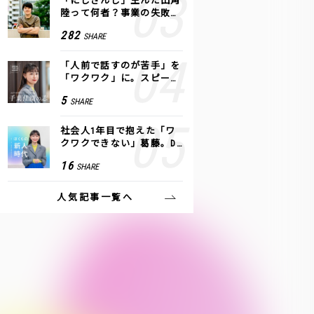
「にじさんじ」生んだ田角
陸って何者？事業の失敗
も、VTuberで逆転！｜ANY
282
SHARE
COLOR
「人前で話すのが苦手」を
「ワクワク」に。スピーチ
ライター千葉佳織が「話し
5
SHARE
方トレーニング」に込めた
思い
社会人1年目で抱えた「ワ
クワクできない」葛藤。De
NAの社内プロジェクトで見
16
SHARE
つけた、私の生きる道
人気記事一覧へ