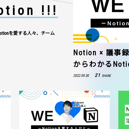
tion !!!
otionを愛する人々、チーム
Notion × 
からわかるNot
21
2022.09.30
SHARE