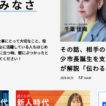
みなさ
仕事にとって大切なこと、役
なに活躍している人もはじめ
その話、相手の
に立つ時、壁にぶつかったと
少市長誕生を支
てください！
が解説「伝わる
13
2024.04.25
SHARE