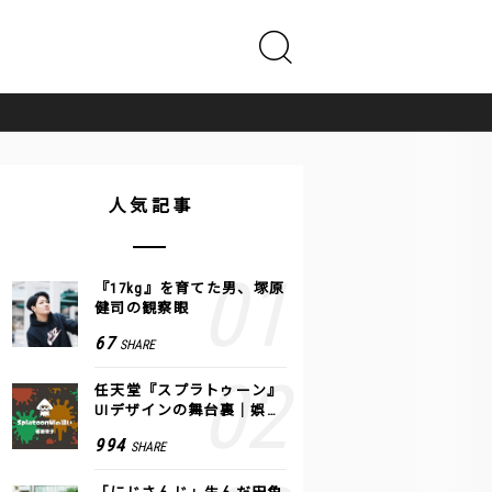
人気記事
『17kg』を育てた男、塚原
健司の観察眼
67
SHARE
任天堂『スプラトゥーン』
UIデザインの舞台裏｜娯楽
のUI 公式レポート #2
994
SHARE