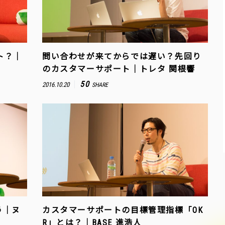
ト？｜
問い合わせが来てからでは遅い？先回り
のカスタマーサポート｜トレタ 関根響
50
2016.10.20
SHARE
う｜ヌ
カスタマーサポートの目標管理指標「OK
R」とは？｜BASE 進浩人