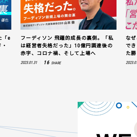
た「e
フーディソン 飛躍的成長の裏側。「私
なぜ
ド・
は経営者失格だった」10億円調達後の
でき
赤字、コロナ禍、そして上場へ
た勝
16
2023.01.31
2023.0
SHARE