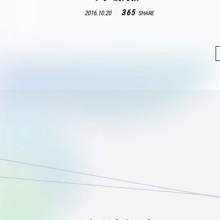
365
2016.10.20
SHARE