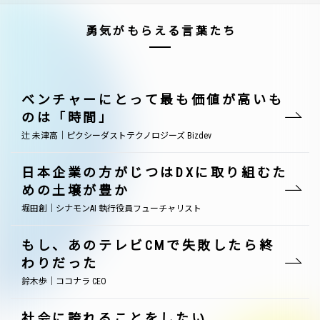
勇気がもらえる言葉たち
ベンチャーにとって最も価値が高いも
のは「時間」
辻 未津高｜ピクシーダストテクノロジーズ Bizdev
日本企業の方がじつはDXに取り組むた
めの土壌が豊か
堀田創｜シナモンAI 執行役員フューチャリスト
もし、あのテレビCMで失敗したら終
わりだった
鈴木歩｜ココナラ CEO
社会に誇れることをしたい