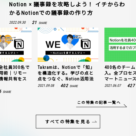
Notion × 議事録を攻略しよう！ イチからわ
かるNotionでの議事録の作り方
21
2022.09.30
SHARE
全社員300名で
Takramは、Notionで「知」
400名のチームに
n活用術｜リモー
を構造化する。学びの点と
入。全プロセ
情報共有をス
点をつなぐ、Notion活用法
マートニュー
402
427
2021.09.08
2021.06.07
SHARE
6
SHARE
この特集の記事一覧へ
すべての特集を見る