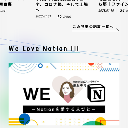
舞台裏
ち筋｜ファイン
字、コロナ禍、そして上場
へ
29
2023.01.10
HARE
S
16
2023.01.31
SHARE
この特集の記事一覧へ
We Love Notion !!!