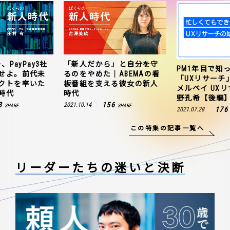
、PayPay3社
「新人だから」と自分を守
PM1年目で知
せよ。前代未
るのをやめた｜ABEMAの看
「UXリサーチ
クトを率いた
板番組を支える彼女の新人
メルペイ UX
時代
時代
野孔希【後編
3
156
2021.10.14
SHARE
SHARE
176
2021.07.28
この特集の記事一覧へ
リーダーたちの
迷いと決断