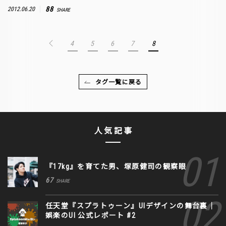
88
2012.06.20
SHARE
4
5
6
7
8
タグ一覧に戻る
人気記事
『17kg』を育てた男、塚原健司の観察眼
67
SHARE
任天堂『スプラトゥーン』UIデザインの舞台裏｜
娯楽のUI 公式レポート #2