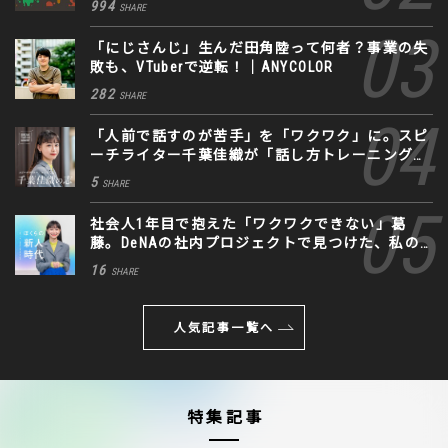
994
SHARE
「にじさんじ」生んだ田角陸って何者？事業の失
敗も、VTuberで逆転！｜ANYCOLOR
282
SHARE
「人前で話すのが苦手」を「ワクワク」に。スピ
ーチライター千葉佳織が「話し方トレーニング」
に込めた思い
5
SHARE
社会人1年目で抱えた「ワクワクできない」葛
藤。DeNAの社内プロジェクトで見つけた、私の
生きる道
16
SHARE
人気記事一覧へ
特集記事