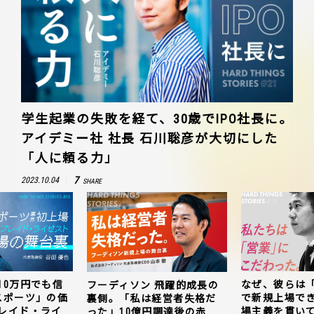
学生起業の失敗を経て、30歳でIPO社長に。
アイデミー社 社長 石川聡彦が大切にした
「人に頼る力」
7
2023.10.04
SHARE
10万円でも信
なぜ、彼らは
フーディソン 飛躍的成長の
スポーツ」の価
で新規上場で
裏側。「私は経営者失格だ
レイド・ライ
場主義を貫い
った」10億円調達後の赤