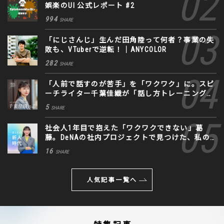
娯楽のUI 公式レポート #2
994
SHARE
「にじさんじ」生んだ田角陸って何者？事業の失
敗も、VTuberで逆転！｜ANYCOLOR
282
SHARE
「人前で話すのが苦手」を「ワクワク」に。スピ
ーチライター千葉佳織が「話し方トレーニング」
に込めた思い
5
SHARE
社会人1年目で抱えた「ワクワクできない」葛
藤。DeNAの社内プロジェクトで見つけた、私の
生きる道
16
SHARE
人気記事一覧へ