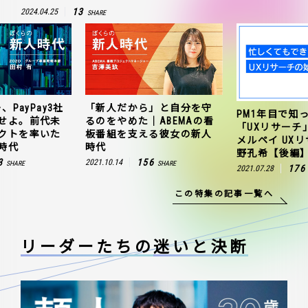
13
2024.04.25
SHARE
、PayPay3社
「新人だから」と自分を守
PM1年目で知
せよ。前代未
るのをやめた｜ABEMAの看
「UXリサーチ
クトを率いた
板番組を支える彼女の新人
メルペイ UX
時代
時代
野孔希【後編
3
156
2021.10.14
SHARE
SHARE
176
2021.07.28
この特集の記事一覧へ
リーダーたちの
迷いと決断