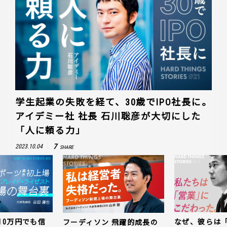
学生起業の失敗を経て、30歳でIPO社長に。
アイデミー社 社長 石川聡彦が大切にした
「人に頼る力」
7
2023.10.04
SHARE
10万円でも信
なぜ、彼らは
フーディソン 飛躍的成長の