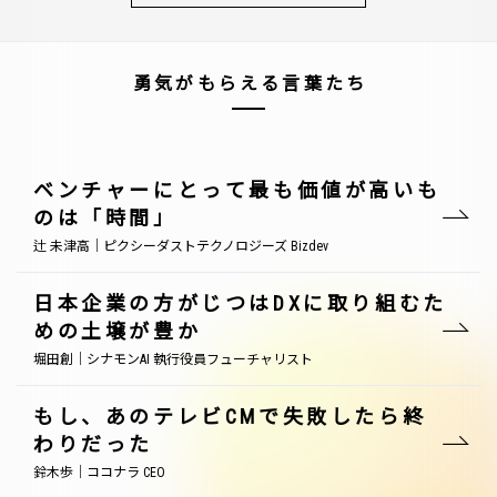
勇気がもらえる言葉たち
ベンチャーにとって最も価値が高いも
のは「時間」
辻 未津高｜ピクシーダストテクノロジーズ Bizdev
日本企業の方がじつはDXに取り組むた
めの土壌が豊か
堀田創｜シナモンAI 執行役員フューチャリスト
もし、あのテレビCMで失敗したら終
わりだった
鈴木歩｜ココナラ CEO