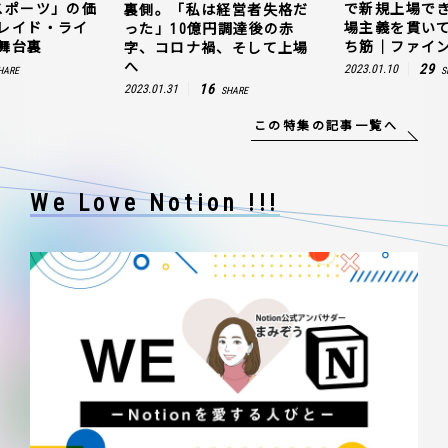
スポーツ」の価
で新規上場で
裏側。「私は経営者失格だ
レイド・ライ
場主義を貫い
った」10億円調達後の赤
舞台裏
ち筋｜ファイン
字、コロナ禍、そして上場
へ
29
2023.01.10
HARE
S
16
2023.01.31
SHARE
この特集の記事一覧へ
We Love Notion !!!