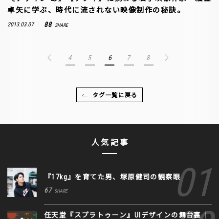
卓矢に学ぶ、時代に流されない映像制作の秘訣。
88
2013.03.07
SHARE
4
5
6
7
8
タグ一覧に戻る
人気記事
『17kg』を育てた男、塚原健司の観察眼
67
SHARE
任天堂『スプラトゥーン』UIデザインの舞台裏｜