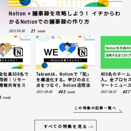
Notion × 議事録を攻略しよう！ イチからわ
かるNotionでの議事録の作り方
21
2022.09.30
SHARE
全社員300名で
Takramは、Notionで「知」
400名のチームに
n活用術｜リモー
を構造化する。学びの点と
入。全プロセ
情報共有をス
点をつなぐ、Notion活用法
マートニュー
402
427
2021.09.08
2021.06.07
SHARE
6
SHARE
この特集の記事一覧へ
すべての特集を見る