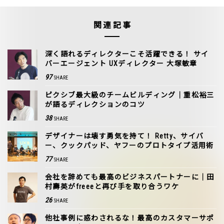
関連記事
深く語れるディレクターこそ活躍できる！ サイ
バーエージェント UXディレクター 大塚敏章
97
SHARE
ピクシブ最大級のチームビルディング｜重松裕三
が語るディレクションのコツ
38
SHARE
デザイナーは壊す勇気を持て！ Retty、サイバ
ー、クックパッド、ヤフーのプロトタイプ活用術
77
SHARE
会社を辞めても最高のビジネスパートナーに｜田
村壽英がfreeeと再び手を取り合うワケ
26
SHARE
他社事例に惑わされるな！最高のカスタマーサポ