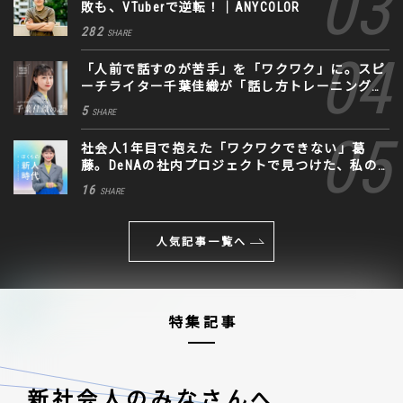
敗も、VTuberで逆転！｜ANYCOLOR
282
SHARE
「人前で話すのが苦手」を「ワクワク」に。スピ
ーチライター千葉佳織が「話し方トレーニング」
に込めた思い
5
SHARE
社会人1年目で抱えた「ワクワクできない」葛
藤。DeNAの社内プロジェクトで見つけた、私の
生きる道
16
SHARE
人気記事一覧へ
特集記事
新社会人のみなさんへ