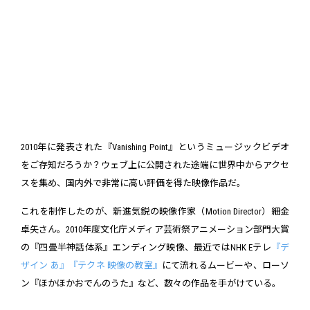
2010年に発表された『Vanishing Point』というミュージックビデオ
をご存知だろうか？ウェブ上に公開された途端に世界中からアクセ
スを集め、国内外で非常に高い評価を得た映像作品だ。
これを制作したのが、新進気鋭の映像作家（Motion Director）細金
卓矢さん。2010年度文化庁メディア芸術祭アニメーション部門大賞
の『四畳半神話体系』エンディング映像、最近ではNHK Eテレ
『デ
ザイン あ』
『テクネ 映像の教室』
にて流れるムービーや、ローソ
ン『ほかほかおでんのうた』など、数々の作品を手がけている。