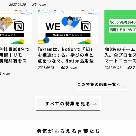
21
2022.09.30
SHARE
全社員300名で
Takramは、Notionで「知」
400名のチームに
n活用術｜リモー
を構造化する。学びの点と
入。全プロセ
情報共有をス
点をつなぐ、Notion活用法
マートニュー
402
427
2021.09.08
2021.06.07
SHARE
6
SHARE
この特集の記事一覧へ
すべての特集を見る
勇気がもらえる言葉たち