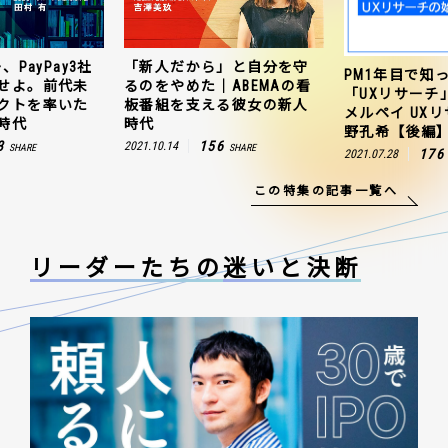
、PayPay3社
「新人だから」と自分を守
PM1年目で知
せよ。前代未
るのをやめた｜ABEMAの看
「UXリサーチ
クトを率いた
板番組を支える彼女の新人
メルペイ UX
時代
時代
野孔希【後編
3
156
2021.10.14
SHARE
SHARE
176
2021.07.28
この特集の記事一覧へ
リーダーたちの
迷いと決断