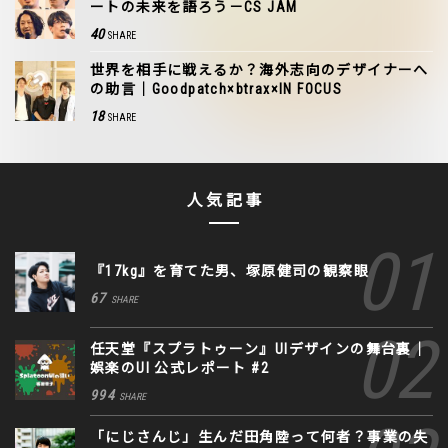
ートの未来を語ろう－CS JAM
40
SHARE
世界を相手に戦えるか？海外志向のデザイナーへ
の助言｜Goodpatch×btrax×IN FOCUS
18
SHARE
人気記事
『17kg』を育てた男、塚原健司の観察眼
67
SHARE
任天堂『スプラトゥーン』UIデザインの舞台裏｜
娯楽のUI 公式レポート #2
994
SHARE
「にじさんじ」生んだ田角陸って何者？事業の失