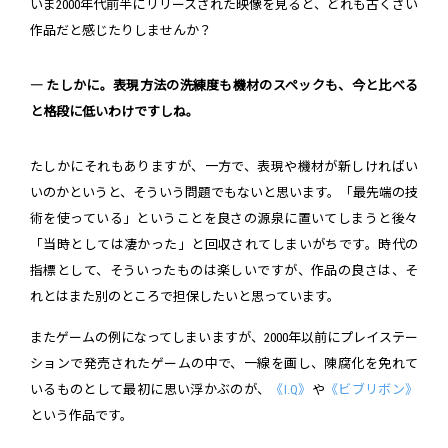
いま2000年代前半にリリースされた映像を見ると、どれも古くさい
作品だと感じたりしませんか？
― たしかに。表現方法の洗練度も機材のスペックも、今と比べる
と格段に低いわけですしね。
たしかにそれもありますが、一方で、表現や機材が新しければい
いのかというと、そういう問題でもないと思います。「最先端の技
術を使っている」ということを良さの源泉に置いてしまうと後々
「当時としては凄かった」と回収されてしまいがちです。時代の
指標として、そういったものは楽しいですが、作品の良さは、そ
れとはまた別のところで担保したいと思っています。
またゲームの例になってしまいますが、2000年以前にプレイステー
ションで発売されたゲームの中で、一線を画し、陳腐化を免れて
いるものとして最初に思い浮かぶのが、
《I.Q》
や
《ビブリボン》
という作品です。