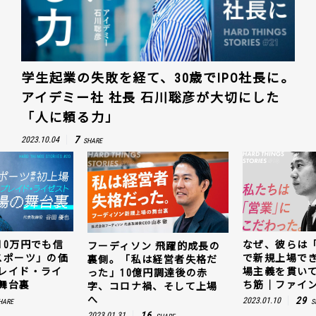
学生起業の失敗を経て、30歳でIPO社長に。
アイデミー社 社長 石川聡彦が大切にした
「人に頼る力」
7
2023.10.04
SHARE
10万円でも信
なぜ、彼らは
フーディソン 飛躍的成長の
スポーツ」の価
で新規上場で
裏側。「私は経営者失格だ
レイド・ライ
場主義を貫い
った」10億円調達後の赤
舞台裏
ち筋｜ファイン
字、コロナ禍、そして上場
へ
29
2023.01.10
HARE
S
16
2023.01.31