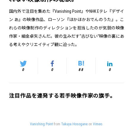
国内外で注目を集めた『Vanishing Point』やNHK Eテレ『デザイ
ン あ』の映像作品、ローソン『ほかほかおでんのうた』。こ
れらの映像制作のディレクションを担当したのが気鋭の映像
作家・細金卓矢さんだ。彼の生みだす“古びない”映像の裏にあ
る考えやクリエイティブ観に迫った。
0
0
88
0
注目作品を連発する若手映像作家の旗手。
Vanishing Point
from
Takuya Hosogane
on
Vimeo
.