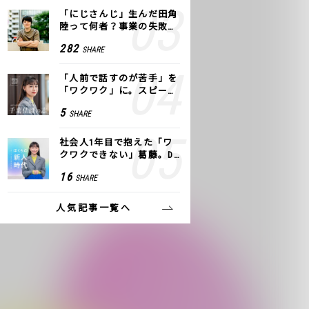
「にじさんじ」生んだ田角
陸って何者？事業の失敗
も、VTuberで逆転！｜ANY
282
SHARE
COLOR
「人前で話すのが苦手」を
「ワクワク」に。スピーチ
ライター千葉佳織が「話し
5
SHARE
方トレーニング」に込めた
思い
社会人1年目で抱えた「ワ
クワクできない」葛藤。De
NAの社内プロジェクトで見
16
SHARE
つけた、私の生きる道
人気記事一覧へ