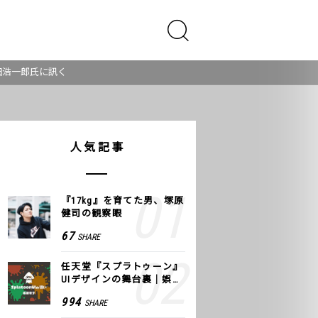
田浩一郎氏に訊く
人気記事
『17kg』を育てた男、塚原
健司の観察眼
67
SHARE
任天堂『スプラトゥーン』
UIデザインの舞台裏｜娯楽
のUI 公式レポート #2
994
SHARE