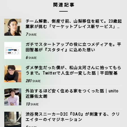
関連記事
チーム解散、倒産寸前、山梨移住を経て。23歳起
業家が挑む「マーケットプレイス新サービス」で
のリベンジ
7
SHARE
ガチでスタートアップの役に立つメディアを。平
田智基が『スタタイ』に込めた想い
6
SHARE
ダメ学生だった僕が、松山太河さんに拾ってもら
うまで。Twitterで人生が一変した話｜平田智基
281
SHARE
外泊するほど安く住める家をつくった話｜unito
近藤佑太朗
13
SHARE
渋谷発スニーカーD2C『OAO』が刺激する、クリ
エイターのイマジネーション