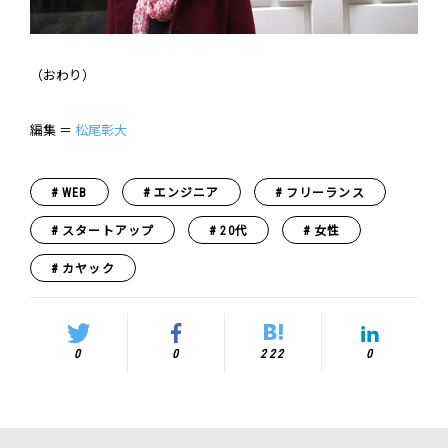
（おわり）
編集 ＝
松尾彰大
WEB
エンジニア
フリーランス
スタートアップ
20代
女性
カヤック
0
0
222
0