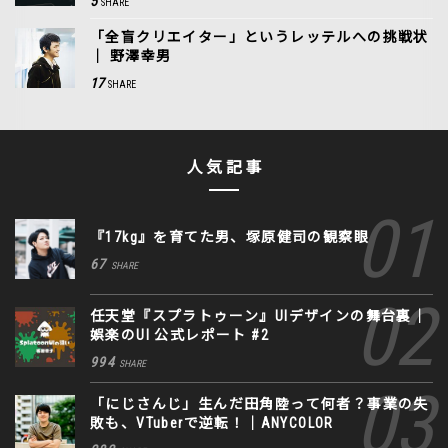
5
SHARE
「全盲クリエイター」というレッテルへの挑戦状
｜ 野澤幸男
17
SHARE
人気記事
『17kg』を育てた男、塚原健司の観察眼
67
SHARE
任天堂『スプラトゥーン』UIデザインの舞台裏｜
娯楽のUI 公式レポート #2
994
SHARE
「にじさんじ」生んだ田角陸って何者？事業の失
敗も、VTuberで逆転！｜ANYCOLOR