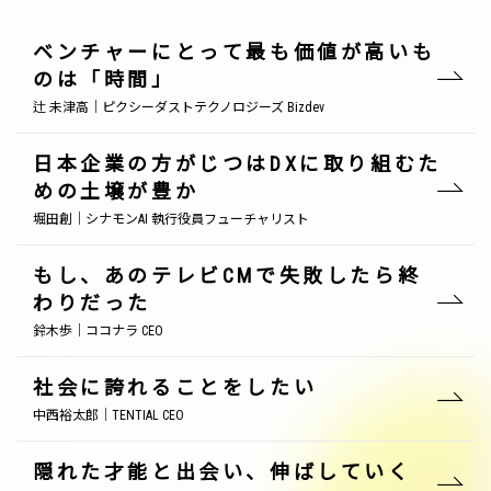
ベンチャーにとって最も価値が高いも
のは「時間」
辻 未津高｜ピクシーダストテクノロジーズ Bizdev
日本企業の方がじつはDXに取り組むた
めの土壌が豊か
堀田創｜シナモンAI 執行役員フューチャリスト
もし、あのテレビCMで失敗したら終
わりだった
鈴木歩｜ココナラ CEO
社会に誇れることをしたい
中西裕太郎｜TENTIAL CEO
隠れた才能と出会い、伸ばしていく