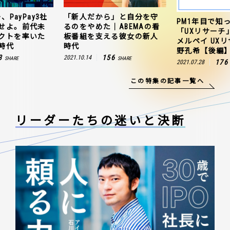
、PayPay3社
「新人だから」と自分を守
PM1年目で知
せよ。前代未
るのをやめた｜ABEMAの看
「UXリサーチ
クトを率いた
板番組を支える彼女の新人
メルペイ UX
時代
時代
野孔希【後編
3
156
2021.10.14
SHARE
SHARE
176
2021.07.28
この特集の記事一覧へ
リーダーたちの
迷いと決断