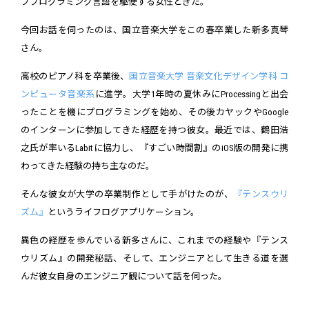
ブプログラミング言語を駆使する女性ときた。
今回お話を伺ったのは、国立音楽大学をこの春卒業した新多真琴
さん。
高校のピアノ科を卒業後、
国立音楽大学 音楽文化デザイン学科 コ
ンピュータ音楽系
に進学。大学1年時の夏休みにProcessingと出会
ったことを機にプログラミングを始め、その後カヤックやGoogle
のインターンに参加してきた経歴を持つ彼女。最近では、鶴田浩
之氏が率いるLabitに協力し、『すごい時間割』のiOS版の開発に携
わってきた経験の持ち主なのだ。
そんな彼女が大学の卒業制作として手がけたのが、
『テンスウリ
ズム』
というライフログアプリケーション。
異色の経歴を歩んでいる新多さんに、これまでの経験や『テンス
ウリズム』の開発秘話、そして、エンジニアとして生きる道を選
んだ彼女自身のエンジニア観について話を伺った。