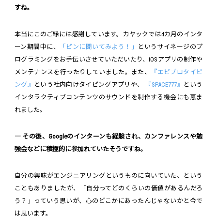
すね。
本当にこのご縁には感謝しています。カヤックでは4カ月のインタ
ーン期間中に、
「ピンに聞いてみよう！」
というサイネージのプ
ログラミングをお手伝いさせていただいたり、iOSアプリの制作や
メンテナンスを行ったりしていました。また、
『エピブロタイピ
ング』
という社内向けタイピングアプリや、
『SPACE777』
という
インタラクティブコンテンツのサウンドを制作する機会にも恵ま
れました。
― その後、Googleのインターンも経験され、カンファレンスや勉
強会などに積極的に参加れていたそうですね。
自分の興味がエンジニアリングというものに向いていた、という
こともありましたが、「自分ってどのくらいの価値があるんだろ
う？」っていう思いが、心のどこかにあったんじゃないかと今で
は思います。