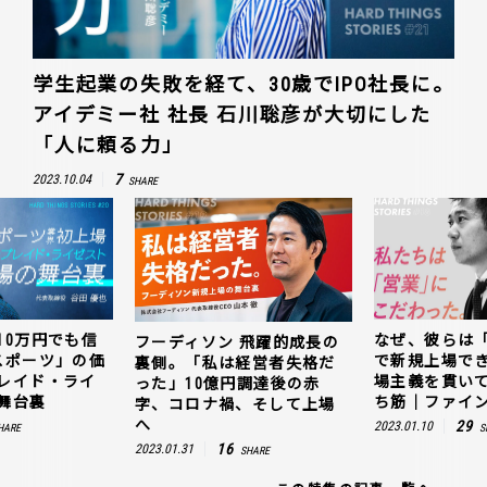
学生起業の失敗を経て、30歳でIPO社長に。
アイデミー社 社長 石川聡彦が大切にした
「人に頼る力」
7
2023.10.04
SHARE
10万円でも信
なぜ、彼らは
フーディソン 飛躍的成長の
スポーツ」の価
で新規上場で
裏側。「私は経営者失格だ
レイド・ライ
場主義を貫い
った」10億円調達後の赤
舞台裏
ち筋｜ファイン
字、コロナ禍、そして上場
へ
29
2023.01.10
HARE
S
16
2023.01.31
SHARE