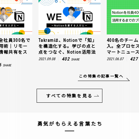
全社員300名で
Takramは、Notionで「知」
400名のチームに
n活用術｜リモー
を構造化する。学びの点と
入。全プロセ
情報共有をス
点をつなぐ、Notion活用法
マートニュー
402
427
2021.09.08
2021.06.07
SHARE
6
SHARE
この特集の記事一覧へ
すべての特集を見る
勇気がもらえる言葉たち