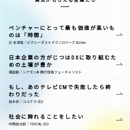
勇気がもらえる言葉たち
ベンチャーにとって最も価値が高いも
のは「時間」
辻 未津高｜ピクシーダストテクノロジーズ Bizdev
日本企業の方がじつはDXに取り組むた
めの土壌が豊か
堀田創｜シナモンAI 執行役員フューチャリスト
もし、あのテレビCMで失敗したら終
わりだった
鈴木歩｜ココナラ CEO
社会に誇れることをしたい
中西裕太郎｜TENTIAL CEO