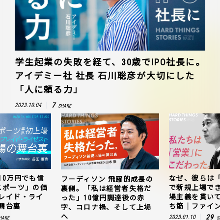
学生起業の失敗を経て、30歳でIPO社長に。
アイデミー社 社長 石川聡彦が大切にした
「人に頼る力」
7
2023.10.04
SHARE
10万円でも信
なぜ、彼らは
フーディソン 飛躍的成長の
スポーツ」の価
で新規上場で
裏側。「私は経営者失格だ
レイド・ライ
場主義を貫い
った」10億円調達後の赤
舞台裏
ち筋｜ファイン
字、コロナ禍、そして上場
へ
29
2023.01.10
HARE
S