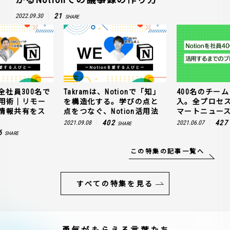
21
2022.09.30
SHARE
全社員300名で
Takramは、Notionで「知」
400名のチームに
n活用術｜リモー
を構造化する。学びの点と
入。全プロセ
情報共有をス
点をつなぐ、Notion活用法
マートニュー
402
427
2021.09.08
2021.06.07
SHARE
6
SHARE
この特集の記事一覧へ
すべての特集を見る