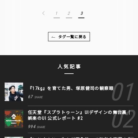
1
2
3
タグ一覧に戻る
人気記事
『17kg』を育てた男、塚原健司の観察眼
67
SHARE
任天堂『スプラトゥーン』UIデザインの舞台裏｜
娯楽のUI 公式レポート #2
994
SHARE