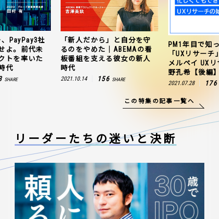
、PayPay3社
「新人だから」と自分を守
PM1年目で知
せよ。前代未
るのをやめた｜ABEMAの看
「UXリサーチ
クトを率いた
板番組を支える彼女の新人
メルペイ UX
時代
時代
野孔希【後編
3
156
2021.10.14
SHARE
SHARE
176
2021.07.28
この特集の記事一覧へ
リーダーたちの
迷いと決断