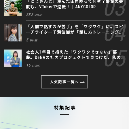
「にじさんじ」生んだ田角陸って何者？事業の失
敗も、VTuberで逆転！｜ANYCOLOR
282
SHARE
「人前で話すのが苦手」を「ワクワク」に。スピ
ーチライター千葉佳織が「話し方トレーニング」
に込めた思い
5
SHARE
社会人1年目で抱えた「ワクワクできない」葛
藤。DeNAの社内プロジェクトで見つけた、私の
生きる道
16
SHARE
人気記事一覧へ
特集記事