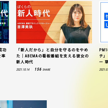
成功
「新人だから」と自分を守るのをやめ
PM
を率
た｜ABEMAの看板番組を支える彼女の
チ」
新人時代
ー 
156
2021.10.14
2021.0
SHARE