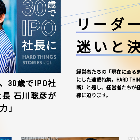
リーダ
迷いと
経営者たちの「現在に至る
にした連載特集。HARD THI
30歳でIPO社
断）と題し、経営者たちが
社長 石川聡彦が
練に迫ります。
力」