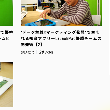
して優秀
“データ主義×マーケティング発想”で生ま
ームビ
れる知育アプリ―LaunchPad優勝チームの
開発術［2］
28
2013.02.15
SHARE