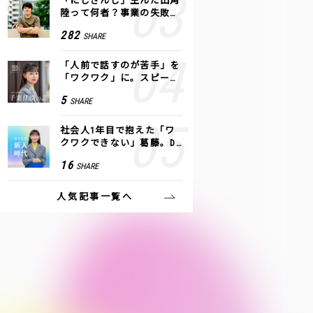
「にじさんじ」生んだ田角
陸って何者？事業の失敗
も、VTuberで逆転！｜ANY
282
SHARE
COLOR
「人前で話すのが苦手」を
「ワクワク」に。スピーチ
ライター千葉佳織が「話し
5
SHARE
方トレーニング」に込めた
思い
社会人1年目で抱えた「ワ
クワクできない」葛藤。De
NAの社内プロジェクトで見
16
SHARE
つけた、私の生きる道
人気記事一覧へ