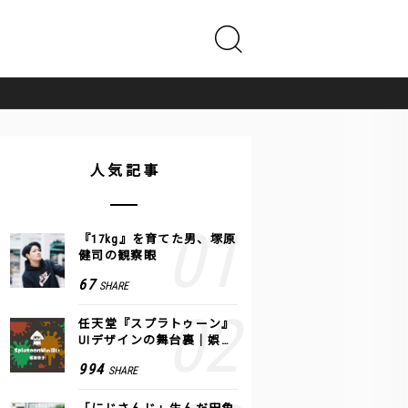
人気記事
『17kg』を育てた男、塚原
健司の観察眼
67
SHARE
任天堂『スプラトゥーン』
UIデザインの舞台裏｜娯楽
のUI 公式レポート #2
994
SHARE