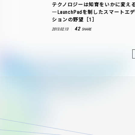
テクノロジーは知育をいかに変え
―LaunchPadを制したスマートエ
ションの野望［1］
42
2013.02.13
SHARE