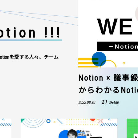
tion !!!
otionを愛する人々、チーム
Notion × 
からわかるNot
21
2022.09.30
SHARE