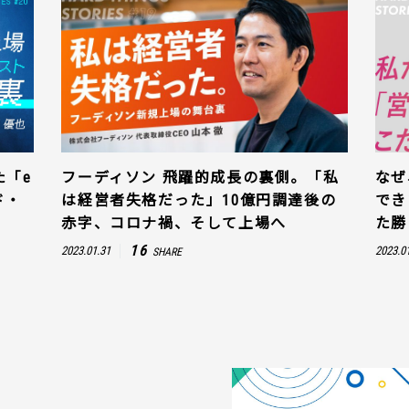
た「e
フーディソン 飛躍的成長の裏側。「私
なぜ
ド・
は経営者失格だった」10億円調達後の
でき
赤字、コロナ禍、そして上場へ
た勝
16
2023.01.31
2023.0
SHARE