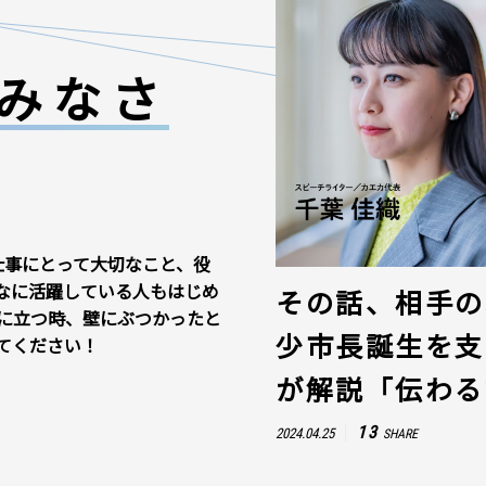
みなさ
仕事にとって大切なこと、役
なに活躍している人もはじめ
その話、相手の
に立つ時、壁にぶつかったと
少市長誕生を支
てください！
が解説「伝わる
13
2024.04.25
SHARE