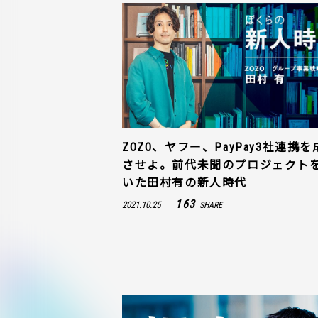
ZOZO、ヤフー、PayPay3社連携を
させよ。前代未聞のプロジェクト
いた田村有の新人時代
163
2021.10.25
SHARE