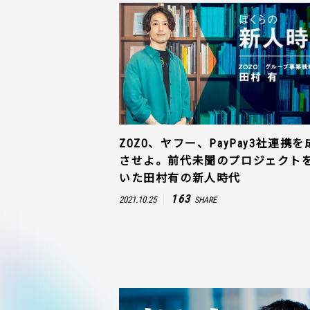
ZOZO、ヤフー、PayPay3社連携を
させよ。前代未聞のプロジェクト
いた田村有の新人時代
163
2021.10.25
SHARE