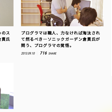
めのス
プログラマは職人、力なければ淘汰され
倉貫氏
て然るべき―ソニックガーデン倉貫氏が
問う、プログラマの覚悟。
716
2013.09.10
SHARE