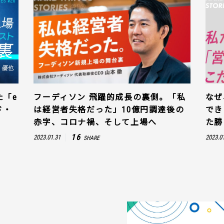
た「e
フーディソン 飛躍的成長の裏側。「私
なぜ
ド・
は経営者失格だった」10億円調達後の
でき
赤字、コロナ禍、そして上場へ
た勝
16
2023.01.31
2023.0
SHARE