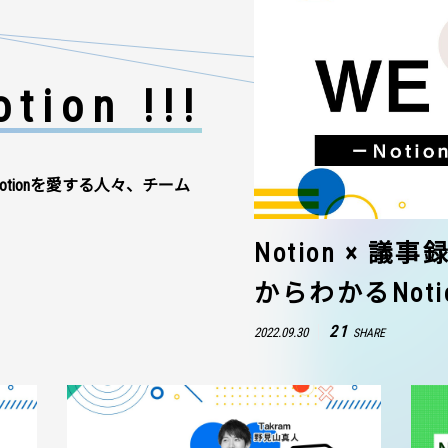
tion !!!
otionを愛する人々、チーム
Notion × 
からわかるNot
21
2022.09.30
SHARE