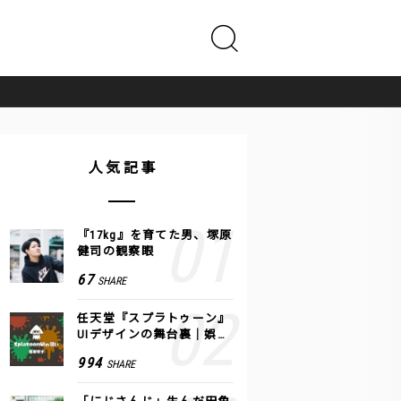
人気記事
『17kg』を育てた男、塚原
健司の観察眼
67
SHARE
任天堂『スプラトゥーン』
UIデザインの舞台裏｜娯楽
のUI 公式レポート #2
994
SHARE