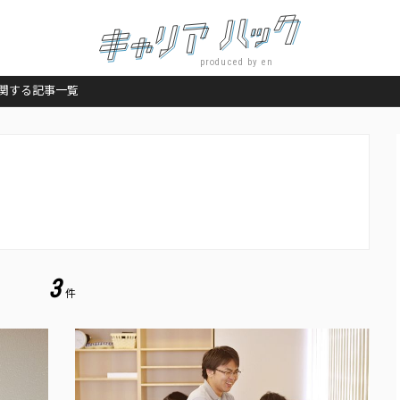
produced by en
関する記事一覧
。
3
件