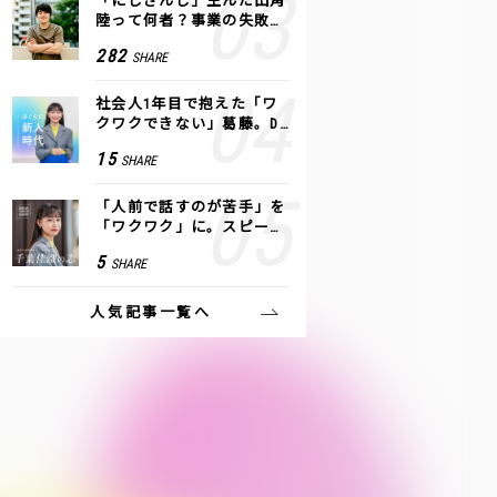
「にじさんじ」生んだ田角
陸って何者？事業の失敗
も、VTuberで逆転！｜ANY
282
SHARE
COLOR
社会人1年目で抱えた「ワ
クワクできない」葛藤。De
NAの社内プロジェクトで見
15
SHARE
つけた、私の生きる道
「人前で話すのが苦手」を
「ワクワク」に。スピーチ
ライター千葉佳織が「話し
5
SHARE
方トレーニング」に込めた
思い
人気記事一覧へ