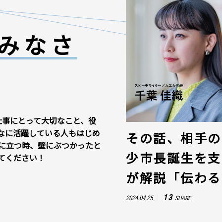
みなさ
仕事にとって大切なこと、役
なに活躍している人もはじめ
その話、相手の
に立つ時、壁にぶつかったと
少市長誕生を支
てください！
が解説「伝わる
13
2024.04.25
SHARE