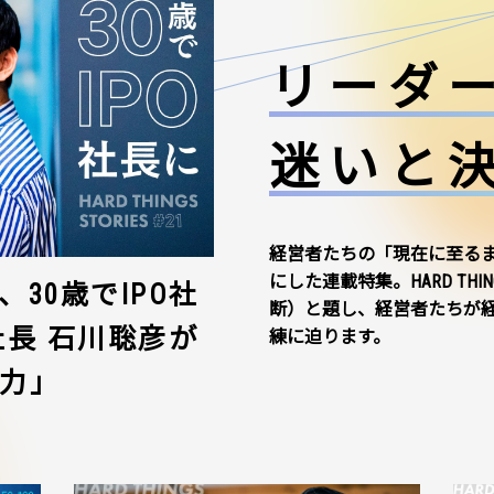
リーダ
迷いと
経営者たちの「現在に至る
にした連載特集。HARD THI
30歳でIPO社
断）と題し、経営者たちが
社長 石川聡彦が
練に迫ります。
力」