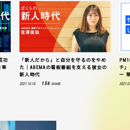
成功
「新人だから」と自分を守るのをやめ
PM
を率
た｜ABEMAの看板番組を支える彼女の
チ」
新人時代
ー 
156
2021.10.14
2021.0
SHARE