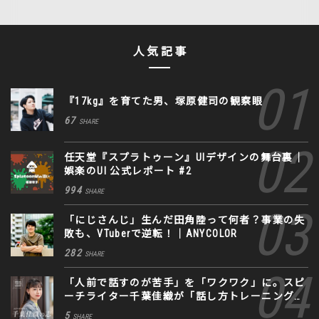
人気記事
『17kg』を育てた男、塚原健司の観察眼
67
SHARE
任天堂『スプラトゥーン』UIデザインの舞台裏｜
娯楽のUI 公式レポート #2
994
SHARE
「にじさんじ」生んだ田角陸って何者？事業の失
敗も、VTuberで逆転！｜ANYCOLOR
282
SHARE
「人前で話すのが苦手」を「ワクワク」に。スピ
ーチライター千葉佳織が「話し方トレーニング」
に込めた思い
5
SHARE