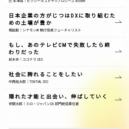
辻 未津高｜ピクシーダストテクノロジーズ Bizdev
日本企業の方がじつはDXに取り組むた
めの土壌が豊か
堀田創｜シナモンAI 執行役員フューチャリスト
もし、あのテレビCMで失敗したら終
わりだった
鈴木歩｜ココナラ CEO
社会に誇れることをしたい
中西裕太郎｜TENTIAL CEO
隠れた才能と出会い、伸ばしていく
安間太郎｜ミロ・ジャパンCX 部門統括責任者