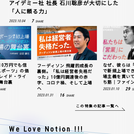
アイデミー社 社長 石川聡彦が大切にした
「人に頼る力」
7
2023.10.04
SHARE
10万円でも信
なぜ、彼らは
フーディソン 飛躍的成長の
スポーツ」の価
で新規上場で
裏側。「私は経営者失格だ
レイド・ライ
場主義を貫い
った」10億円調達後の赤
舞台裏
ち筋｜ファイン
字、コロナ禍、そして上場
へ
29
2023.01.10
HARE
S
16
2023.01.31
SHARE
この特集の記事一覧へ
We Love Notion !!!