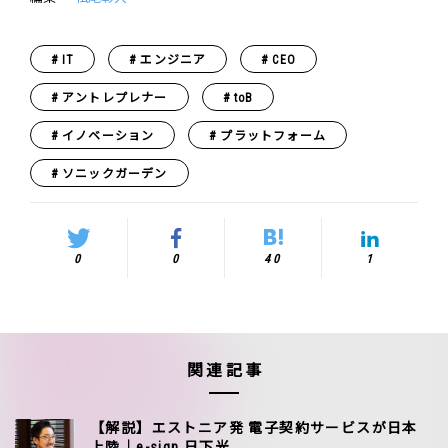
IT
エンジニア
CEO
アントレプレナー
toB
イノベーション
プラットフォーム
ソニックガーデン
0
0
40
1
関連記事
【解説】エストニア発 電子契約サービスが日本
上陸｜e-sign 日下光