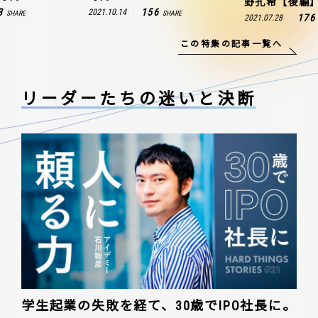
野孔希【後編
3
156
2021.10.14
SHARE
SHARE
176
2021.07.28
この特集の記事一覧へ
リーダーたちの
迷いと決断
学生起業の失敗を経て、30歳でIPO社長に。