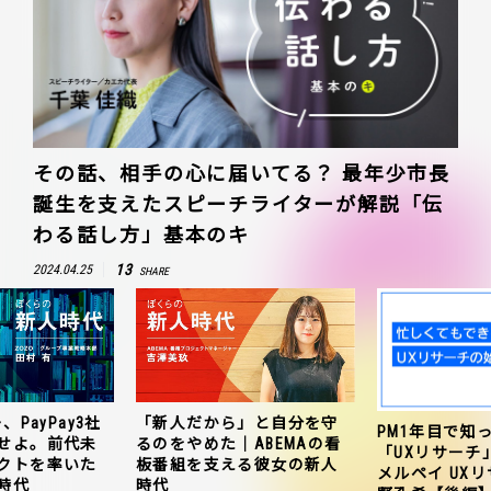
その話、相手の心に届いてる？ 最年少市長
誕生を支えたスピーチライターが解説「伝
わる話し方」基本のキ
13
2024.04.25
SHARE
、PayPay3社
「新人だから」と自分を守
PM1年目で知
せよ。前代未
るのをやめた｜ABEMAの看
「UXリサーチ
クトを率いた
板番組を支える彼女の新人
メルペイ UX
時代
時代