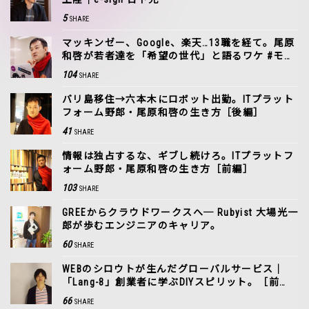
5
SHARE
マッキンゼー、Google、楽天…13職を経て。尾原
和啓が若者達を「希望の世代」と語るワケ #モチ
革
104
SHARE
バリ島移住→六本木にロボット出勤。ITプラット
フォーム野郎・尾原和啓の生き方［後編］
41
SHARE
情報は独占するな、ギブし続けろ。ITプラットフ
ォーム野郎・尾原和啓の生き方［前編］
103
SHARE
GREEからクラウドワークスへ─ Rubyist 大場光一
郎が歩むエンジニアのキャリア。
60
SHARE
WEBのシロウトが生んだグローバルサービス｜
「Lang-8」創業者に学ぶDIYスピリット。［前
編］
66
SHARE