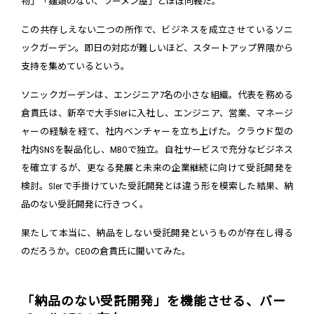
物」「麺類のない、ラーメン屋」とほぼ同義だ。
この共存しえない二つの所作で、ビジネスを成立させているソニ
ックガーデン。即日の対応が難しいほど、スタートアップ界隈から
支持を集めているという。
ソニックガーデンは、エンジニア7名の小さな組織。代表を務める
倉貫氏は、新卒で大手SIerに入社し、エンジニア、営業、マネージ
ャーの経験を経て、社内ベンチャーを立ち上げた。クラウド型の
社内SNSを製品化し、MBOで独立。自社サービスで充分なビジネス
を確立するが、更なる発展と未来の企業継続に向けて受託開発を
検討。SIerで手掛けていた受託開発とは違う形を模索した結果、納
品のない受託開発に行きつく。
果たして本当に、納品をしない受託開発というものが存在し得る
のだろうか。CEOの倉貫氏に聞いてみた。
「納品のない受託開発」を機能させる、バー