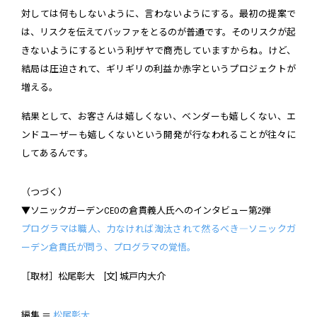
対しては何もしないように、言わないようにする。最初の提案で
は、リスクを伝えてバッファをとるのが普通です。そのリスクが起
きないようにするという利ザヤで商売していますからね。けど、
結局は圧迫されて、ギリギリの利益か赤字というプロジェクトが
増える。
結果として、お客さんは嬉しくない、ベンダーも嬉しくない、エ
ンドユーザーも嬉しくないという開発が行なわれることが往々に
してあるんです。
（つづく）
▼ソニックガーデンCEOの倉貫義人氏へのインタビュー第2弾
プログラマは職人、力なければ淘汰されて然るべき―ソニックガ
ーデン倉貫氏が問う、プログラマの覚悟。
［取材］松尾彰大 [文] 城戸内大介
編集 ＝
松尾彰大