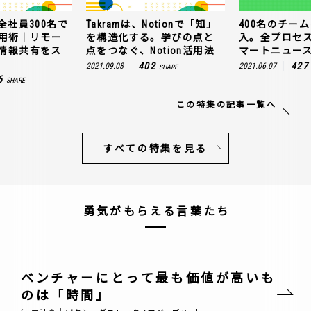
全社員300名で
Takramは、Notionで「知」
400名のチームに
n活用術｜リモー
を構造化する。学びの点と
入。全プロセ
情報共有をス
点をつなぐ、Notion活用法
マートニュー
402
427
2021.09.08
2021.06.07
SHARE
6
SHARE
この特集の記事一覧へ
すべての特集を見る
勇気がもらえる言葉たち
ベンチャーにとって最も価値が高いも
のは「時間」