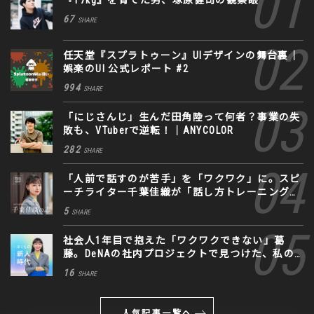
『17kg』を育てた男、塚原健司の観察眼
67
SHARE
任天堂『スプラトゥーン』UIデザインの舞台裏｜
娯楽のUI 公式レポート #2
994
SHARE
「にじさんじ」生んだ田角陸って何者？事業の失
敗も、VTuberで逆転！｜ANYCOLOR
282
SHARE
「人前で話すのが苦手」を「ワクワク」に。スピ
ーチライター千葉佳織が「話し方トレーニング」
に込めた思い
5
SHARE
社会人1年目で抱えた「ワクワクできない」葛
藤。DeNAの社内プロジェクトで見つけた、私の
生きる道
16
SHARE
人気記事一覧へ