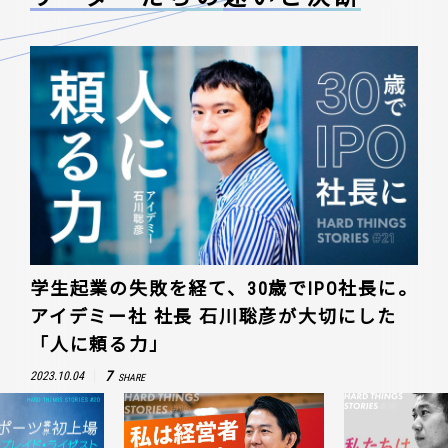
学生起業の失敗を経て、30歳でIPO社長に。
アイデミー社 社長 石川聡彦が大切にした
「人に頼る力」
7
2023.10.04
SHARE