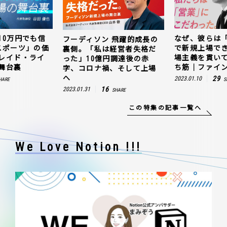
10万円でも信
なぜ、彼らは
フーディソン 飛躍的成長の
スポーツ」の価
で新規上場で
裏側。「私は経営者失格だ
レイド・ライ
場主義を貫い
った」10億円調達後の赤
舞台裏
ち筋｜ファイン
字、コロナ禍、そして上場
へ
29
2023.01.10
HARE
S
16
2023.01.31
SHARE
この特集の記事一覧へ
We Love Notion !!!