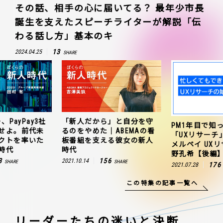
その話、相手の心に届いてる？ 最年少市長
誕生を支えたスピーチライターが解説「伝
わる話し方」基本のキ
13
2024.04.25
SHARE
、PayPay3社
「新人だから」と自分を守
PM1年目で知
せよ。前代未
るのをやめた｜ABEMAの看
「UXリサーチ
クトを率いた
板番組を支える彼女の新人
メルペイ UX
時代
時代
野孔希【後編
3
156
2021.10.14
SHARE
SHARE
176
2021.07.28
この特集の記事一覧へ
リーダーたちの
迷いと決断