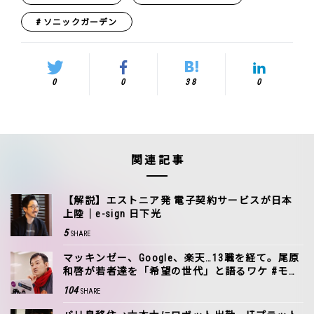
ソニックガーデン
0
0
38
0
関連記事
【解説】エストニア発 電子契約サービスが日本
上陸｜e-sign 日下光
5
SHARE
マッキンゼー、Google、楽天…13職を経て。尾原
和啓が若者達を「希望の世代」と語るワケ #モチ
革
104
SHARE