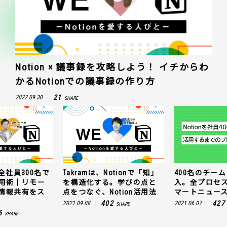
Notion × 議事録を攻略しよう！ イチからわ
かるNotionでの議事録の作り方
21
2022.09.30
SHARE
全社員300名で
Takramは、Notionで「知」
400名のチームに
n活用術｜リモー
を構造化する。学びの点と
入。全プロセ
情報共有をス
点をつなぐ、Notion活用法
マートニュー
402
427
2021.09.08
2021.06.07
SHARE
6
SHARE