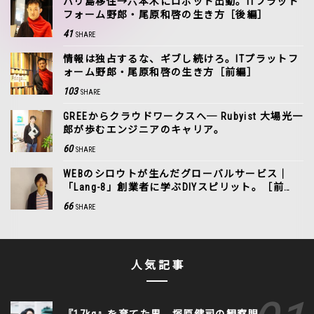
バリ島移住→六本木にロボット出勤。ITプラット
フォーム野郎・尾原和啓の生き方［後編］
41
SHARE
情報は独占するな、ギブし続けろ。ITプラットフ
ォーム野郎・尾原和啓の生き方［前編］
103
SHARE
GREEからクラウドワークスへ─ Rubyist 大場光一
郎が歩むエンジニアのキャリア。
60
SHARE
WEBのシロウトが生んだグローバルサービス｜
「Lang-8」創業者に学ぶDIYスピリット。［前
編］
66
SHARE
人気記事