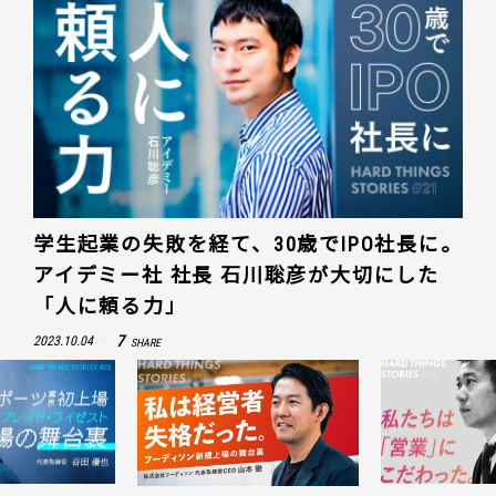
学生起業の失敗を経て、30歳でIPO社長に。
アイデミー社 社長 石川聡彦が大切にした
「人に頼る力」
7
2023.10.04
SHARE