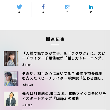
0
0
1
2
関連記事
「人前で話すのが苦手」を「ワクワク」に。スピ
ーチライター千葉佳織が「話し方トレーニング」
に込めた思い
5
SHARE
その話、相手の心に届いてる？ 最年少市長誕生
を支えたスピーチライターが解説「伝わる話し
方」基本のキ
13
SHARE
僕らは21世紀のJRになる。電動マイクロモビリテ
ィスタートアップ『Luup』の勝算
5
SHARE