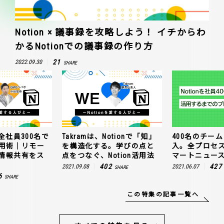
Notion × 議事録を攻略しよう！ イチからわ
かるNotionでの議事録の作り方
21
2022.09.30
SHARE
全社員300名で
Takramは、Notionで「知」
400名のチームに
n活用術｜リモー
を構造化する。学びの点と
入。全プロセ
情報共有をス
点をつなぐ、Notion活用法
マートニュー
402
427
2021.09.08
2021.06.07
SHARE
6
SHARE
この特集の記事一覧へ