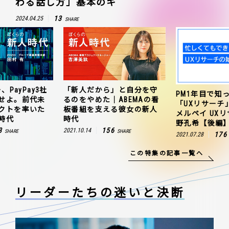
わる話し方」基本のキ
13
2024.04.25
SHARE
、PayPay3社
「新人だから」と自分を守
PM1年目で知
せよ。前代未
るのをやめた｜ABEMAの看
「UXリサーチ
クトを率いた
板番組を支える彼女の新人
メルペイ UX
時代
時代
野孔希【後編
3
156
2021.10.14
SHARE
SHARE
176
2021.07.28
この特集の記事一覧へ
リーダーたちの
迷いと決断