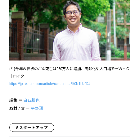
(*1)今年の世界のがん死亡は960万人に増加、高齢化や人口増で＝ＷＨＯ
│ロイター
https://jp.reuters.com/article/cancer-idJPKCN1LU0DJ
編集 ＝
白石勝也
取材 / 文 ＝
平野潤
スタートアップ