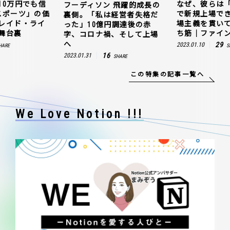
10万円でも信
なぜ、彼らは
フーディソン 飛躍的成長の
スポーツ」の価
で新規上場で
裏側。「私は経営者失格だ
レイド・ライ
場主義を貫い
った」10億円調達後の赤
舞台裏
ち筋｜ファイン
字、コロナ禍、そして上場
へ
29
2023.01.10
HARE
S
16
2023.01.31
SHARE
この特集の記事一覧へ
We Love Notion !!!