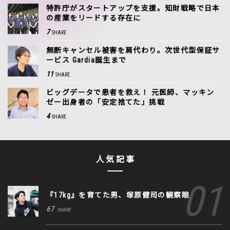
特許庁がスタートアップを支援。知財戦略で日本
の産業をリードする存在に
7
SHARE
無断キャンセル被害を肩代わり。次世代型保証サ
ービス Gardia誕生まで
11
SHARE
ビッグデータで患者を救え！ 元医師、マッキン
ゼー出身者の「安定捨てた」挑戦
4
SHARE
人気記事
『17kg』を育てた男、塚原健司の観察眼
67
SHARE