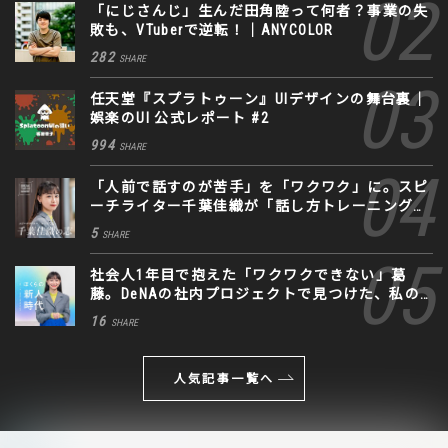
「にじさんじ」生んだ田角陸って何者？事業の失
敗も、VTuberで逆転！｜ANYCOLOR
282
SHARE
任天堂『スプラトゥーン』UIデザインの舞台裏｜
娯楽のUI 公式レポート #2
994
SHARE
「人前で話すのが苦手」を「ワクワク」に。スピ
ーチライター千葉佳織が「話し方トレーニング」
に込めた思い
5
SHARE
社会人1年目で抱えた「ワクワクできない」葛
藤。DeNAの社内プロジェクトで見つけた、私の
生きる道
16
SHARE
人気記事一覧へ