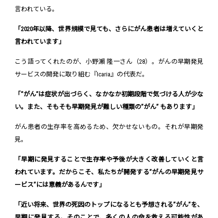
言われている。
「2020年以降、世界規模で見ても、さらにがん患者は増えていくと
言われています」
こう語ってくれたのが、小野瀨 隆一さん（28）。がんの早期発見
サービスの開発に取り組む『Icaria』の代表だ。
「
”がん”
は症状が出づらく、なかなか初期段階で気づける人が少な
い。また、そもそも早期発見が難しい種類の
”がん”
もあります」
がん患者の生存率を高めるため、欠かせないもの。それが早期発
見。
「早期に発見することで生存率や予後が大きく改善していくと言
われています。だからこそ、私たちが開発する”がんの早期発見サ
ービス”には意義があるんです」
「近い将来、世界の死因のトップになるとも予想される”がん”を、
早期に発見する。そのことで、多くの人の命を救える可能性があ