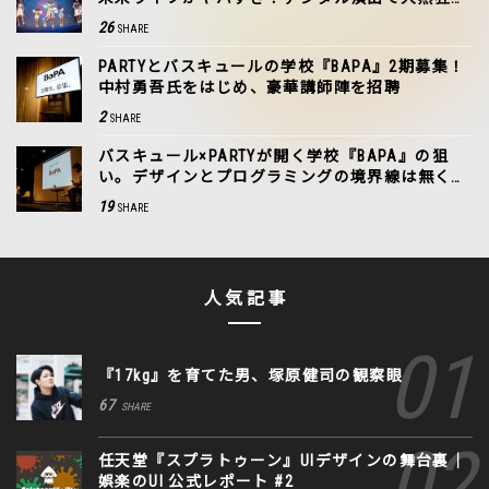
夜！
26
SHARE
PARTYとバスキュールの学校『BAPA』2期募集！
中村勇吾氏をはじめ、豪華講師陣を招聘
2
SHARE
バスキュール×PARTYが開く学校『BAPA』の狙
い。デザインとプログラミングの境界線は無くな
るか。
19
SHARE
人気記事
『17kg』を育てた男、塚原健司の観察眼
67
SHARE
任天堂『スプラトゥーン』UIデザインの舞台裏｜
娯楽のUI 公式レポート #2