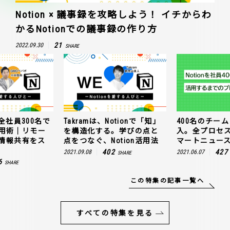
Notion × 議事録を攻略しよう！ イチからわ
かるNotionでの議事録の作り方
21
2022.09.30
SHARE
全社員300名で
Takramは、Notionで「知」
400名のチームに
n活用術｜リモー
を構造化する。学びの点と
入。全プロセ
情報共有をス
点をつなぐ、Notion活用法
マートニュー
402
427
2021.09.08
2021.06.07
SHARE
6
SHARE
この特集の記事一覧へ
すべての特集を見る