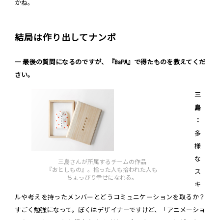
かね。
結局は作り出してナンボ
― 最後の質問になるのですが、『BaPA』で得たものを教えてくだ
さい。
三
島
：
多
様
な
三島さんが所属するチームの作品
『おとしもの』。拾った人も拾われた人も
ス
ちょっぴり幸せになれる。
キ
ルや考えを持ったメンバーとどうコミュニケーションを取るか？
すごく勉強になって。ぼくはデザイナーですけど、「アニメーショ