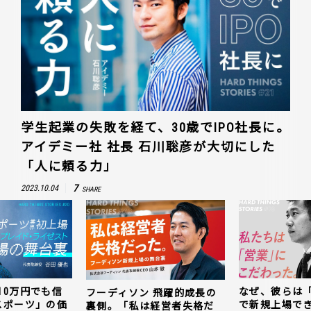
学生起業の失敗を経て、30歳でIPO社長に。
アイデミー社 社長 石川聡彦が大切にした
「人に頼る力」
7
2023.10.04
SHARE
10万円でも信
なぜ、彼らは
フーディソン 飛躍的成長の
スポーツ」の価
で新規上場で
裏側。「私は経営者失格だ