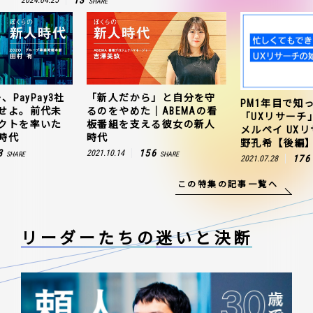
SHARE
、PayPay3社
「新人だから」と自分を守
PM1年目で知
せよ。前代未
るのをやめた｜ABEMAの看
「UXリサーチ
クトを率いた
板番組を支える彼女の新人
メルペイ UX
時代
時代
野孔希【後編
3
156
2021.10.14
SHARE
SHARE
176
2021.07.28
この特集の記事一覧へ
リーダーたちの
迷いと決断