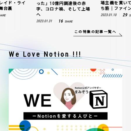
レイド・ライ
場主義を貫い
った」10億円調達後の赤
舞台裏
ち筋｜ファイン
字、コロナ禍、そして上場
へ
29
2023.01.10
HARE
S
16
2023.01.31
SHARE
この特集の記事一覧へ
We Love Notion !!!