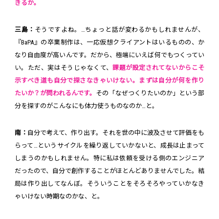
きるか。
三島：
そうですよね。…ちょっと話が変わるかもしれませんが、
『BaPA』の卒業制作は、一応仮想クライアントはいるものの、か
なり自由度が高いんです。だから、極端にいえば何でもつくってい
い。ただ、実はそうじゃなくて、
課題が設定されてないからこそ
示すべき道も自分で探さなきゃいけない。まずは自分が何を作り
たいか？が問われるんです。
その「なぜつくりたいのか」という部
分を探すのがこんなにも体力使うものなのか…と。
南：
自分で考えて、作り出す。それを世の中に波及させて評価をも
らって…というサイクルを繰り返していかないと、成長は止まって
しまうのかもしれません。特に私は依頼を受ける側のエンジニア
だったので、自分で創作することがほとんどありませんでした。結
局は作り出してなんぼ。そういうことをそろそろやっていかなき
ゃいけない時期なのかな、と。