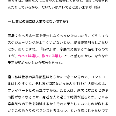
腹ですね。身近な人にはちゃんと報告してあって、SNSにも書き込
んだりしているから、だいたいはバレてると思いますが（笑）
― 仕事との両立は大変ではないですか？
三島：
もちろん仕事を優先しなくちゃいけないから、どうしても
スケジューリングが上手くいかないとか、寝る時間削るしかない
とか、ありますね。『BaPA』は、卒展で発表する作品を作るので
すが、
作っては壊し、作っては壊し…
という感じだから、なかなか
予定が組めないという部分もあって。
南：
私は仕事の案件調整はあらかたできているので、コントロー
ルはしやすくて。それほど問題なかったんですけど…大変なのは、
プライベートとの両立ですかね。たとえば、週末に友だちと遊ぶ
時間がなくなるとか、身近な人と過ごす時間が減るとか。じゃあ
卒業制作の工数を削減するか？それで果たしていいものが作れる
か？このあたりのバランスも考えつつ、という感じじゃないです