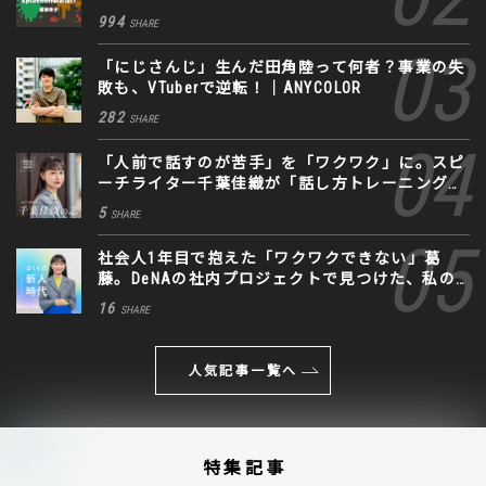
994
SHARE
「にじさんじ」生んだ田角陸って何者？事業の失
敗も、VTuberで逆転！｜ANYCOLOR
282
SHARE
「人前で話すのが苦手」を「ワクワク」に。スピ
ーチライター千葉佳織が「話し方トレーニング」
に込めた思い
5
SHARE
社会人1年目で抱えた「ワクワクできない」葛
藤。DeNAの社内プロジェクトで見つけた、私の
生きる道
16
SHARE
人気記事一覧へ
特集記事