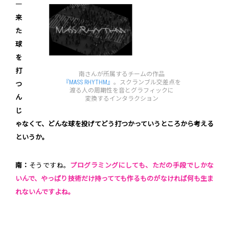
―
来
た
球
を
打
南さんが所属するチームの作品
『MASS RHYTHM』
。スクランブル交差点を
つ
渡る人の周期性を音とグラフィックに
ん
変換するインタラクション
じ
ゃなくて、どんな球を投げてどう打つかっていうところから考える
というか。
南：
そうですね。
プログラミングにしても、ただの手段でしかな
いんで、やっぱり技術だけ持ってても作るものがなければ何も生ま
れないんですよね。