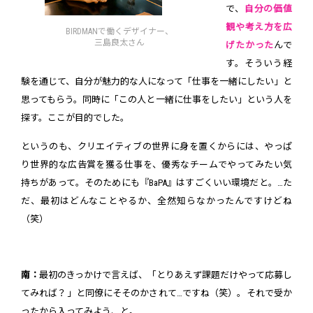
で、
自分の価値
観や考え方を広
BIRDMANで働くデザイナー、
三島良太さん
げたかった
んで
す。そういう経
験を通じて、自分が魅力的な人になって「仕事を一緒にしたい」と
思ってもらう。同時に「この人と一緒に仕事をしたい」という人を
探す。ここが目的でした。
というのも、クリエイティブの世界に身を置くからには、やっぱ
り世界的な広告賞を獲る仕事を、優秀なチームでやってみたい気
持ちがあって。そのためにも『BaPA』はすごくいい環境だと。…た
だ、最初はどんなことやるか、全然知らなかったんですけどね
（笑）
南：
最初のきっかけで言えば、「とりあえず課題だけやって応募し
てみれば？」と同僚にそそのかされて…ですね（笑）。それで受か
ったから入ってみよう、と。