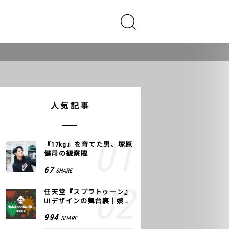
人気記事
『17kg』を育てた男、塚原
健司の観察眼
67
SHARE
任天堂『スプラトゥーン』
UIデザインの舞台裏｜娯楽
のUI 公式レポート #2
994
SHARE