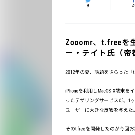
0
0
Zooomr、t.f
ー・テイト氏（帝
2012年の夏、話題をさらった「t
iPhoneを利用しMacOS 
ったテザリングサービスだ。1
ユーザーに大きな反響を与えた
そのt.freeを開発したのが