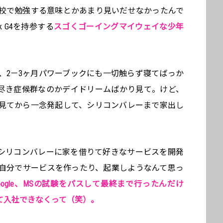
校で勉強する意味とかあまり見いだせなかったんで
k G4を持参する
スゴくゴーイングマイウェイな少年
、2－3ヶ月パワーブックにも一切触らず寝てばっか
尽き症候群なのかデイドリームばかり見て。けど、
見てから一念発起して、シリコンバレーまで家出し
シリコンバレーに家を借りて好きなサービスを開発
自分でサービスを作ったり、起業しようなんて思っ
oogle、MSの試験をパスして最終まで行ったんだけ
て入社できなくって（笑）。