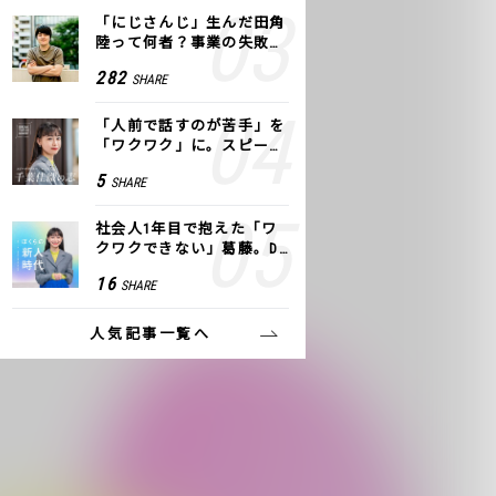
「にじさんじ」生んだ田角
陸って何者？事業の失敗
も、VTuberで逆転！｜ANY
282
SHARE
COLOR
「人前で話すのが苦手」を
「ワクワク」に。スピーチ
ライター千葉佳織が「話し
5
SHARE
方トレーニング」に込めた
思い
社会人1年目で抱えた「ワ
クワクできない」葛藤。De
NAの社内プロジェクトで見
16
SHARE
つけた、私の生きる道
人気記事一覧へ