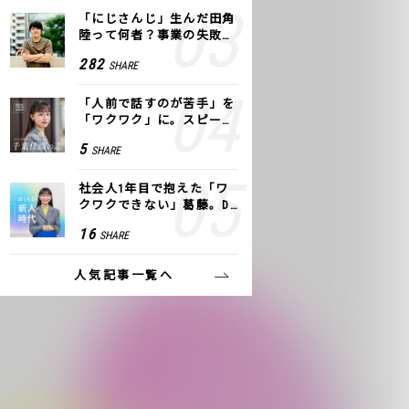
「にじさんじ」生んだ田角
陸って何者？事業の失敗
も、VTuberで逆転！｜ANY
282
SHARE
COLOR
「人前で話すのが苦手」を
「ワクワク」に。スピーチ
ライター千葉佳織が「話し
5
SHARE
方トレーニング」に込めた
思い
社会人1年目で抱えた「ワ
クワクできない」葛藤。De
NAの社内プロジェクトで見
16
SHARE
つけた、私の生きる道
人気記事一覧へ