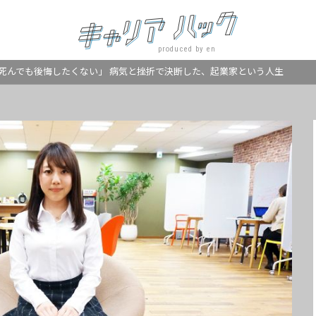
produced by en
死んでも後悔したくない」 病気と挫折で決断した、起業家という人生