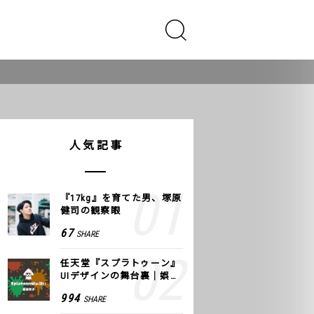
人気記事
『17kg』を育てた男、塚原
健司の観察眼
67
SHARE
任天堂『スプラトゥーン』
UIデザインの舞台裏｜娯楽
のUI 公式レポート #2
994
SHARE