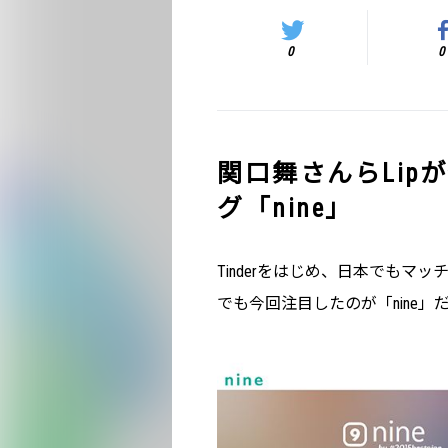
0
0
関口舞さんらLip
グ「nine」
Tinderをはじめ、日本でも
でも今回注目したのが「nine」