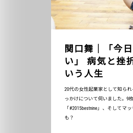
関口舞｜「今日
い」 病気と挫
いう人生
20代の女性起業家として知ら
っかけについて伺いました。9枚の画
「#2015bestnine」、そ
も？