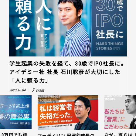
学生起業の失敗を経て、30歳でIPO社長に。
アイデミー社 社長 石川聡彦が大切にした
「人に頼る力」
7
2023.10.04
SHARE
10万円でも信
なぜ、彼らは
フーディソン 飛躍的成長の