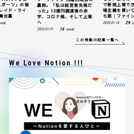
スポーツ」の価
で新規上場で
裏側。「私は経営者失格だ
レイド・ライ
場主義を貫い
った」10億円調達後の赤
舞台裏
ち筋｜ファイン
字、コロナ禍、そして上場
へ
29
2023.01.10
HARE
S
16
2023.01.31
SHARE
この特集の記事一覧へ
We Love Notion !!!