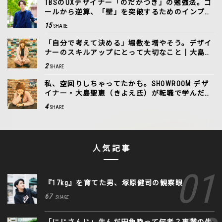
TBSのUXデザイナー「のだかつき」の勉強法。ゴ
ールから逆算、「壁」を突破するためのインプッ
ト
15
SHARE
「自分で考えて決める」場数を増やそう。デザイ
ナーのスキルアップにとって大切なこと｜大島聖
恵（きよえ氏）
2
SHARE
私、空回りしちゃってたかも。SHOWROOM デザ
イナー・大島聖恵（きよえ氏）が転職で学んだこ
と
4
SHARE
人気記事
『17kg』を育てた男、塚原健司の観察眼
67
SHARE
「にじさんじ」生んだ田角陸って何者？事業の失