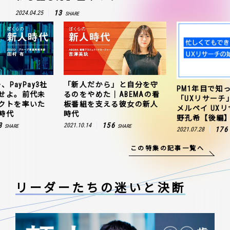
13
2024.04.25
SHARE
、PayPay3社
「新人だから」と自分を守
PM1年目で知
せよ。前代未
るのをやめた｜ABEMAの看
「UXリサーチ
クトを率いた
板番組を支える彼女の新人
メルペイ UX
時代
時代
野孔希【後編
3
156
2021.10.14
SHARE
SHARE
176
2021.07.28
この特集の記事一覧へ
リーダーたちの
迷いと決断