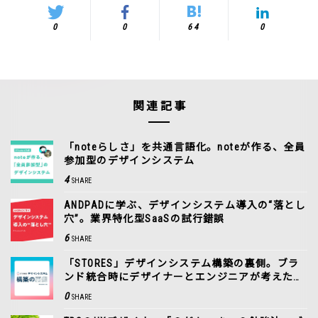
0
0
64
0
関連記事
「noteらしさ」を共通言語化。noteが作る、全員
参加型のデザインシステム
4
SHARE
ANDPADに学ぶ、デザインシステム導入の“落とし
穴”。業界特化型SaaSの試行錯誤
6
SHARE
「STORES」デザインシステム構築の裏側。ブラ
ンド統合時にデザイナーとエンジニアが考えたこ
と
0
SHARE