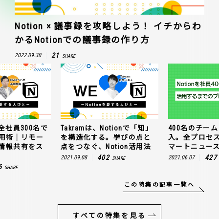
Notion × 議事録を攻略しよう！ イチからわ
かるNotionでの議事録の作り方
21
2022.09.30
SHARE
全社員300名で
Takramは、Notionで「知」
400名のチームに
n活用術｜リモー
を構造化する。学びの点と
入。全プロセ
情報共有をス
点をつなぐ、Notion活用法
マートニュー
402
427
2021.09.08
2021.06.07
SHARE
6
SHARE
この特集の記事一覧へ
すべての特集を見る