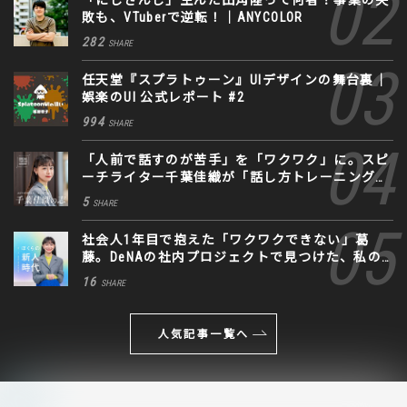
敗も、VTuberで逆転！｜ANYCOLOR
282
SHARE
任天堂『スプラトゥーン』UIデザインの舞台裏｜
娯楽のUI 公式レポート #2
994
SHARE
「人前で話すのが苦手」を「ワクワク」に。スピ
ーチライター千葉佳織が「話し方トレーニング」
に込めた思い
5
SHARE
社会人1年目で抱えた「ワクワクできない」葛
藤。DeNAの社内プロジェクトで見つけた、私の
生きる道
16
SHARE
人気記事一覧へ