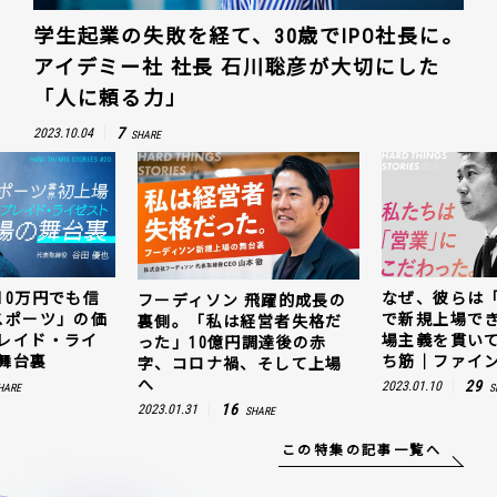
学生起業の失敗を経て、30歳でIPO社長に。
アイデミー社 社長 石川聡彦が大切にした
「人に頼る力」
7
2023.10.04
SHARE
10万円でも信
なぜ、彼らは
フーディソン 飛躍的成長の
スポーツ」の価
で新規上場で
裏側。「私は経営者失格だ
レイド・ライ
場主義を貫い
った」10億円調達後の赤
舞台裏
ち筋｜ファイン
字、コロナ禍、そして上場
へ
29
2023.01.10
HARE
S
16
2023.01.31
SHARE
この特集の記事一覧へ