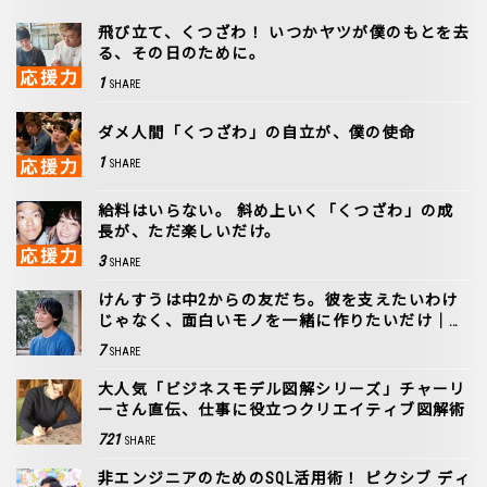
飛び立て、くつざわ！ いつかヤツが僕のもとを去
る、その日のために。
1
SHARE
ダメ人間「くつざわ」の自立が、僕の使命
1
SHARE
給料はいらない。 斜め上いく「くつざわ」の成
長が、ただ楽しいだけ。
3
SHARE
けんすうは中2からの友だち。彼を支えたいわけ
じゃなく、面白いモノを一緒に作りたいだけ｜ア
ル 和田修一
7
SHARE
大人気「ビジネスモデル図解シリーズ」チャーリ
ーさん直伝、仕事に役立つクリエイティブ図解術
721
SHARE
非エンジニアのためのSQL活用術！ ピクシブ ディ