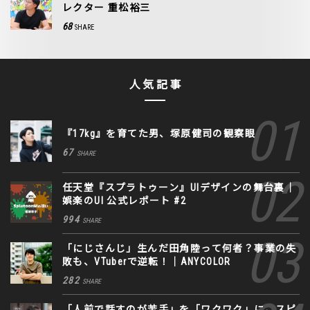
レクター 重松裕三
68
SHARE
人気記事
『17kg』を育てた男、塚原健司の観察眼
67
SHARE
任天堂『スプラトゥーン』UIデザインの舞台裏｜
娯楽のUI 公式レポート #2
994
SHARE
「にじさんじ」生んだ田角陸って何者？事業の失
敗も、VTuberで逆転！｜ANYCOLOR
282
SHARE
「人前で話すのが苦手」を「ワクワク」に。スピ