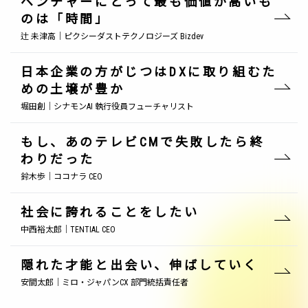
ベンチャーにとって最も価値が高いも
のは「時間」
辻 未津高｜ピクシーダストテクノロジーズ Bizdev
日本企業の方がじつはDXに取り組むた
めの土壌が豊か
堀田創｜シナモンAI 執行役員フューチャリスト
もし、あのテレビCMで失敗したら終
わりだった
鈴木歩｜ココナラ CEO
社会に誇れることをしたい
中西裕太郎｜TENTIAL CEO
隠れた才能と出会い、伸ばしていく
安間太郎｜ミロ・ジャパンCX 部門統括責任者