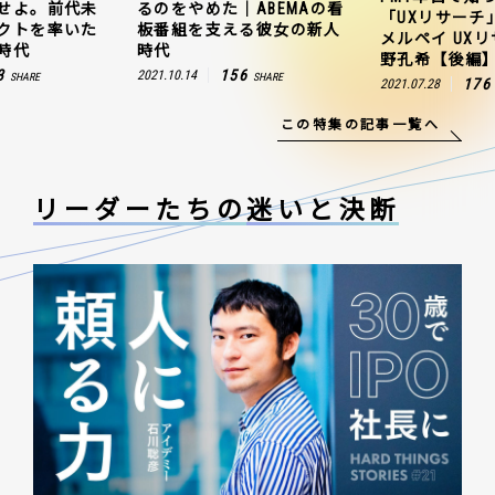
せよ。前代未
るのをやめた｜ABEMAの看
「UXリサーチ
クトを率いた
板番組を支える彼女の新人
メルペイ UX
時代
時代
野孔希【後編
3
156
2021.10.14
SHARE
SHARE
176
2021.07.28
この特集の記事一覧へ
リーダーたちの
迷いと決断