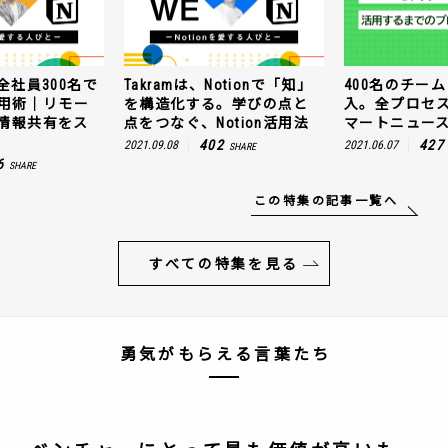
全社員300名で
Takramは、Notionで「知」
400名のチームに
n活用術｜リモー
を構造化する。学びの点と
入。全プロセ
情報共有をス
点をつなぐ、Notion活用法
マートニュー
402
427
2021.09.08
2021.06.07
SHARE
6
SHARE
この特集の記事一覧へ
すべての特集を見る
勇気がもらえる言葉たち