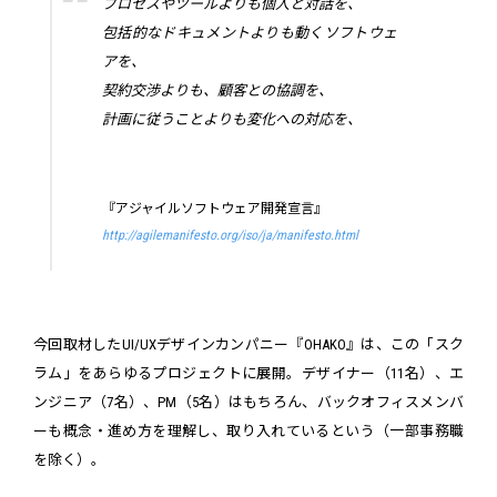
プロセスやツールよりも個人と対話を、
包括的なドキュメントよりも動くソフトウェ
アを、
契約交渉よりも、顧客との協調を、
計画に従うことよりも変化への対応を、
『アジャイルソフトウェア開発宣言』
http://agilemanifesto.org/iso/ja/manifesto.html
今回取材したUI/UXデザインカンパニー『OHAKO』は、この「スク
ラム」をあらゆるプロジェクトに展開。デザイナー（11名）、エ
ンジニア（7名）、PM（5名）はもちろん、バックオフィスメンバ
ーも概念・進め方を理解し、取り入れているという（一部事務職
を除く）。