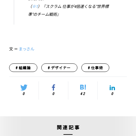
（
※1
）『スクラム 仕事が4倍速くなる”世界標
準”のチーム戦術』
文 ＝
まっさん
組織論
デザイナー
仕事術
0
0
42
0
関連記事