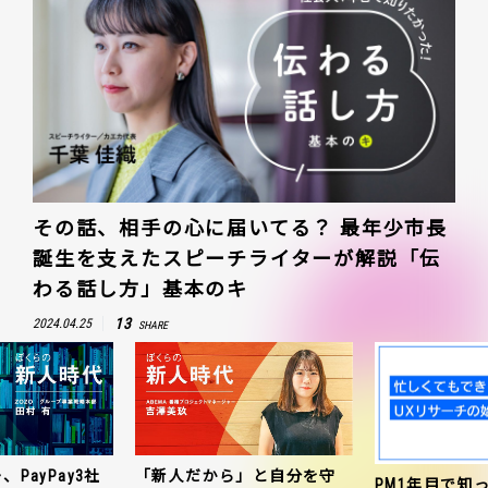
その話、相手の心に届いてる？ 最年少市長
誕生を支えたスピーチライターが解説「伝
わる話し方」基本のキ
13
2024.04.25
SHARE
、PayPay3社
「新人だから」と自分を守
PM1年目で知