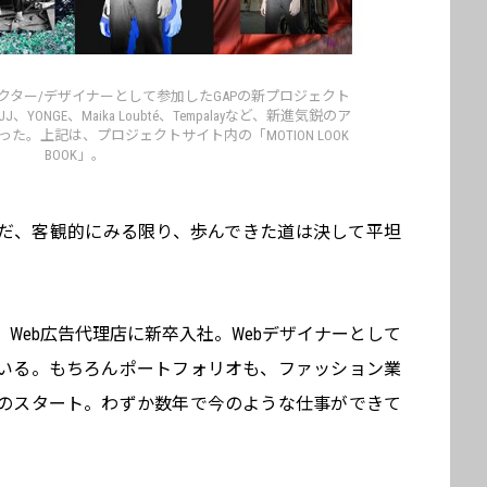
クター/デザイナーとして参加したGAPの新プロジェクト
JJJ、YONGE、‎Maika Loubté、Tempalayなど、新進気鋭のア
た。上記は、プロジェクトサイト内の「MOTION LOOK
BOOK」。
だ、客観的にみる限り、歩んできた道は決して平坦
Web広告代理店に新卒入社。Webデザイナーとして
いる。もちろんポートフォリオも、ファッション業
のスタート。わずか数年で今のような仕事ができて