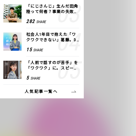
「にじさんじ」生んだ田角
陸って何者？事業の失敗
も、VTuberで逆転！｜ANY
282
SHARE
COLOR
社会人1年目で抱えた「ワ
クワクできない」葛藤。De
NAの社内プロジェクトで見
15
SHARE
つけた、私の生きる道
「人前で話すのが苦手」を
「ワクワク」に。スピーチ
ライター千葉佳織が「話し
5
SHARE
方トレーニング」に込めた
思い
人気記事一覧へ