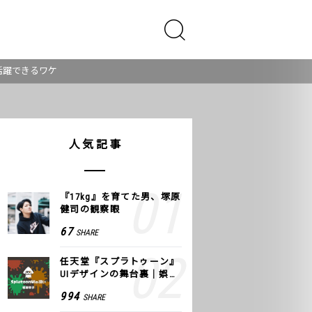
活躍できるワケ
人気記事
『17kg』を育てた男、塚原
健司の観察眼
67
SHARE
任天堂『スプラトゥーン』
UIデザインの舞台裏｜娯楽
のUI 公式レポート #2
994
SHARE