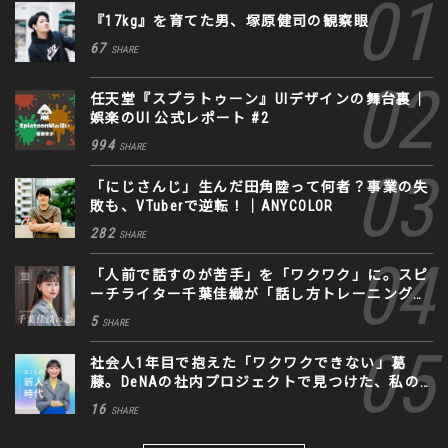
『17kg』を育てた男、塚原健司の観察眼
67
SHARE
任天堂『スプラトゥーン』UIデザインの舞台裏｜
娯楽のUI 公式レポート #2
994
SHARE
「にじさんじ」生んだ田角陸って何者？事業の失
敗も、VTuberで逆転！｜ANYCOLOR
282
SHARE
「人前で話すのが苦手」を「ワクワク」に。スピ
ーチライター千葉佳織が「話し方トレーニング」
に込めた思い
5
SHARE
社会人1年目で抱えた「ワクワクできない」葛
藤。DeNAの社内プロジェクトで見つけた、私の
生きる道
16
SHARE