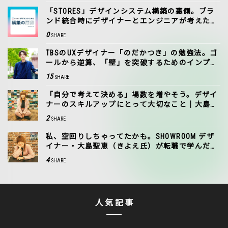
「STORES」デザインシステム構築の裏側。ブラ
ンド統合時にデザイナーとエンジニアが考えたこ
と
0
SHARE
TBSのUXデザイナー「のだかつき」の勉強法。ゴ
ールから逆算、「壁」を突破するためのインプッ
ト
15
SHARE
「自分で考えて決める」場数を増やそう。デザイ
ナーのスキルアップにとって大切なこと｜大島聖
恵（きよえ氏）
2
SHARE
私、空回りしちゃってたかも。SHOWROOM デザ
イナー・大島聖恵（きよえ氏）が転職で学んだこ
と
4
SHARE
人気記事