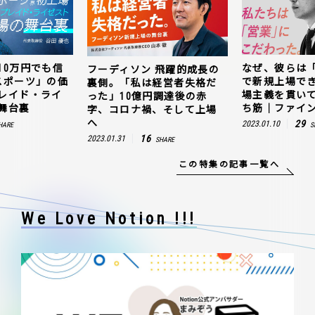
10万円でも信
なぜ、彼らは
フーディソン 飛躍的成長の
スポーツ」の価
で新規上場で
裏側。「私は経営者失格だ
レイド・ライ
場主義を貫い
った」10億円調達後の赤
舞台裏
ち筋｜ファイン
字、コロナ禍、そして上場
へ
29
2023.01.10
HARE
S
16
2023.01.31
SHARE
この特集の記事一覧へ
We Love Notion !!!