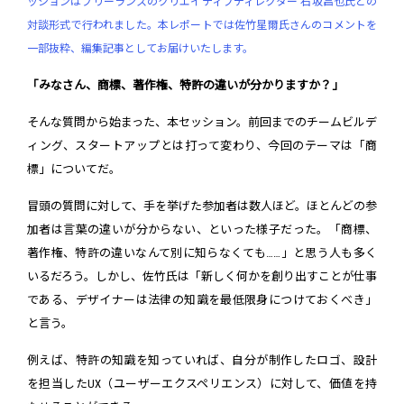
ッションはフリーランスのクリエイティブディレクター 石坂昌也氏との
対談形式で行われました。本レポートでは佐竹星爾氏さんのコメントを
一部抜粋、編集記事としてお届けいたします。
「みなさん、商標、著作権、特許の違いが分かりますか？」
そんな質問から始まった、本セッション。前回までのチームビルデ
ィング、スタートアップとは打って変わり、今回のテーマは「商
標」についてだ。
冒頭の質問に対して、手を挙げた参加者は数人ほど。ほとんどの参
加者は言葉の違いが分からない、といった様子だった。「商標、
著作権、特許の違いなんて別に知らなくても……」と思う人も多く
いるだろう。しかし、佐竹氏は「新しく何かを創り出すことが仕事
である、デザイナーは法律の知識を最低限身につけておくべき」
と言う。
例えば、特許の知識を知っていれば、自分が制作したロゴ、設計
を担当したUX（ユーザーエクスペリエンス）に対して、価値を持