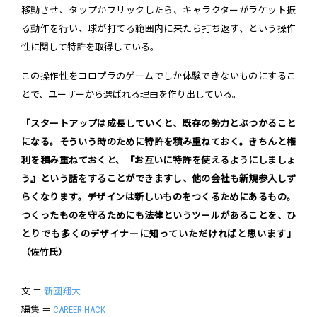
移動させ、タップかフリックしたら、キャラクターがラケット振
る動作を行い、球が打てる範囲内に来たら打ち返す、という操作
性に関して特許を取得している。
この操作性をコロプラのゲームでしか体験できないものにするこ
とで、ユーザーから選ばれる理由を作り出している。
「スタートアップは成長していくと、既存の勢力とぶつかること
になる。そういう時のために特許を積み重ねておく。きちんと権
利を積み重ねておくと、『お互いに特許を使えるようにしましょ
う』という話をすることができますし、他の会社も新規参入しず
らくなります。デザインは新しいものをつくるためにあるもの。
つくったものを守るためにも法律というツールがあることを、ひ
とりでも多くのデザイナーに知っていただければと思います」
（佐竹氏）
文 ＝
新國翔大
編集 ＝
CAREER HACK