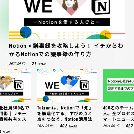
Notion × 議事録を攻略しよう！ イチからわ
かるNotionでの議事録の作り方
21
2022.09.30
SHARE
全社員300名で
Takramは、Notionで「知」
400名のチームに
n活用術｜リモー
を構造化する。学びの点と
入。全プロセ
情報共有をス
点をつなぐ、Notion活用法
マートニュー
402
427
2021.09.08
2021.06.07
SHARE
6
SHARE