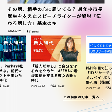
その話、相手の心に届いてる？ 最年少市長
誕生を支えたスピーチライターが解説「伝
わる話し方」基本のキ
13
2024.04.25
SHARE
、PayPay3社
「新人だから」と自分を守
PM1年目で知
せよ。前代未
るのをやめた｜ABEMAの看
「UXリサーチ
クトを率いた
板番組を支える彼女の新人
メルペイ UX
時代
時代
野孔希【後編
3
156
2021.10.14
SHARE
SHARE
176
2021.07.28
この特集の記事一覧へ