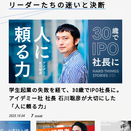
リーダーたちの
迷いと決断
学生起業の失敗を経て、30歳でIPO社長に。
アイデミー社 社長 石川聡彦が大切にした
「人に頼る力」
7
2023.10.04
SHARE