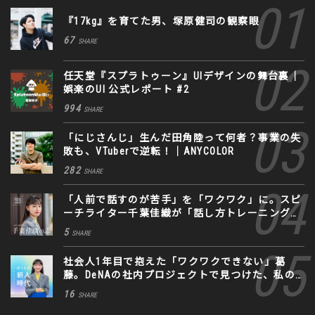
『17kg』を育てた男、塚原健司の観察眼
67
SHARE
任天堂『スプラトゥーン』UIデザインの舞台裏｜
娯楽のUI 公式レポート #2
994
SHARE
「にじさんじ」生んだ田角陸って何者？事業の失
敗も、VTuberで逆転！｜ANYCOLOR
282
SHARE
「人前で話すのが苦手」を「ワクワク」に。スピ
ーチライター千葉佳織が「話し方トレーニング」
に込めた思い
5
SHARE
社会人1年目で抱えた「ワクワクできない」葛
藤。DeNAの社内プロジェクトで見つけた、私の
生きる道
16
SHARE