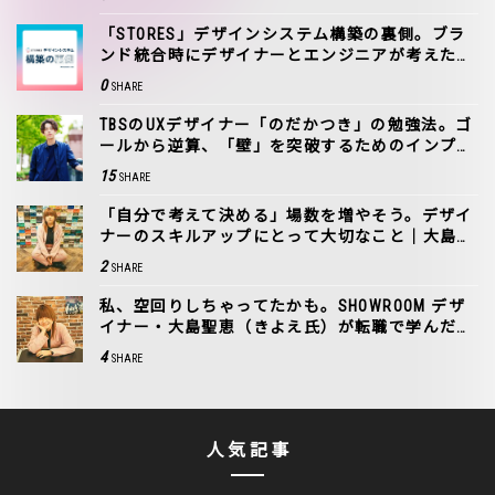
「STORES」デザインシステム構築の裏側。ブラ
ンド統合時にデザイナーとエンジニアが考えたこ
と
0
SHARE
TBSのUXデザイナー「のだかつき」の勉強法。ゴ
ールから逆算、「壁」を突破するためのインプッ
ト
15
SHARE
「自分で考えて決める」場数を増やそう。デザイ
ナーのスキルアップにとって大切なこと｜大島聖
恵（きよえ氏）
2
SHARE
私、空回りしちゃってたかも。SHOWROOM デザ
イナー・大島聖恵（きよえ氏）が転職で学んだこ
と
4
SHARE
人気記事