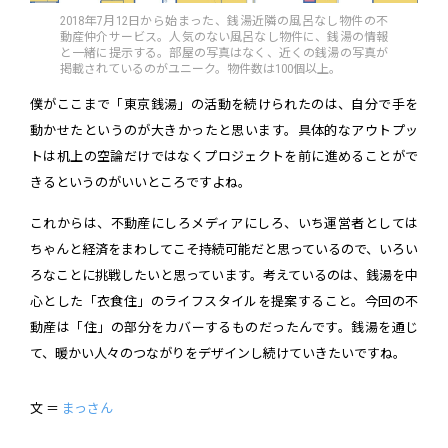
2018年7月12日から始まった、銭湯近隣の風呂なし物件の不
動産仲介サービス。人気のない風呂なし物件に、銭湯の情報
と一緒に提示する。部屋の写真はなく、近くの銭湯の写真が
掲載されているのがユニーク。物件数は100個以上。
僕がここまで「東京銭湯」の活動を続けられたのは、自分で手を
動かせたというのが大きかったと思います。具体的なアウトプッ
トは机上の空論だけではなくプロジェクトを前に進めることがで
きるというのがいいところですよね。
これからは、不動産にしろメディアにしろ、いち運営者としては
ちゃんと経済をまわしてこそ持続可能だと思っているので、いろい
ろなことに挑戦したいと思っています。考えているのは、銭湯を中
心とした「衣食住」のライフスタイルを提案すること。今回の不
動産は「住」の部分をカバーするものだったんです。銭湯を通じ
て、暖かい人々のつながりをデザインし続けていきたいですね。
文 ＝
まっさん