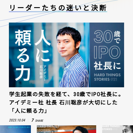
リーダーたちの
迷いと決断
学生起業の失敗を経て、30歳でIPO社長に。
アイデミー社 社長 石川聡彦が大切にした
「人に頼る力」
7
2023.10.04
SHARE