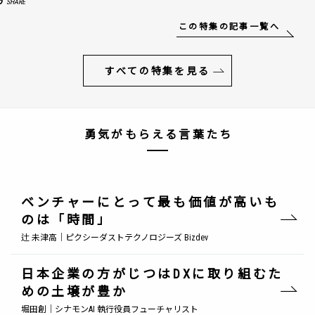
6
SHARE
この特集の記事一覧へ
すべての特集を見る
勇気がもらえる言葉たち
ベンチャーにとって最も価値が高いも
のは「時間」
辻 未津高｜ピクシーダストテクノロジーズ Bizdev
日本企業の方がじつはDXに取り組むた
めの土壌が豊か
堀田創｜シナモンAI 執行役員フューチャリスト