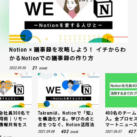
Notion × 議事録を攻略しよう！ イチからわ
かるNotionでの議事録の作り方
21
2022.09.30
SHARE
全社員300名で
Takramは、Notionで「知」
400名のチームに
n活用術｜リモー
を構造化する。学びの点と
入。全プロセ
情報共有をス
点をつなぐ、Notion活用法
マートニュー
402
427
2021.09.08
2021.06.07
SHARE