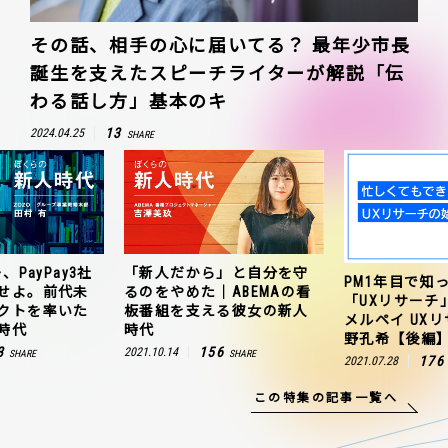
その話、相手の心に届いてる？ 最年少市長
誕生を支えたスピーチライターが解説「伝
わる話し方」基本のキ
13
2024.04.25
SHARE
、PayPay3社
「新人だから」と自分を守
PM1年目で知
せよ。前代未
るのをやめた｜ABEMAの看
「UXリサーチ
クトを率いた
板番組を支える彼女の新人
メルペイ UX
時代
時代
野孔希【後編
3
156
2021.10.14
SHARE
SHARE
176
2021.07.28
この特集の記事一覧へ