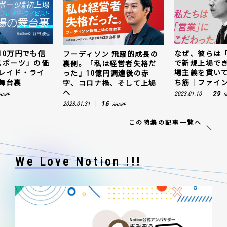
10万円でも信
なぜ、彼らは
フーディソン 飛躍的成長の
スポーツ」の価
で新規上場で
裏側。「私は経営者失格だ
レイド・ライ
場主義を貫い
った」10億円調達後の赤
舞台裏
ち筋｜ファイン
字、コロナ禍、そして上場
へ
29
2023.01.10
HARE
S
16
2023.01.31
SHARE
この特集の記事一覧へ
We Love Notion !!!