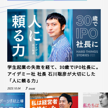
学生起業の失敗を経て、30歳でIPO社長に。
アイデミー社 社長 石川聡彦が大切にした
「人に頼る力」
7
2023.10.04
SHARE