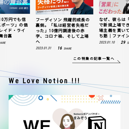
10万円でも信
なぜ、彼らは
フーディソン 飛躍的成長の
スポーツ」の価
で新規上場で
裏側。「私は経営者失格だ
レイド・ライ
場主義を貫い
った」10億円調達後の赤
舞台裏
ち筋｜ファイン
字、コロナ禍、そして上場
へ
29
2023.01.10
HARE
S
16
2023.01.31
SHARE
この特集の記事一覧へ
We Love Notion !!!