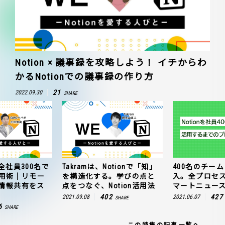
Notion × 議事録を攻略しよう！ イチからわ
かるNotionでの議事録の作り方
21
2022.09.30
SHARE
全社員300名で
Takramは、Notionで「知」
400名のチームに
n活用術｜リモー
を構造化する。学びの点と
入。全プロセ
情報共有をス
点をつなぐ、Notion活用法
マートニュー
402
427
2021.09.08
2021.06.07
SHARE
6
SHARE