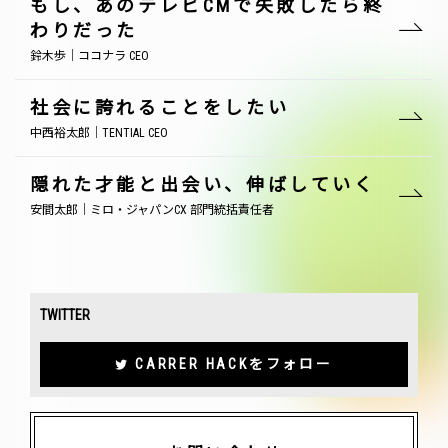
もし、あのテレビCMで失敗したら終
わりだった
鈴木歩｜ココナラ CEO
社会に誇れることをしたい
中西裕太郎｜TENTIAL CEO
隠れた才能と出会い、伸ばしていく
安間太郎｜ミロ・ジャパンCX 部門統括責任者
TWITTER
CARRER HACKをフォロー