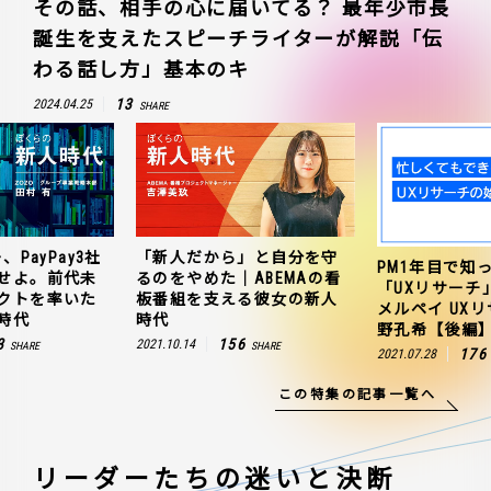
その話、相手の心に届いてる？ 最年少市長
誕生を支えたスピーチライターが解説「伝
わる話し方」基本のキ
13
2024.04.25
SHARE
、PayPay3社
「新人だから」と自分を守
PM1年目で知
せよ。前代未
るのをやめた｜ABEMAの看
「UXリサーチ
クトを率いた
板番組を支える彼女の新人
メルペイ UX
時代
時代
野孔希【後編
3
156
2021.10.14
SHARE
SHARE
176
2021.07.28
この特集の記事一覧へ
リーダーたちの
迷いと決断