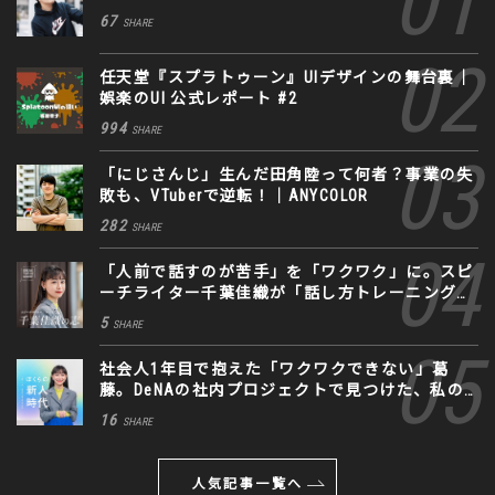
67
SHARE
任天堂『スプラトゥーン』UIデザインの舞台裏｜
娯楽のUI 公式レポート #2
994
SHARE
「にじさんじ」生んだ田角陸って何者？事業の失
敗も、VTuberで逆転！｜ANYCOLOR
282
SHARE
「人前で話すのが苦手」を「ワクワク」に。スピ
ーチライター千葉佳織が「話し方トレーニング」
に込めた思い
5
SHARE
社会人1年目で抱えた「ワクワクできない」葛
藤。DeNAの社内プロジェクトで見つけた、私の
生きる道
16
SHARE
人気記事一覧へ