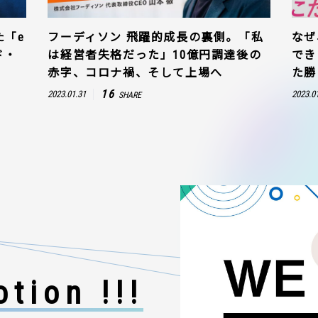
た「e
フーディソン 飛躍的成長の裏側。「私
なぜ
ド・
は経営者失格だった」10億円調達後の
でき
赤字、コロナ禍、そして上場へ
た勝
16
2023.01.31
2023.0
SHARE
tion !!!