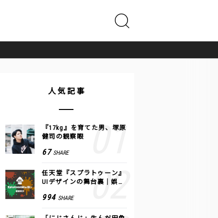
人気記事
『17kg』を育てた男、塚原
健司の観察眼
67
SHARE
任天堂『スプラトゥーン』
UIデザインの舞台裏｜娯楽
のUI 公式レポート #2
994
SHARE