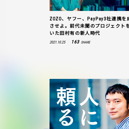
ZOZO、ヤフー、PayPay3社連携を
させよ。前代未聞のプロジェクト
いた田村有の新人時代
163
2021.10.25
SHARE