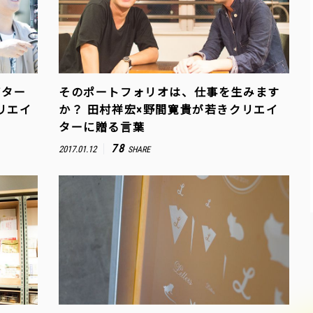
イター
そのポートフォリオは、仕事を生みます
リエイ
か？ 田村祥宏×野間寛貴が若きクリエイ
ターに贈る言葉
78
2017.01.12
SHARE