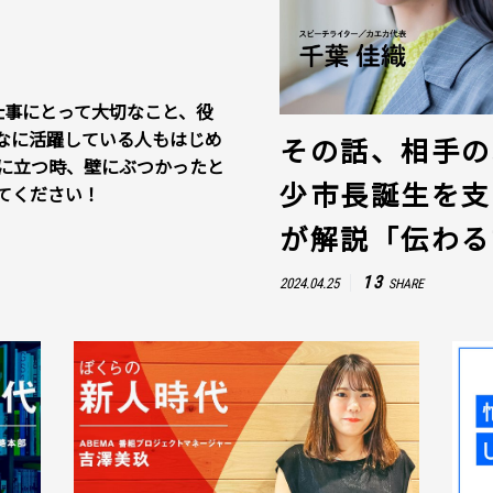
仕事にとって大切なこと、役
なに活躍している人もはじめ
その話、相手の
に立つ時、壁にぶつかったと
少市長誕生を支
てください！
が解説「伝わる
13
2024.04.25
SHARE