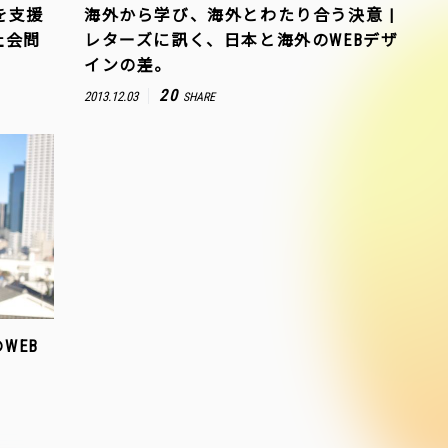
を支援
海外から学び、海外とわたり合う決意 |
社会問
レターズに訊く、日本と海外のWEBデザ
インの差。
20
2013.12.03
SHARE
WEB
く