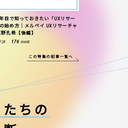
1年目で知っておきたい「UXリサー
の始め方｜メルペイ UXリサーチャ
草野孔希【後編】
176
7.28
SHARE
この特集の記事一覧へ
ーたちの