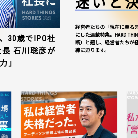
迷いと
経営者たちの「現在に至る
にした連載特集。HARD THI
30歳でIPO社
断）と題し、経営者たちが
社長 石川聡彦が
練に迫ります。
力」