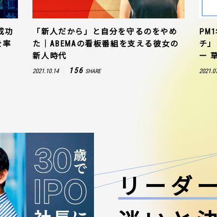
成功
「新人だから」と自分を守るのをやめ
PM
を率
た｜ABEMAの看板番組を支える彼女の
チ」
新人時代
ー 
156
2021.10.14
2021.0
SHARE
リーダ