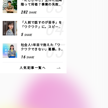
「にじさんじ」生んだ田角
陸って何者？事業の失敗
も、VTuberで逆転！｜ANY
282
SHARE
COLOR
「人前で話すのが苦手」を
「ワクワク」に。スピーチ
ライター千葉佳織が「話し
5
SHARE
方トレーニング」に込めた
思い
社会人1年目で抱えた「ワ
クワクできない」葛藤。De
NAの社内プロジェクトで見
16
SHARE
つけた、私の生きる道
人気記事一覧へ