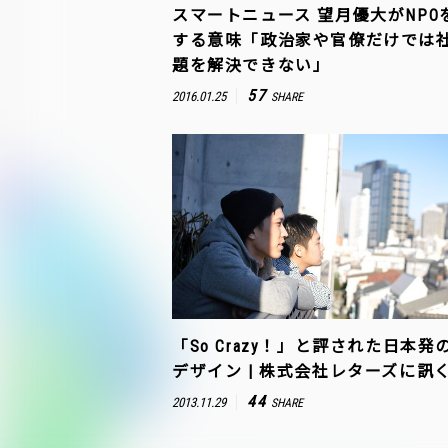
スマートニュース 望月優大がNPO
する意味「政治家や官僚だけでは
題を解決できない」
57
2016.01.25
SHARE
「So Crazy！」と評された日本発の
デザイン | 株式会社レターズに訊
44
2013.11.29
SHARE