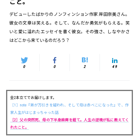
こと。
デビューしたばかりのノンフィンション作家 岸田奈美さん。
彼女の文章は笑える。そして、なんだか勇気がもらえる。笑
いと愛に溢れたエッセイを書く彼女。その強さ、しなやかさ
はどこから来ているのだろう？
0
0
2
49
全2本立てでお届けします。
［1］note『弟が万引きを疑われ、そして母は赤べこになった』で、作
家人生がはじまっちゃった話
［2］父の突然死、母の下半身麻痺を経て。人生の逆境が私に教えてく
れたこと。