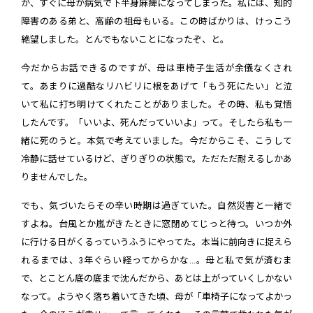
が、すぐに母が病気で下半身麻痺になってしまった。私には、知的
障害のある弟と、高齢の祖母もいる。この時ばかりは、けっこう
絶望しました。とんでもないことになったぞ、と。
今だからお話できるのですが、母は車椅子生活が余儀なくされ
て。あまりに過酷なリハビリに根をあげて「もう死にたい」と泣
いて私に打ち明けてくれたことがありました。その時、私も覚悟
したんです。「いいよ、死んだっていいよ」って。そしたら私も一
緒に死のうと。本気で考えていました。今だからこそ、こうして
冷静に話せているけど、ぎりぎりの状態で。ただただ耐えるしかあ
りませんでした。
でも、気づいたらその辛い時期は過ぎていた。自然災害と一緒で
すよね。台風とか嵐がきたときに窓閉めてじっと待つ。いつか外
に行ける日がくるっていうふうにやってた。本当に前向きに捉えら
れるまでは、3年ぐらい経ってからかな...。母と私で気が済むま
で、とことん底の底まで沈んだから、あとは上がっていくしかない
なって。ようやく落ち着いてきた頃、母が「車椅子になってよかっ