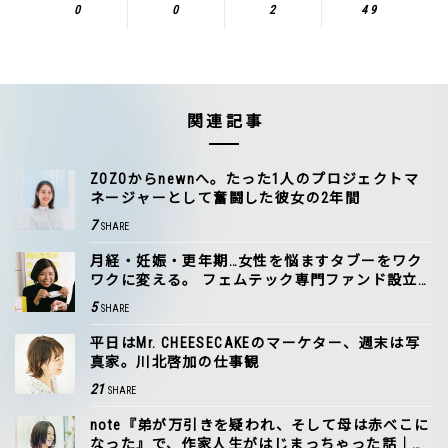
0
0
2
49
関連記事
ZOZOからnewnへ。たった1人のプロジェクトマ
ネージャーとして奮闘した彼女の2年間
7
SHARE
月経・妊娠・更年期…女性を悩ますタブーをワク
ワクに変える。 フェムテック専門ファンド設立
に込めた思い
5
SHARE
平日はMr. CHEESECAKEのマーケター、週末は写
真家。川北啓加の仕事観
21
SHARE
note『弟が万引きを疑われ、そして母は赤べこに
なった』で、作家人生がはじまっちゃった話｜岸