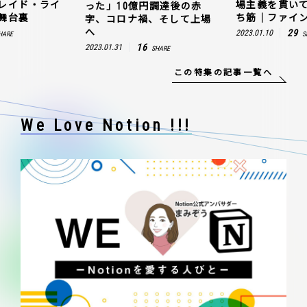
レイド・ライ
場主義を貫い
った」10億円調達後の赤
舞台裏
ち筋｜ファイン
字、コロナ禍、そして上場
へ
29
2023.01.10
HARE
S
16
2023.01.31
SHARE
この特集の記事一覧へ
We Love Notion !!!