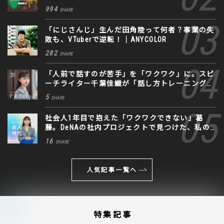
994
SHARE
「にじさんじ」生んだ田角陸って何者？事業の失
敗も、VTuberで逆転！｜ANYCOLOR
282
SHARE
「人前で話すのが苦手」を「ワクワク」に。スピ
ーチライター千葉佳織が「話し方トレーニング」
に込めた思い
5
SHARE
社会人1年目で抱えた「ワクワクできない」葛
藤。DeNAの社内プロジェクトで見つけた、私の
生きる道
16
SHARE
人気記事一覧へ
特集記事