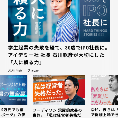
学生起業の失敗を経て、30歳でIPO社長に。
アイデミー社 社長 石川聡彦が大切にした
「人に頼る力」
7
2023.10.04
SHARE
10万円でも信
なぜ、彼らは
フーディソン 飛躍的成長の
スポーツ」の価
で新規上場で
裏側。「私は経営者失格だ