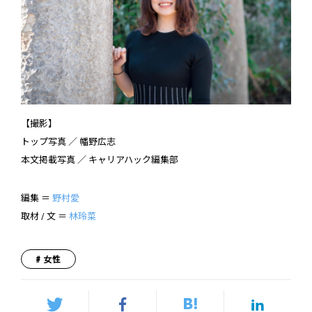
【撮影】
トップ写真 ／ 幡野広志
本文掲載写真 ／ キャリアハック編集部
編集 ＝
野村愛
取材 / 文 ＝
林玲菜
女性