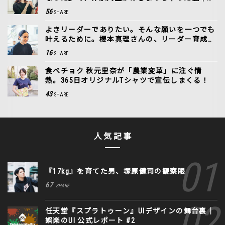
田奈美
56
SHARE
よきリーダーでありたい。そんな願いを一つでも
叶えるために。櫻本真理さんの、リーダー育成に
込めた思い
16
SHARE
食べチョク 秋元里奈が「農業変革」に注ぐ情
熱。365日オリジナルTシャツで宣伝しまくる！
43
SHARE
人気記事
『17kg』を育てた男、塚原健司の観察眼
67
SHARE
任天堂『スプラトゥーン』UIデザインの舞台裏｜
娯楽のUI 公式レポート #2