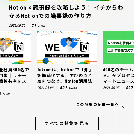
Notion × 議事録を攻略しよう！ イチからわ
かるNotionでの議事録の作り方
21
2022.09.30
SHARE
全社員300名で
Takramは、Notionで「知」
400名のチームに
n活用術｜リモー
を構造化する。学びの点と
入。全プロセ
情報共有をス
点をつなぐ、Notion活用法
マートニュー
402
427
2021.09.08
2021.06.07
SHARE
6
SHARE
この特集の記事一覧へ
すべての特集を見る