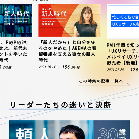
、PayPay3社
「新人だから」と自分を守
PM1年目で知
せよ。前代未
るのをやめた｜ABEMAの看
「UXリサーチ
クトを率いた
板番組を支える彼女の新人
メルペイ UX
時代
時代
野孔希【後編
3
156
2021.10.14
SHARE
SHARE
176
2021.07.28
この特集の記事一覧へ
リーダーたちの
迷いと決断