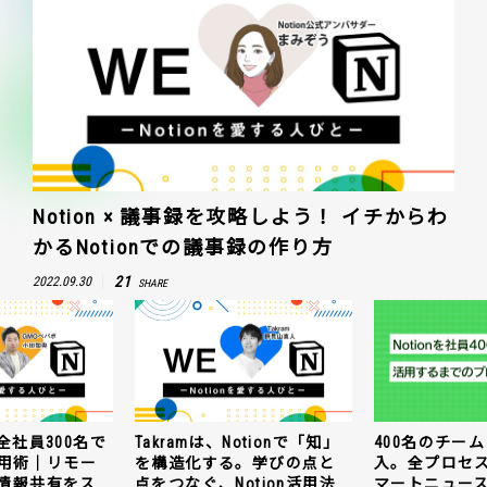
Notion × 議事録を攻略しよう！ イチからわ
かるNotionでの議事録の作り方
21
2022.09.30
SHARE
全社員300名で
Takramは、Notionで「知」
400名のチームに
n活用術｜リモー
を構造化する。学びの点と
入。全プロセ
情報共有をス
点をつなぐ、Notion活用法
マートニュー