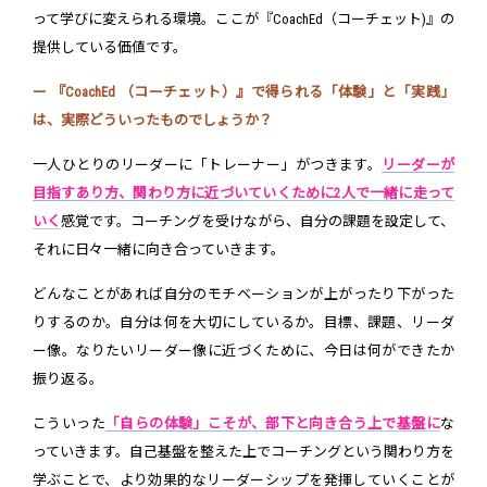
って学びに変えられる環境。ここが『CoachEd（コーチェット)』の
提供している価値です。
ー 『CoachEd （コーチェット）』で得られる「体験」と「実践」
は、実際どういったものでしょうか？
一人ひとりのリーダーに「トレーナー」がつきます。
リーダーが
目指すあり方、関わり方に近づいていくために2人で一緒に走って
いく
感覚です。コーチングを受けながら、自分の課題を設定して、
それに日々一緒に向き合っていきます。
どんなことがあれば自分のモチベーションが上がったり下がった
りするのか。自分は何を大切にしているか。目標、課題、リーダ
ー像。なりたいリーダー像に近づくために、今日は何ができたか
振り返る。
こういった
「自らの体験」こそが、部下と向き合う上で基盤に
な
っていきます。自己基盤を整えた上でコーチングという関わり方を
学ぶことで、より効果的なリーダーシップを発揮していくことが