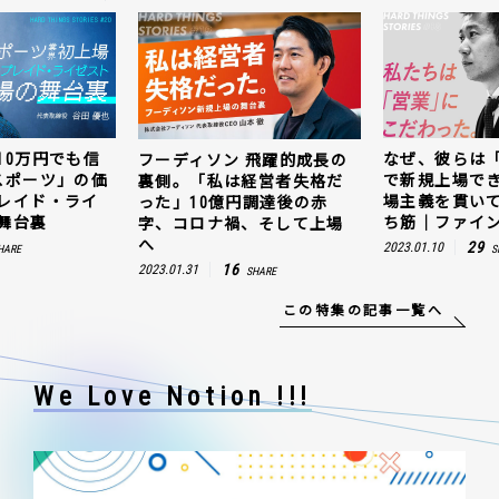
10万円でも信
なぜ、彼らは
フーディソン 飛躍的成長の
スポーツ」の価
で新規上場で
裏側。「私は経営者失格だ
レイド・ライ
場主義を貫い
った」10億円調達後の赤
舞台裏
ち筋｜ファイン
字、コロナ禍、そして上場
へ
29
2023.01.10
HARE
S
16
2023.01.31
SHARE
この特集の記事一覧へ
We Love Notion !!!