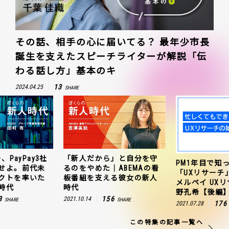
その話、相手の心に届いてる？ 最年少市長
誕生を支えたスピーチライターが解説「伝
わる話し方」基本のキ
13
2024.04.25
SHARE
、PayPay3社
「新人だから」と自分を守
PM1年目で知
せよ。前代未
るのをやめた｜ABEMAの看
「UXリサーチ
クトを率いた
板番組を支える彼女の新人
メルペイ UX
時代
時代
野孔希【後編
3
156
2021.10.14
SHARE
SHARE
176
2021.07.28
この特集の記事一覧へ