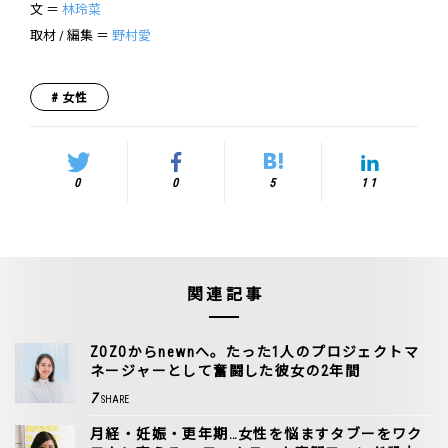
文 ＝
林玲菜
取材 / 編集 ＝
野村愛
女性
0
0
5
11
関連記事
ZOZOからnewnへ。たった1人のプロジェクトマ
ネージャーとして奮闘した彼女の2年間
7
SHARE
月経・妊娠・更年期…女性を悩ますタブーをワク