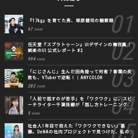
『17kg』を育てた男、塚原健司の観察眼
67
SHARE
任天堂『スプラトゥーン』UIデザインの舞台裏｜
娯楽のUI 公式レポート #2
994
SHARE
「にじさんじ」生んだ田角陸って何者？事業の失
敗も、VTuberで逆転！｜ANYCOLOR
282
SHARE
「人前で話すのが苦手」を「ワクワク」に。スピ
ーチライター千葉佳織が「話し方トレーニング」
に込めた思い
5
SHARE
社会人1年目で抱えた「ワクワクできない」葛
藤。DeNAの社内プロジェクトで見つけた、私の
生きる道