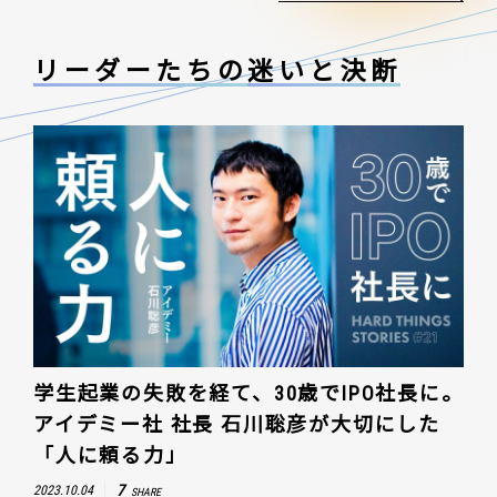
リーダーたちの
迷いと決断
学生起業の失敗を経て、30歳でIPO社長に。
アイデミー社 社長 石川聡彦が大切にした
「人に頼る力」
7
2023.10.04
SHARE