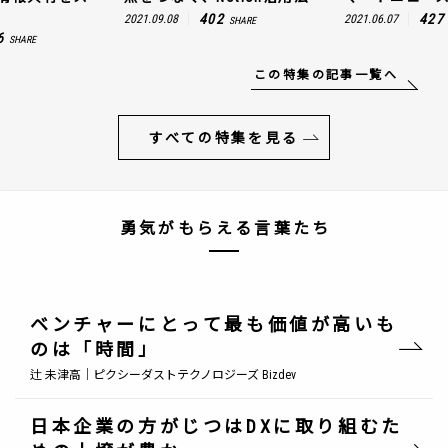
402
427
2021.09.08
2021.06.07
SHARE
6
SHARE
この特集の記事一覧へ
すべての特集を見る
勇気がもらえる言葉たち
ベンチャーにとって最も価値が高いも
のは「時間」
辻 未津高｜ピクシーダストテクノロジーズ Bizdev
日本企業の方がじつはDXに取り組むた