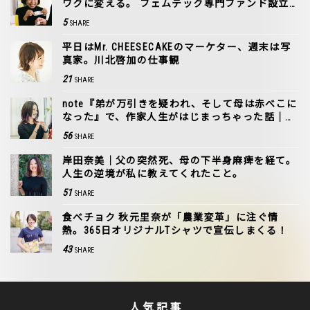
ワクに変える。 フェムテック専門ファンド設立
に込めた思い
5
SHARE
平日はMr. CHEESECAKEのマーケター、週末は写
真家。川北啓加の仕事観
21
SHARE
note『弟が万引きを疑われ、そして母は赤べこに
なった』で、作家人生がはじまっちゃった話｜岸
田奈美
56
SHARE
岸田奈美｜父の突然死、母の下半身麻痺を経て。
人生の逆境が私に教えてくれたこと。
51
SHARE
食べチョク 秋元里奈が「農業変革」に注ぐ情
熱。365日オリジナルTシャツで宣伝しまくる！
43
SHARE
人気記事