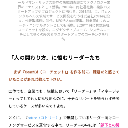
ールドマン・サックス証券の株式調査部にてテクノロジー業
界のアナリストとして勤務。2010年に同社退社後、複数のス
タートアップやプロジェクトに携わる。2014年5月に、IT x メ
ンタルヘルス領域でサービス開発を行う株式会社cotreeを設
立、代表取締役に就任。NPO法人soar理事。起業家向けのコ
ーチ・コンサルタントとしても活動。2020年1月に株式会社
コーチェットを設立。エグゼクティブコーチ、システムコー
チとして多くの経営者やスタートアップのコーチングを行
う。
「人の関わり方」に悩むリーダーたち
ー まず『CoachEd（コーチェット)』を作る前に、課題だと感じて
いたことがあれば教えて下さい。
団体でも、企業でも、組織において「リーダー」や「マネージャ
ー」ってとても大切な役割なのに、十分なサポートを得られず苦労
しているケースが多いんですよね。
とくに、『
cotree（コトリー）
』で展開しているリーダー向けコー
チングサービスを運営する中で、リーダーの中には「
部下との関