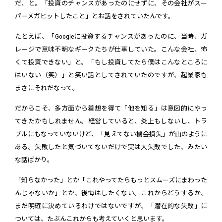
だ、と。「投資のチャンスがあったのにせずに、その会社がスー
パーメガヒットしたこと」とお話をされていたんです。
たとえば、「Googleに投資するチャンスがあったのに、当時、ガ
レージで意味不明なギークたちが仕事していた。こんな会社、怖
くて投資できない」と。「もし投資してたら僕はこんなところに
はいない（笑）」と笑い話としてされていたのですが、起業家も
まさにそれだなって。
だからこそ、多方面から着想を得て「他を知る」は意図的にやっ
てきたかもしれません。経営していると、炎上もしないし、トラ
ブルにもなっていないけど、「見えてない機会損失」が山のように
ある。失敗したと気づいてないだけで実は大失敗でした、みたい
な話ばかり。
「知らなかった」とか「これやってたらもっとスムーズにまわった
んじゃないか」とか、後悔はしたくない。これからどうするか、
まだ明確に決めているわけではないですが、「潜在的な失敗」に
ついては、たぶんこれからも考えていくと思います。