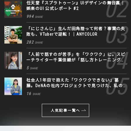
任天堂『スプラトゥーン』UIデザインの舞台裏｜
娯楽のUI 公式レポート #2
994
SHARE
「にじさんじ」生んだ田角陸って何者？事業の失
敗も、VTuberで逆転！｜ANYCOLOR
282
SHARE
「人前で話すのが苦手」を「ワクワク」に。スピ
ーチライター千葉佳織が「話し方トレーニング」
に込めた思い
5
SHARE
社会人1年目で抱えた「ワクワクできない」葛
藤。DeNAの社内プロジェクトで見つけた、私の
生きる道
16
SHARE
人気記事一覧へ