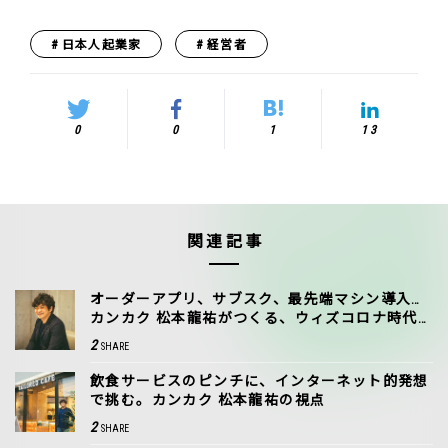
日本人起業家
経営者
0
0
1
13
関連記事
オーダーアプリ、サブスク、最先端マシン導入…
カンカク 松本龍祐がつくる、ウィズコロナ時代
の「飲食」新体験
2
SHARE
飲食サービスのピンチに、インターネット的発想
で挑む。カンカク 松本龍祐の視点
2
SHARE