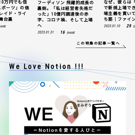
10万円でも信
なぜ、彼らは
フーディソン 飛躍的成長の
スポーツ」の価
で新規上場で
裏側。「私は経営者失格だ
レイド・ライ
場主義を貫い
った」10億円調達後の赤
舞台裏
ち筋｜ファイン
字、コロナ禍、そして上場
へ
29
2023.01.10
HARE
S
16
2023.01.31
SHARE
この特集の記事一覧へ
We Love Notion !!!