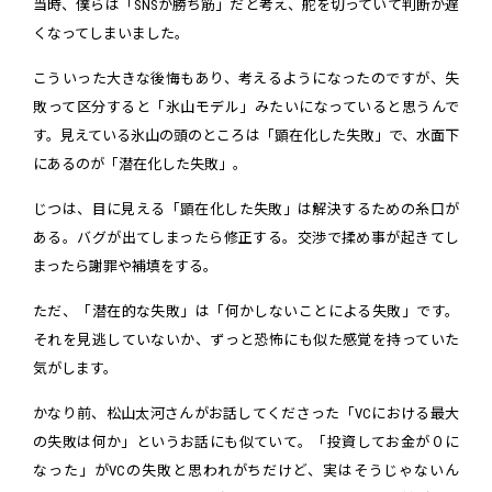
当時、僕らは「SNSが勝ち筋」だと考え、舵を切っていて判断が遅
くなってしまいました。
こういった大きな後悔もあり、考えるようになったのですが、失
敗って区分すると「氷山モデル」みたいになっていると思うんで
す。見えている氷山の頭のところは「顕在化した失敗」で、水面下
にあるのが「潜在化した失敗」。
じつは、目に見える「顕在化した失敗」は解決するための糸口が
ある。バグが出てしまったら修正する。交渉で揉め事が起きてし
まったら謝罪や補填をする。
ただ、「潜在的な失敗」は「何かしないことによる失敗」です。
それを見逃していないか、ずっと恐怖にも似た感覚を持っていた
気がします。
かなり前、松山太河さんがお話してくださった「VCにおける最大
の失敗は何か」というお話にも似ていて。「投資してお金が０に
なった」がVCの失敗と思われがちだけど、実はそうじゃないん