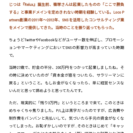
じつは『Relux』誕生前、篠塚さんは起業したものの「ここで勝負
する」と事業ドメインを定めきれない時期を経験している。Loco P
artners創業の2011年～2012年、SNSを活用したコンサルティング業
をメインで提供してきた。当時のことを振り返ってもらった。
ちょうどTwitterやFacebookなどがユーザー数を伸ばし、プロモーシ
ョンやマーケティングにおいてSNSの影響力が高まっていた時期
で。
当時27歳で、貯金の半分、200万円をつかって起業しましたね。そ
の時に決めていたのが「資本金が底をついたら、サラリーマンに
戻る」ということ。もしお金がなくなったら、単に経営センスな
いんだと思って諦めようと思ってたんです。
ただ、現実的に「残り3万円」というところまで来て。このときは
めちゃくちゃ焦りました。P/L上は黒字だったのですが、広告費や
制作費をバンバンと先払いして。気づいたら手元の資金がなくな
ってしまった。お恥ずかしいのですが...そのときはじめて「キャッ