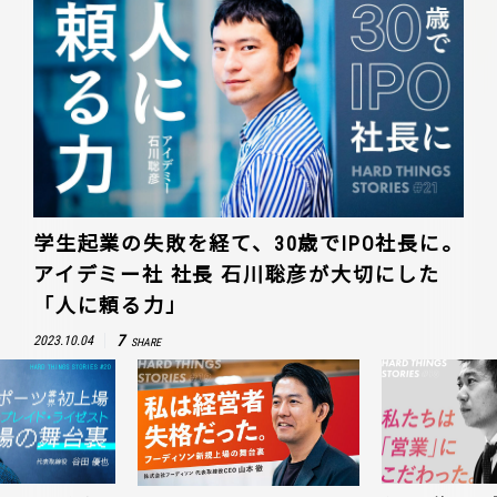
学生起業の失敗を経て、30歳でIPO社長に。
アイデミー社 社長 石川聡彦が大切にした
「人に頼る力」
7
2023.10.04
SHARE