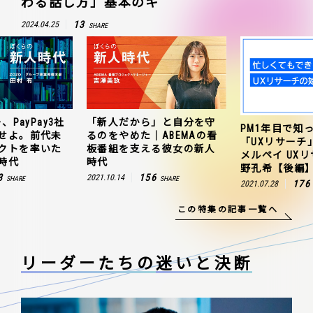
わる話し方」基本のキ
13
2024.04.25
SHARE
、PayPay3社
「新人だから」と自分を守
PM1年目で知
せよ。前代未
るのをやめた｜ABEMAの看
「UXリサーチ
クトを率いた
板番組を支える彼女の新人
メルペイ UX
時代
時代
野孔希【後編
3
156
2021.10.14
SHARE
SHARE
176
2021.07.28
この特集の記事一覧へ
リーダーたちの
迷いと決断