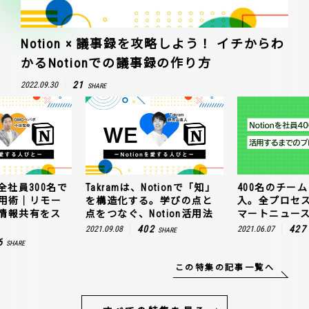
Notion × 議事録を攻略しよう！ イチからわ
かるNotionでの議事録の作り方
21
2022.09.30
SHARE
全社員300名で
Takramは、Notionで「知」
400名のチームに
n活用術｜リモー
を構造化する。学びの点と
入。全プロセ
情報共有をス
点をつなぐ、Notion活用法
マートニュー
402
427
2021.09.08
2021.06.07
SHARE
6
SHARE
この特集の記事一覧へ