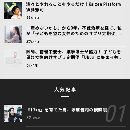
淡々とやれることをやるだけ｜Kaizen Platform
須藤憲司
11
SHARE
「産めないかも」から3年。不妊治療を経て、私
が「子どもを望む女性のためのサプリ定期便」を
つくるまで。
30
SHARE
医師、管理栄養士、薬学博士が協力！ 子どもを
望む女性向けサプリ定期便『Ubu』に集まる共感
の声
6
SHARE
人気記事
『17kg』を育てた男、塚原健司の観察眼
67
SHARE