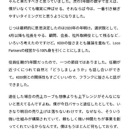
ゃんと果たすべきと思っていました。次の3年間の数字で言えば、
僕がいなくても確実に伸ばせる。それならば今は、一番引き継ぎ
やすいタイミングだと思うようになりました。
じつは最終的に意思決定したのは2020年の年明け。選択肢として、
4月以降も社長をやる、顧問、会長、社外取締役として残るなど…
いろいろ考えたのですけど。KDDIの皆さまとも議論を重ねて、Loco
Partnersの経営から100%身を引くことにしました。
役員任期が3年間だったので、一つの節目ではありました。任期が
近づくにつれて自然と「どうしましょうか」も話し合いができ
て。KDDI側との関係性もすごくいいので、フランクに皆さんと話が
できました。
退任した場合の売上カーブも想像よりも上下レンジがそんなにな
いと思えてるんですよね。僕が今日バサっと退任したとしても、い
きなり明日の売り上げは落ちないわけです。なぜなら、そういう
強い仕組みが構築されていて、頼もしく強い仲間たちが事業を創
ってくれているからなんです。僕はもうほとんど何もしておらず、