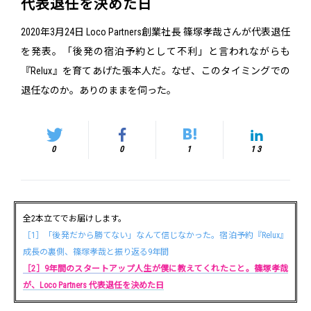
代表退任を決めた日
2020年3月24日―― Loco Partners創業社長 篠塚孝哉さんが代表退任
を発表。「後発の宿泊予約として不利」と言われながらも
『Relux』を育てあげた張本人だ。なぜ、このタイミングでの
退任なのか。ありのままを伺った。
0
0
1
13
全2本立てでお届けします。
［1］「後発だから勝てない」なんて信じなかった。宿泊予約『Relux』
成長の裏側、篠塚孝哉と振り返る9年間
［2］9年間のスタートアップ人生が僕に教えてくれたこと。篠塚孝哉
が、Loco Partners 代表退任を決めた日