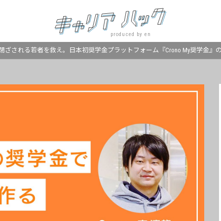
produced by en
閉ざされる若者を救え。日本初奨学金プラットフォーム『Crono My奨学金』