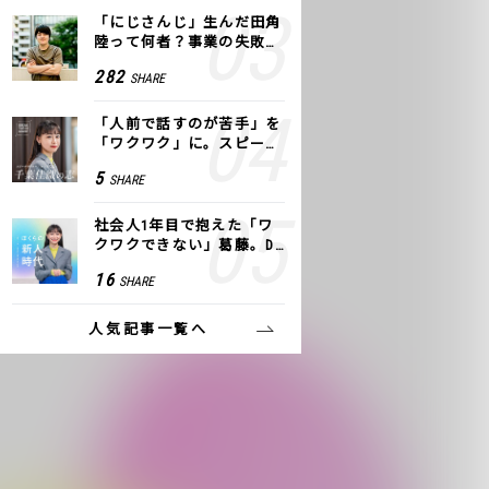
「にじさんじ」生んだ田角
陸って何者？事業の失敗
も、VTuberで逆転！｜ANY
282
SHARE
COLOR
「人前で話すのが苦手」を
「ワクワク」に。スピーチ
ライター千葉佳織が「話し
5
SHARE
方トレーニング」に込めた
思い
社会人1年目で抱えた「ワ
クワクできない」葛藤。De
NAの社内プロジェクトで見
16
SHARE
つけた、私の生きる道
人気記事一覧へ