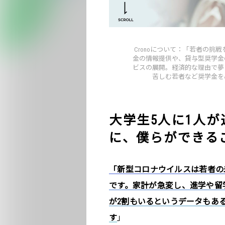
Cronoについて：「若者の
金の情報提供や、貸与型奨学金
ビスの展開。経済的な理由で夢
苦しむ若者など奨学金を
大学生5人に1人
に、僕らができる
「新型コロナウイルスは若者の
です。家計が急変し、進学や留
が2割もいるというデータもある
す
」