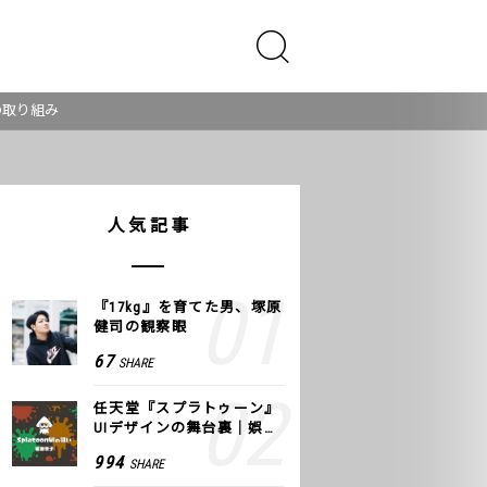
の取り組み
人気記事
『17kg』を育てた男、塚原
健司の観察眼
67
SHARE
任天堂『スプラトゥーン』
UIデザインの舞台裏｜娯楽
のUI 公式レポート #2
994
SHARE