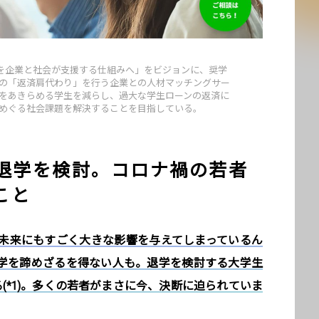
挑戦を企業と社会が支援する仕組みへ」をビジョンに、奨学
の「返済肩代わり」を行う企業との人材マッチングサー
をあきらめる学生を減らし、過大な学生ローンの返済に
めぐる社会課題を解決することを目指している。
が退学を検討。コロナ禍の若者
こと
未来にもすごく大きな影響を与えてしまっているん
学を諦めざるを得ない人も。退学を検討する大学生
(*1)。多くの若者がまさに今、決断に迫られていま