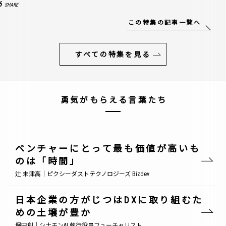
6
SHARE
この特集の記事一覧へ
すべての特集を見る
勇気がもらえる言葉たち
ベンチャーにとって最も価値が高いも
のは「時間」
辻 未津高｜ピクシーダストテクノロジーズ Bizdev
日本企業の方がじつはDXに取り組むた
めの土壌が豊か
堀田創｜シナモンAI 執行役員フューチャリスト