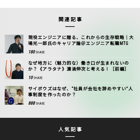
関連記事
現役エンジニアに贈る、これからの生存戦略｜大
場光一郎氏のキャリア論＠エンジニア転職MTG
180
SHARE
なぜ地方に（魅力的な）働き口が生まれないの
か？《アラタナ》濵渦伸次と考える！［前編］
10
SHARE
サイボウズはなぜ、“社員が会社を辞めやすい”人
事制度を作ったのか？
888
SHARE
人気記事