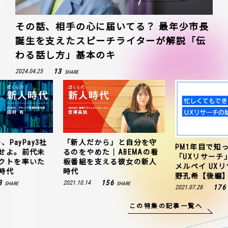
その話、相手の心に届いてる？ 最年少市長
誕生を支えたスピーチライターが解説「伝
わる話し方」基本のキ
13
2024.04.25
SHARE
、PayPay3社
「新人だから」と自分を守
PM1年目で知
せよ。前代未
るのをやめた｜ABEMAの看
「UXリサーチ
クトを率いた
板番組を支える彼女の新人
メルペイ UX
時代
時代
野孔希【後編
3
156
2021.10.14
SHARE
SHARE
176
2021.07.28
この特集の記事一覧へ