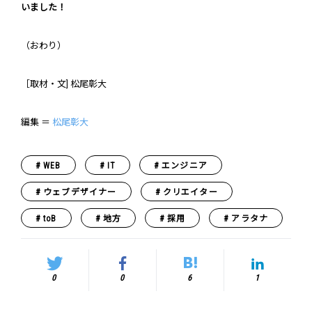
いました！
（おわり）
［取材・文] 松尾彰大
編集 ＝
松尾彰大
WEB
IT
エンジニア
ウェブデザイナー
クリエイター
toB
地方
採用
アラタナ
0
0
6
1