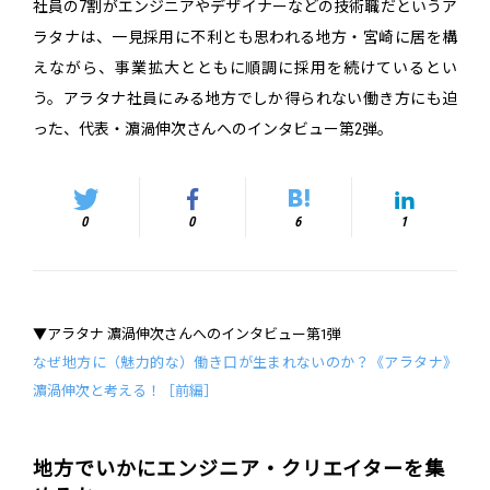
社員の7割がエンジニアやデザイナーなどの技術職だというア
ラタナは、一見採用に不利とも思われる地方・宮崎に居を構
えながら、事業拡大とともに順調に採用を続けているとい
う。アラタナ社員にみる地方でしか得られない働き方にも迫
った、代表・濵渦伸次さんへのインタビュー第2弾。
0
0
6
1
▼アラタナ 濵渦伸次さんへのインタビュー第1弾
なぜ地方に（魅力的な）働き口が生まれないのか？《アラタナ》
濵渦伸次と考える！［前編］
地方でいかにエンジニア・クリエイターを集