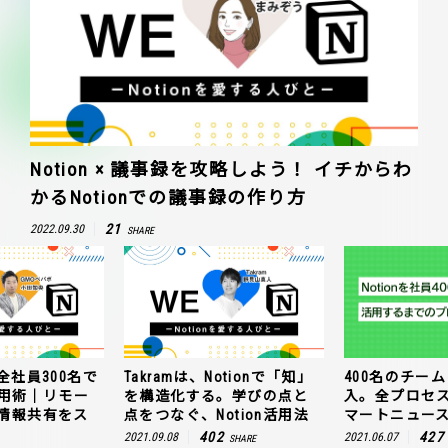
Notion × 議事録を攻略しよう！ イチからわ
かるNotionでの議事録の作り方
21
2022.09.30
SHARE
全社員300名で
Takramは、Notionで「知」
400名のチームに
n活用術｜リモー
を構造化する。学びの点と
入。全プロセ
情報共有をス
点をつなぐ、Notion活用法
マートニュー
402
427
2021.09.08
2021.06.07
SHARE