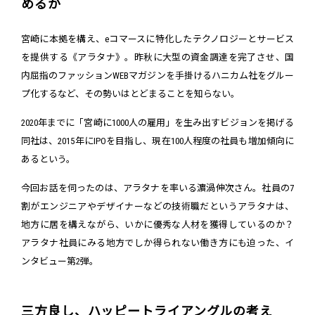
めるか
宮崎に本拠を構え、eコマースに特化したテクノロジーとサービス
を提供する《アラタナ》。昨秋に大型の資金調達を完了させ、国
内屈指のファッションWEBマガジンを手掛けるハニカム社をグルー
プ化するなど、その勢いはとどまることを知らない。
2020年までに「宮崎に1000人の雇用」を生み出すビジョンを掲げる
同社は、2015年にIPOを目指し、現在100人程度の社員も増加傾向に
あるという。
今回お話を伺ったのは、アラタナを率いる濵渦伸次さん。社員の7
割がエンジニアやデザイナーなどの技術職だというアラタナは、
地方に居を構えながら、いかに優秀な人材を獲得しているのか？
アラタナ社員にみる地方でしか得られない働き方にも迫った、イ
ンタビュー第2弾。
三方良し、ハッピートライアングルの考え