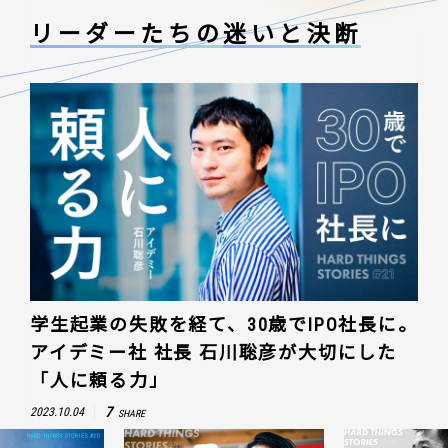
リーダーたちの
迷いと決断
学生起業の失敗を経て、30歳でIPO社長に。
アイデミー社 社長 石川聡彦が大切にした
「人に頼る力」
7
2023.10.04
SHARE