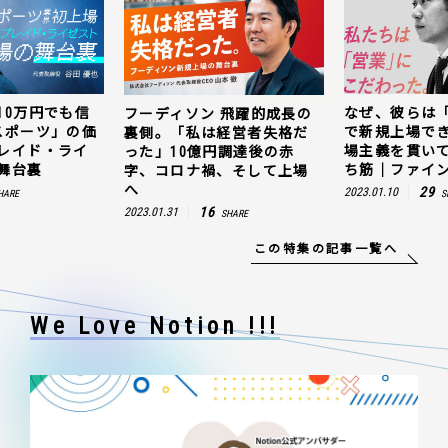
10万円でも信
なぜ、彼らは
フーディソン 飛躍的成長の
スポーツ」の価
で新規上場で
裏側。「私は経営者失格だ
レイド・ライ
場主義を貫い
った」10億円調達後の赤
舞台裏
ち筋｜ファイン
字、コロナ禍、そして上場
へ
29
2023.01.10
HARE
S
16
2023.01.31
SHARE
この特集の記事一覧へ
We Love Notion !!!