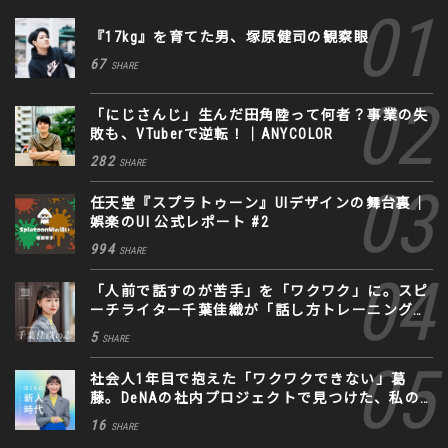
『17kg』を育てた男、塚原健司の観察眼
67
SHARE
「にじさんじ」生んだ田角陸って何者？事業の失
敗も、VTuberで逆転！｜ANYCOLOR
282
SHARE
任天堂『スプラトゥーン』UIデザインの舞台裏｜
娯楽のUI 公式レポート #2
994
SHARE
「人前で話すのが苦手」を「ワクワク」に。スピ
ーチライター千葉佳織が「話し方トレーニング」
に込めた思い
5
SHARE
社会人1年目で抱えた「ワクワクできない」葛
藤。DeNAの社内プロジェクトで見つけた、私の
生きる道
16
SHARE