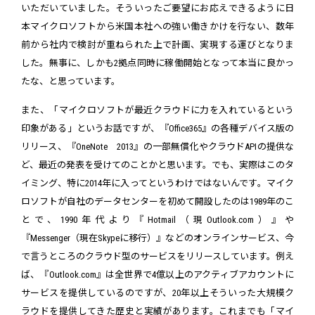
いただいていました。そういったご要望にお応えできるように日
本マイクロソフトから米国本社への強い働きかけを行ない、数年
前から社内で検討が重ねられた上で計画、実現する運びとなりま
した。無事に、しかも2拠点同時に稼働開始となって本当に良かっ
たな、と思っています。
また、「マイクロソフトが最近クラウドに力を入れているという
印象がある」というお話ですが、『Office365』の各種デバイス版の
リリース、『OneNote 2013』の一部無償化やクラウドAPIの提供な
ど、最近の発表を受けてのことかと思います。でも、実際はこのタ
イミング、特に2014年に入ってというわけではないんです。マイク
ロソフトが自社のデータセンターを初めて開設したのは1989年のこ
とで、1990年代より『Hotmail（現Outlook.com）』や
『Messenger（現在Skypeに移行）』などのオンラインサービス、今
で言うところのクラウド型のサービスをリリースしています。例え
ば、『Outlook.com』は全世界で4億以上のアクティブアカウントに
サービスを提供しているのですが、20年以上そういった大規模ク
ラウドを提供してきた歴史と実績があります。これまでも「マイ