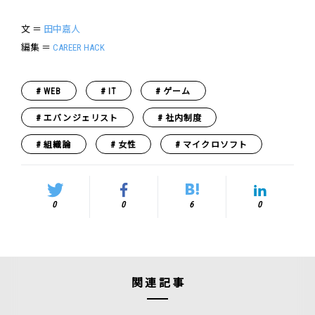
文 ＝
田中嘉人
編集 ＝
CAREER HACK
WEB
IT
ゲーム
エバンジェリスト
社内制度
組織論
女性
マイクロソフト
0
0
6
0
関連記事