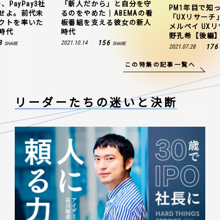
、PayPay3社
「新人だから」と自分を守
PM1年目で知
せよ。前代未
るのをやめた｜ABEMAの看
「UXリサーチ
クトを率いた
板番組を支える彼女の新人
メルペイ UX
時代
時代
野孔希【後編
3
156
2021.10.14
SHARE
SHARE
176
2021.07.28
この特集の記事一覧へ
リーダーたちの
迷いと決断