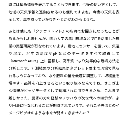
時には緊急情報を表示することもできます。今後の使い方として、
地域の天気予報と連動させるのも便利ですよね。今夜の天気を表
示して、傘を持っていかなきゃとかがわかるような。
あとは他にも『クラウドトマト』の名称でお聞きになったことが
あるかもしれませんが、明治大学の黒川農場などでITを活用した農
業の実証研究が行なわれています。農地にセンサーを置いて、気温
や湿度、地中の温度やpHなどのデータをすべて取得して
『Microsoft Azure』上に蓄積し、高品質でより効率的な栽培方法を
分析します。計測結果や分析結果はタブレット端末で現場で見ら
れるようになっており、水や肥料の量を最適に調整して、収穫量を
増やす・品質を向上させるという取り組みなんですね。さまざま
な情報がビッグデータとして蓄積され活用できるため、これまで
難しかった、農家の方の経験やノウハウの次世代への継承が、よ
り円滑に行なわれることが期待されています。それこそ先ほどのイ
メージビデオのような未来が見えてきませんか？