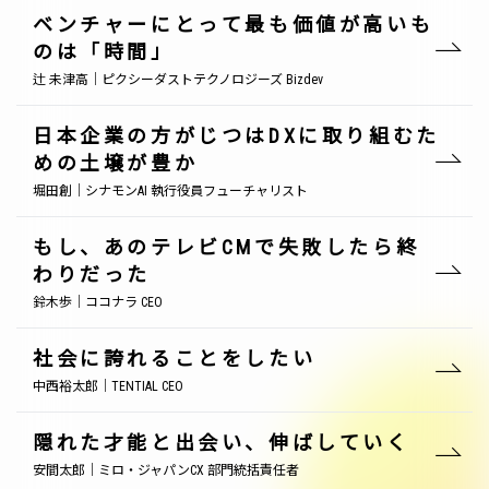
ベンチャーにとって最も価値が高いも
のは「時間」
辻 未津高｜ピクシーダストテクノロジーズ Bizdev
日本企業の方がじつはDXに取り組むた
めの土壌が豊か
堀田創｜シナモンAI 執行役員フューチャリスト
もし、あのテレビCMで失敗したら終
わりだった
鈴木歩｜ココナラ CEO
社会に誇れることをしたい
中西裕太郎｜TENTIAL CEO
隠れた才能と出会い、伸ばしていく
安間太郎｜ミロ・ジャパンCX 部門統括責任者