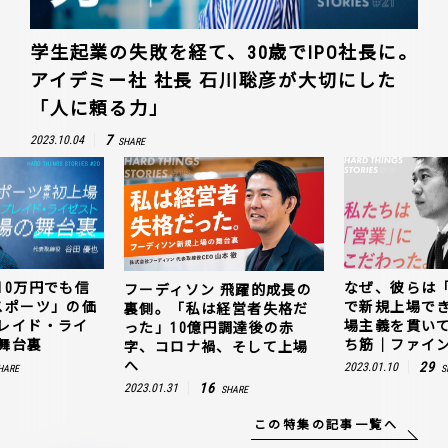
学生起業の失敗を経て、30歳でIPO社長に。
アイデミー社 社長 石川聡彦が大切にした
「人に頼る力」
7
2023.10.04
SHARE
10万円でも信
なぜ、彼らは
フーディソン 飛躍的成長の
スポーツ」の価
で新規上場で
裏側。「私は経営者失格だ
レイド・ライ
場主義を貫い
った」10億円調達後の赤
舞台裏
ち筋｜ファイン
字、コロナ禍、そして上場
へ
29
2023.01.10
HARE
S
16
2023.01.31
SHARE
この特集の記事一覧へ