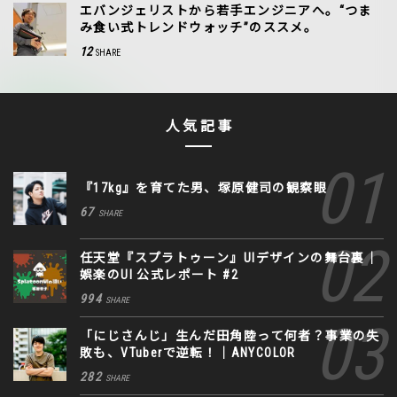
エバンジェリストから若手エンジニアへ。“つま
み食い式トレンドウォッチ”のススメ。
12
SHARE
人気記事
『17kg』を育てた男、塚原健司の観察眼
67
SHARE
任天堂『スプラトゥーン』UIデザインの舞台裏｜
娯楽のUI 公式レポート #2
994
SHARE
「にじさんじ」生んだ田角陸って何者？事業の失
敗も、VTuberで逆転！｜ANYCOLOR
282
SHARE