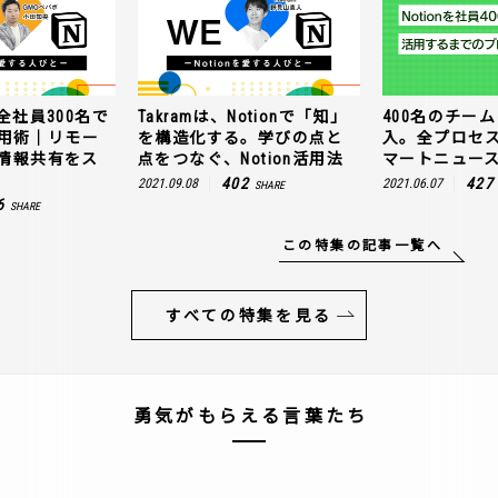
全社員300名で
Takramは、Notionで「知」
400名のチームに
n活用術｜リモー
を構造化する。学びの点と
入。全プロセ
情報共有をス
点をつなぐ、Notion活用法
マートニュー
402
427
2021.09.08
2021.06.07
SHARE
6
SHARE
この特集の記事一覧へ
すべての特集を見る
勇気がもらえる言葉たち