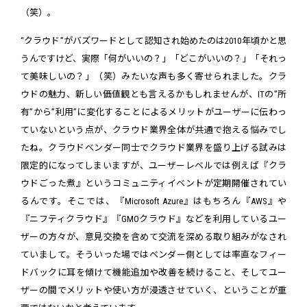
（笑）。
“クラウド”がバズワードとして認知され始めたのは2010年頃かと思
うんですけど、実際「何がいいの？」「どこがいいの？」「それっ
て美味しいの？」（笑）みたいな声も多く寄せられました。クラ
ウドの魅力、新しい価値観とも言えるかもしれませんが、ITの”所
有”から”利用”に変化することによるメリットがユーザーに伝わっ
ていないという点が、クラウド業界全体が共通で抱える悩みでし
たね。クラウドベンダー同士でクラウド業界を盛り上げる試みは
限定的になってしまいますが、ユーザーレベルでは例えば『クラ
ウドごった煮』というコミュニティイベントが定期開催されてい
るんです。そこでは、『Microsoft Azure』はもちろん『AWS』や
『ニフティクラウド』『GMOクラウド』などを利用しているユー
ザーの方々が、意見交換を含めて交流を深める取り組みがなされ
ていまして。そういった場ではベンダー側としては率直なフィー
ドバックに耳を傾けて機能追加や改善を続けること、そしてユー
ザーの間でメリットや使い方が浸透させていく、ということが重